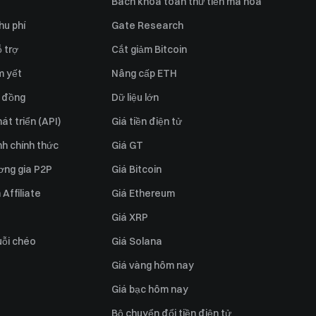
Bách khoa toàn thư tiền mã hóa
hu phí
Gate Research
 trợ
Cắt giảm Bitcoin
m yết
Nâng cấp ETH
 đồng
Dữ liệu lớn
át triển (API)
Giá tiền điện tử
h chính thức
Giá GT
ơng gia P2P
Giá Bitcoin
Affiliate
Giá Ethereum
Giá XRP
uỗi chéo
Giá Solana
Giá vàng hôm nay
Giá bạc hôm nay
Bộ chuyển đổi tiền điện tử