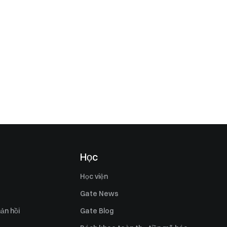
Học
Học viện
Gate News
ản hồi
Gate Blog