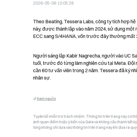
2026-05-06 10:05:28
Theo Beating, Tessera Labs, công ty tích hợp hệ t
này, được thành lập vào năm 2024, sử dụng một n
ECC sang S/4HANA, vốn trước đây thường mất 3-
Người sáng lập Kabir Nagrecha, người vào UC San
tuổi, trước đó từng làm nghiên cứu tại Meta. Đội
cần 60 tư vấn viên trong 2 năm. Tessera đã ký nh
nhân sự.
Xem nguồn
Tuyên bố miễn trừ trách nhiệm: Thông tin trên trang này có t
ánh quan điểm hoặc ý kiến của Gate và không cấu thành bất kỳ lờ
lòng không chỉ dựa vào thông tin trên trang này khi đưa ra quyế