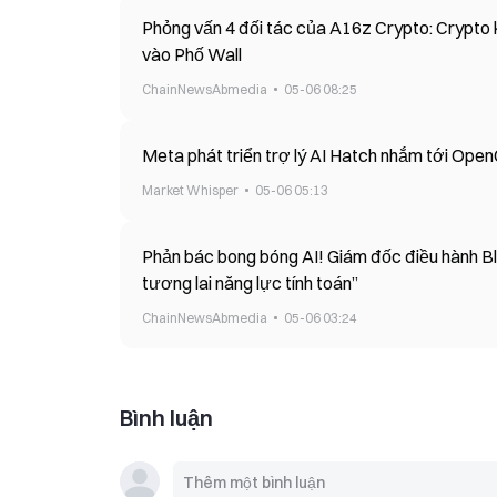
Phỏng vấn 4 đối tác của A16z Crypto: Crypto 
vào Phố Wall
ChainNewsAbmedia
05-06 08:25
Meta phát triển trợ lý AI Hatch nhắm tới Open
Market Whisper
05-06 05:13
Phản bác bong bóng AI! Giám đốc điều hành Bla
tương lai năng lực tính toán”
ChainNewsAbmedia
05-06 03:24
Bình luận