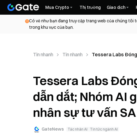
Mua Crypto
Thị trường
Giao dịch
Có vẻ như bạn đang truy cập trang web của chúng tôi t
trong khu vực của bạn.
Tin nhanh
Tin nhanh
Tessera Labs Đóng 
Tessera Labs Đóng
dẫn dắt; Nhóm AI 
nhân sự tư vấn S
GateNews
Tác nhân AI
Tin tức ngành AI