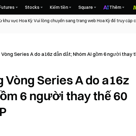
Futures
Stocks
Kiếm tiền
Square
Thêm
ừ khu vực Hoa Kỳ. Vui lòng chuyển sang trang web Hoa Kỳ để truy cập
Vòng Series A do a16z dẫn dắt; Nhóm AI gồm 6 người thay t
 Vòng Series A do a16z
gồm 6 người thay thế 60
AP