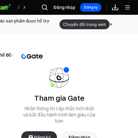
Đăng nhập
Phần thưởng
Đăng ký
 các sản phẩm được hỗ trợ
Chuyển đổi trang web
hế 60 nhân sự tư vấn SAP
Tham gia Gate
Nhận thông tin cập nhật mới nhất
và bắt đầu hành trình làm giàu của
bạn
Đăng ký
Đăng nhập