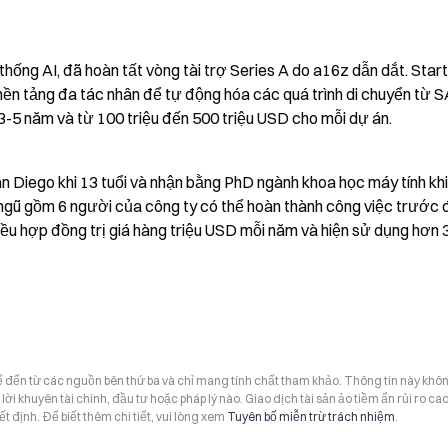
hống AI, đã hoàn tất vòng tài trợ Series A do a16z dẫn dắt. Start
ền tảng đa tác nhân để tự động hóa các quá trình di chuyển từ S
5 năm và từ 100 triệu đến 500 triệu USD cho mỗi dự án.
 Diego khi 13 tuổi và nhận bằng PhD ngành khoa học máy tính khi 
 ngũ gồm 6 người của công ty có thể hoàn thành công việc trước đ
iều hợp đồng trị giá hàng triệu USD mỗi năm và hiện sử dụng hơn 3
hể đến từ các nguồn bên thứ ba và chỉ mang tính chất tham khảo. Thông tin này khô
i khuyên tài chính, đầu tư hoặc pháp lý nào. Giao dịch tài sản ảo tiềm ẩn rủi ro cao
t định. Để biết thêm chi tiết, vui lòng xem
Tuyên bố miễn trừ trách nhiệm
.