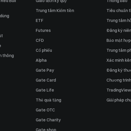
 Red Bull
Giao dịch ký quỹ
Thông báo
Trung tâm Kiếm tiền
Tiêu chuẩn t
 dùng
ETF
Trung tâm hỗ
Futures
Đăng ký niê
ật
CFD
Bảo mật hợp
e
Cổ phiếu
Trung tâm ph
n thông
Alpha
Xác minh kên
Gate Pay
Đăng ký thư
Gate Card
Chương trình 
Gate Life
TradingView
Thẻ quà tặng
Giải pháp ch
Gate OTC
Gate Charity
Gate shop