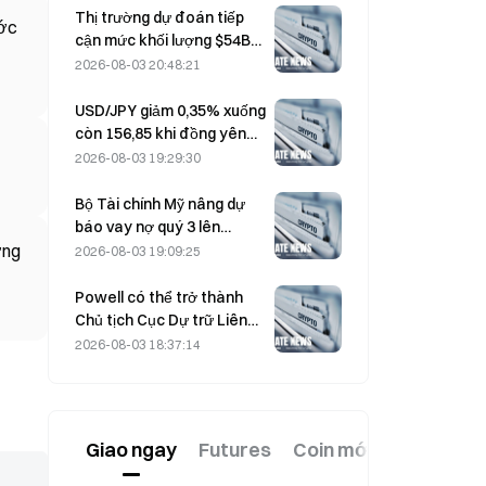
Thị trường dự đoán tiếp
ước
cận mức khối lượng $54B
vào tháng 7 khi World Cup
2026-08-03 20:48:21
thúc đẩy giao dịch
USD/JPY giảm 0,35% xuống
còn 156,85 khi đồng yên
mạnh lên trong phiên giao
2026-08-03 19:29:30
dịch đầu ngày tại châu Á
Bộ Tài chính Mỹ nâng dự
báo vay nợ quý 3 lên
739Bỷ USD
ờng
2026-08-03 19:09:25
Powell có thể trở thành
Chủ tịch Cục Dự trữ Liên
bang thứ tư hoàn thành
2026-08-03 18:37:14
trọn nhiệm kỳ 14 năm nếu
ông tiếp tục làm việc đến
tháng 1 năm 2028
Giao ngay
Futures
Coin mới