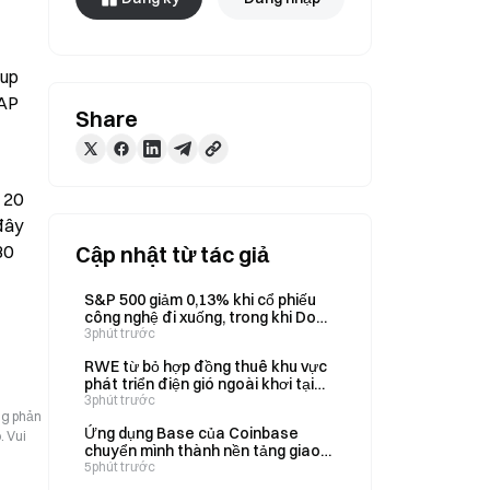
up 
AP 
Share
20 
ây 
0 
Cập nhật từ tác giả
S&P 500 giảm 0,13% khi cổ phiếu
công nghệ đi xuống, trong khi Dow
tăng điểm hôm thứ Năm; khối
3phút trước
lượng giao dịch quyền chọn mua
RWE từ bỏ hợp đồng thuê khu vực
đạt kỷ lục, báo hiệu vị thế tăng giá
phát triển điện gió ngoài khơi tại
mạnh mẽ
Mỹ trong thỏa thuận dàn xếp trị giá
3phút trước
ng phản
1.22Bỷ USD với Bộ Nội vụ.
Ứng dụng Base của Coinbase
. Vui
chuyển mình thành nền tảng giao
dịch đa chuỗi dưới sự lãnh đạo mới
5phút trước