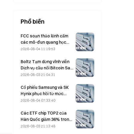
Phổ biến
FCC soạn thảo lệnh cấm
các mô-đun quang học
của Trung Quốc dùng cho
2026-08-04 11:19:53
trung tâm dữ liệu; Xinyuan
có nguy cơ bị ảnh hưởng
Boltz Tạm dừng vĩnh viễn
tới 27% thị phần
Dịch vụ cầu nối Bitcoin Sau
các cuộc tấn công được
2026-08-03 21:04:31
hỗ trợ bởi AI
Cổ phiếu Samsung và SK
Hynix phục hồi từ mức
giảm 5% nhờ lực mua của
2026-08-04 07:33:40
nhà đầu tư nhỏ lẻ
Các ETF chip TOP2 của
Hàn Quốc giảm 36% trong
tháng qua khi dòng tiền
2026-08-03 21:13:48
đảo chiều