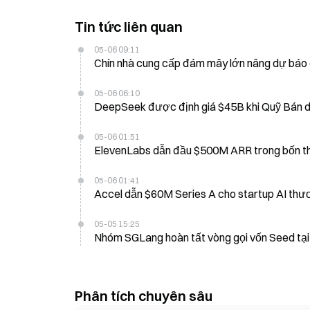
Tin tức liên quan
05-06 09:11
Chín nhà cung cấp đám mây lớn nâng dự báo 
05-06 06:10
DeepSeek được địn
05-06 01:51
ElevenLabs dẫn đầu $500M ARR trong bốn t
05-06 01:41
Accel dẫn $60M Series A cho startup AI thươ
05-05 15:25
Nhóm SGLang hoàn tất vòng gọi vốn Seed tại
Phân tích chuyên sâu