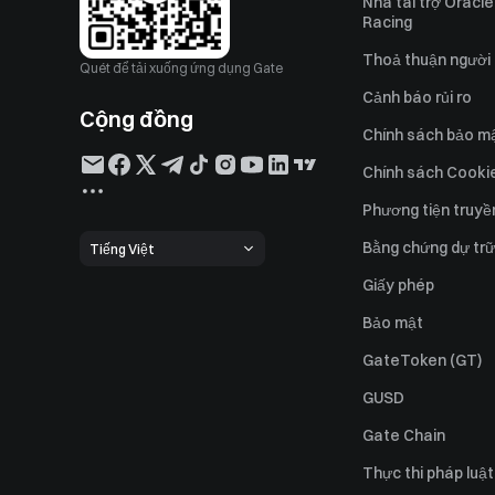
Nhà tài trợ Oracle
Racing
Thoả thuận người
Quét để tải xuống ứng dụng Gate
Cảnh báo rủi ro
Cộng đồng
Chính sách bảo m
Chính sách Cooki
Phương tiện truyề
Bằng chứng dự trữ
Tiếng Việt
Giấy phép
Bảo mật
GateToken (GT)
GUSD
Gate Chain
Thực thi pháp luật