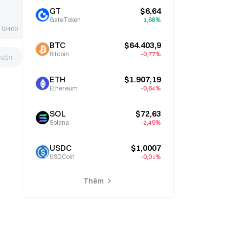
GT
$6,64
GateToken
1,68%
0/400
BTC
$64.403,9
Bitcoin
-0,77%
luận
ETH
$1.907,19
Ethereum
-0,64%
SOL
$72,63
Solana
-2,49%
USDC
$1,0007
USDCoin
-0,01%
Thêm