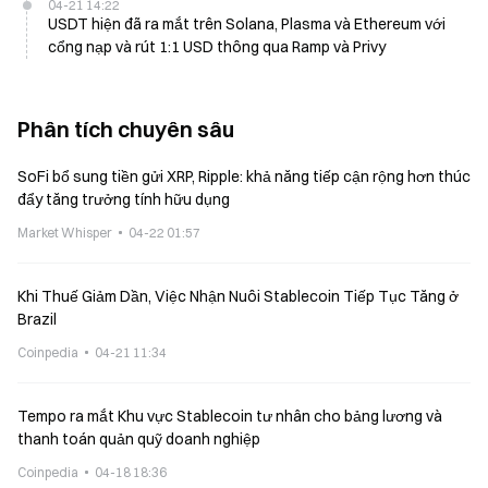
04-21 14:22
USDT hiện đã ra mắt trên Solana, Plasma và Ethereum với
cổng nạp và rút 1:1 USD thông qua Ramp và Privy
Phân tích chuyên sâu
SoFi bổ sung tiền gửi XRP, Ripple: khả năng tiếp cận rộng hơn thúc
đẩy tăng trưởng tính hữu dụng
Market Whisper
04-22 01:57
Khi Thuế Giảm Dần, Việc Nhận Nuôi Stablecoin Tiếp Tục Tăng ở
Brazil
Coinpedia
04-21 11:34
Tempo ra mắt Khu vực Stablecoin tư nhân cho bảng lương và
thanh toán quản quỹ doanh nghiệp
Coinpedia
04-18 18:36