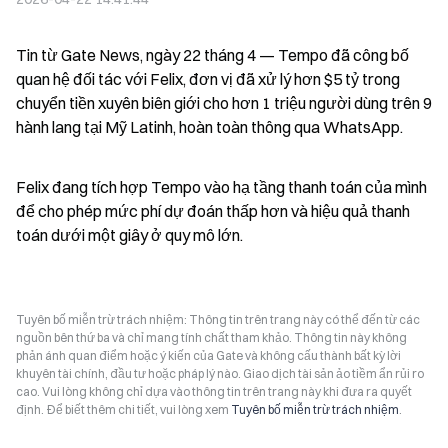
Tin từ Gate News, ngày 22 tháng 4 — Tempo đã công bố 
quan hệ đối tác với Felix, đơn vị đã xử lý hơn $5 tỷ trong 
chuyển tiền xuyên biên giới cho hơn 1 triệu người dùng trên 9 
hành lang tại Mỹ Latinh, hoàn toàn thông qua WhatsApp.
Felix đang tích hợp Tempo vào hạ tầng thanh toán của mình 
để cho phép mức phí dự đoán thấp hơn và hiệu quả thanh 
toán dưới một giây ở quy mô lớn.
Tuyên bố miễn trừ trách nhiệm: Thông tin trên trang này có thể đến từ các
nguồn bên thứ ba và chỉ mang tính chất tham khảo. Thông tin này không
phản ánh quan điểm hoặc ý kiến của Gate và không cấu thành bất kỳ lời
khuyên tài chính, đầu tư hoặc pháp lý nào. Giao dịch tài sản ảo tiềm ẩn rủi ro
cao. Vui lòng không chỉ dựa vào thông tin trên trang này khi đưa ra quyết
định. Để biết thêm chi tiết, vui lòng xem
Tuyên bố miễn trừ trách nhiệm
.