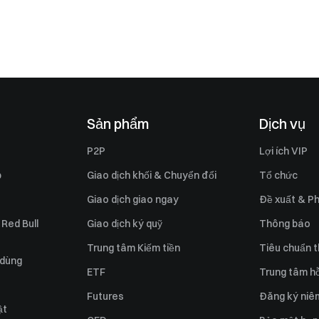
Sản phẩm
Dịch vụ
P2P
Lợi ích VIP
p
Giao dịch khối & Chuyển đổi
Tổ chức
Giao dịch giao ngay
Đề xuất & Ph
 Red Bull
Giao dịch ký quỹ
Thông báo
Trung tâm Kiếm tiền
Tiêu chuẩn t
 dùng
ETF
Trung tâm hỗ
Futures
Đăng ký niê
ật