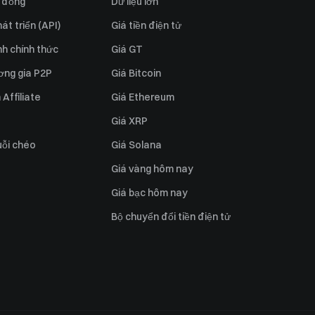
 đồng
Dữ liệu lớn
át triển (API)
Giá tiền điện tử
h chính thức
Giá GT
ơng gia P2P
Giá Bitcoin
Affiliate
Giá Ethereum
Giá XRP
uỗi chéo
Giá Solana
Giá vàng hôm nay
Giá bạc hôm nay
Bộ chuyển đổi tiền điện tử