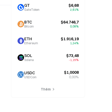
GT
$6,68
GateToken
2,61%
BTC
$64.746,7
Bitcoin
0,08%
ETH
$1.916,19
Ethereum
1,24%
SOL
$73,48
Solana
-1,15%
$1,0008
USDC
0,00%
USDCoin
Thêm