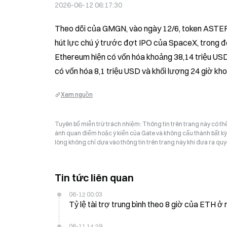
2026-06-12 06:17:30
Theo dõi của GMGN, vào ngày 12/6, token AST
hút lực chú ý trước đợt IPO của SpaceX, trong 
Ethereum hiện có vốn hóa khoảng 38,14 triệu USD 
có vốn hóa 8,1 triệu USD và khối lượng 24 giờ k
Xem nguồn
Tuyên bố miễn trừ trách nhiệm: Thông tin trên trang này có t
ánh quan điểm hoặc ý kiến của Gate và không cấu thành bất kỳ lờ
lòng không chỉ dựa vào thông tin trên trang này khi đưa ra quyế
Tin tức liên quan
06-12 00:03
Tỷ lệ tài trợ trung bình theo 8 giờ của ETH ở
06-11 14:29