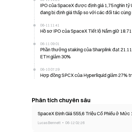
IPO của SpaceX được định giá 1,75 nghìn tỷ US
đang bị định giá thấp so với các đối tác cùng
AI
06-11 11:41
Hồ sơ IPO của SpaceX Tiết lộ Nắm giữ 18.712 
06-11 09:01
Phần thưởng staking của Sharplink đạt 21.11
ETH giảm 30%
06-10 07:29
Hợp đồng SPCX của Hyperliquid giảm 27% tr
Phân tích chuyên sâu
SpaceX Định Giá 555,6 Triệu Cổ Phiếu ở Mức
Lucas Bennett
06-12 02:26