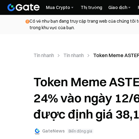
Mua Crypto
Thị trường
Giao dịch
Có vẻ như bạn đang truy cập trang web của chúng tôi t
trong khu vực của bạn.
Tin nhanh
Tin nhanh
Token Meme ASTEROI
Token Meme ASTE
24% vào ngày 12/6
được định giá 38,1
GateNews
Biến động giá