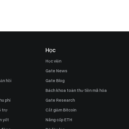
Học
Học viện
Gate News
ản hồi
Gate Blog
Bách khoa toàn thư tiền mã hóa
hu phí
Gate Research
 trợ
Cắt giảm Bitcoin
m yết
Nâng cấp ETH