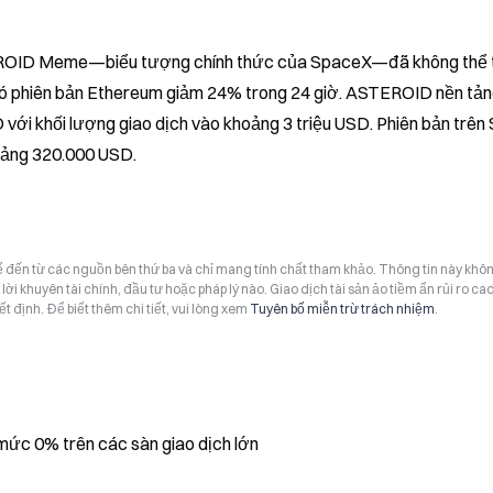
EROID Meme—biểu tượng chính thức của SpaceX—đã không thể t
đó phiên bản Ethereum giảm 24% trong 24 giờ. ASTEROID nền tản
với khối lượng giao dịch vào khoảng 3 triệu USD. Phiên bản trên 
hoảng 320.000 USD.
hể đến từ các nguồn bên thứ ba và chỉ mang tính chất tham khảo. Thông tin này khô
i khuyên tài chính, đầu tư hoặc pháp lý nào. Giao dịch tài sản ảo tiềm ẩn rủi ro cao
t định. Để biết thêm chi tiết, vui lòng xem
Tuyên bố miễn trừ trách nhiệm
.
 mức 0% trên các sàn giao dịch lớn