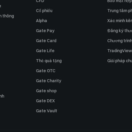
CFD
Bảo mật hợp
e
Cổ phiếu
Trung tâm ph
n thông
Alpha
Xác minh kên
Gate Pay
Đăng ký thư
Gate Card
Chương trình 
Gate Life
TradingView
Thẻ quà tặng
Giải pháp ch
Gate OTC
Gate Charity
Gate shop
ỉnh
Gate DEX
Gate Vault