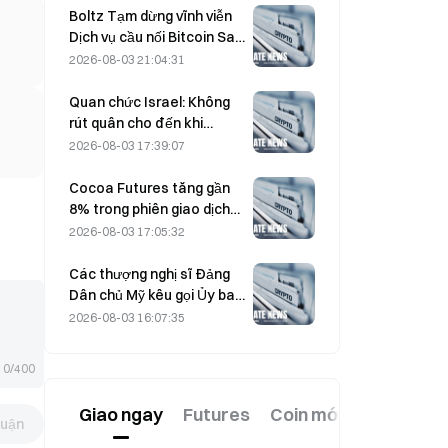
ngắn hạn
Boltz Tạm dừng vĩnh viễn
Dịch vụ cầu nối Bitcoin Sau
các cuộc tấn công được
2026-08-03 21:04:31
hỗ trợ bởi AI
Quan chức Israel: Không
rút quân cho đến khi
Hamas giải giáp
2026-08-03 17:39:07
Cocoa Futures tăng gần
8% trong phiên giao dịch
hôm thứ Sáu tuần trước,
2026-08-03 17:05:32
khiến các nhà tham gia thị
trường bất ngờ
Các thượng nghị sĩ Đảng
Dân chủ Mỹ kêu gọi Ủy ban
Giao dịch Hàng hóa Tương
2026-08-03 16:07:35
lai (CFTC) hạn chế các sản
phẩm cá cược liên quan
0/400
đến tình trạng cháy rừng
trong bối cảnh mùa cháy
Giao ngay
Futures
Coin mới
kỷ lục
luận