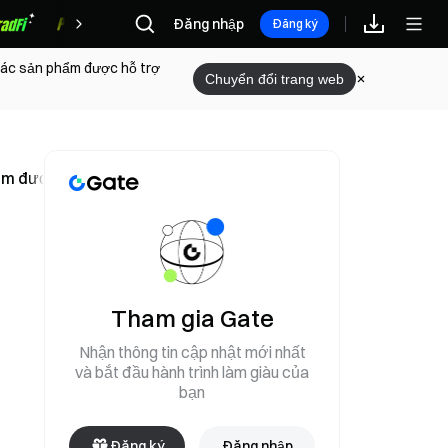
Đăng nhập
Phần thưởng
Đăng ký
 các sản phẩm được hỗ trợ
Chuyển đổi trang web
 được định giá 38,14 triệu USD
Tham gia Gate
Nhận thông tin cập nhật mới nhất
và bắt đầu hành trình làm giàu của
bạn
Đăng ký
Đăng nhập