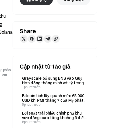
hu 
g 
Share
Solana 
Cập nhật từ tác giả
ng phản
. Vui
Grayscale bổ sung BNB vào Quỹ
Hợp đồng thông minh với tỷ trọng
31% tính đến ngày 3 tháng 8
1phút trước
Bitcoin tích lũy quanh mức 65.000
USD khi PMI tháng 7 của Mỹ phát
tín hiệu về rủi ro lạm phát đình trệ
5phút trước
Lợi suất trái phiếu chính phủ khu
vực đồng euro tăng khoảng 3 điểm
cơ bản, với đà tăng mạnh hơn vào
8phút trước
cuối ngày thứ Năm.