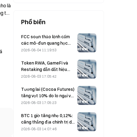
cho là
ng ty
Phổ biến
FCC soạn thảo lệnh cấm
các mô-đun quang học
của Trung Quốc dùng cho
2026-08-04 11:19:53
á
trung tâm dữ liệu; Xinyuan
có nguy cơ bị ảnh hưởng
Token RWA, GameFi và
tới 27% thị phần
Restaking dẫn dắt hiệu
suất thị trường trong
2026-08-03 17:05:42
Tháng 7
Tương lai (Cocoa Futures)
tăng vọt 10% do lo ngại về
Cung, hướng tới mức 6.000
2026-08-03 17:05:23
USD/tấn
BTC 1 giờ tăng nhẹ 0,12%:
căng thẳng địa chính trị dịu
lại và tâm lý vĩ mô đồng
2026-08-03 14:07:46
nhịp thúc đẩy đợt phục hồi