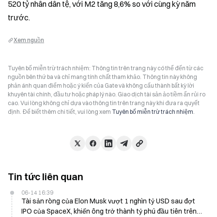
520 tỷ nhân dân tệ, với M2 tăng 8,6% so với cùng kỳ năm 
trước.
Xem nguồn
Tuyên bố miễn trừ trách nhiệm: Thông tin trên trang này có thể đến từ các
nguồn bên thứ ba và chỉ mang tính chất tham khảo. Thông tin này không
phản ánh quan điểm hoặc ý kiến của Gate và không cấu thành bất kỳ lời
khuyên tài chính, đầu tư hoặc pháp lý nào. Giao dịch tài sản ảo tiềm ẩn rủi ro
cao. Vui lòng không chỉ dựa vào thông tin trên trang này khi đưa ra quyết
định. Để biết thêm chi tiết, vui lòng xem
Tuyên bố miễn trừ trách nhiệm
.
Tin tức liên quan
06-14 16:39
Tài sản ròng của Elon Musk vượt 1 nghìn tỷ USD sau đợt
IPO của SpaceX, khiến ông trở thành tỷ phú đầu tiên trên