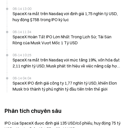
thế giới
06-14 13:00
SpaceX ra mắt trên Nasdaq với định giá 1,75 nghìn tỷ USD,
huy động $75B trong IPO kỷ lục
06-14 11:34
SpaceX Hoàn Tất IPO Lớn Nhất Trong Lịch Sử; Tài Sản
Ròng của Musk Vượt Mốc 1 Tỷ USD
06-14 10:25
SpaceX ra mắt trên Nasdaq với mức tăng 19%, vốn hóa đạt
2,11 nghìn tỷ USD; Musk phát tín hiệu về việc nâng cấp hợp
tác với Nvidia
06-14 04:04
SpaceX IPO định giá công ty 1,77 nghìn tỷ USD, khiến Elon
Musk trở thành tỷ phú nghìn tỷ đầu tiên trên thế giới
Phân tích chuyên sâu
IPO của SpaceX được định giá 135 USD/cổ phiếu, huy động 75 tỷ