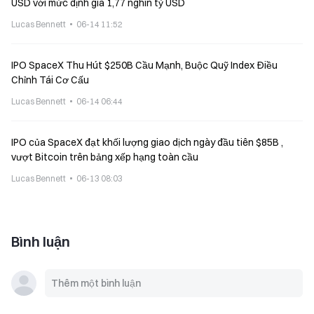
USD với mức định giá 1,77 nghìn tỷ USD
Lucas Bennett
06-14 11:52
IPO SpaceX Thu Hút $250B Cầu Mạnh, Buộc Quỹ Index Điều
Chỉnh Tái Cơ Cấu
Lucas Bennett
06-14 06:44
IPO của SpaceX đạt khối lượng giao dịch ngày đầu tiên $85B ,
vượt Bitcoin trên bảng xếp hạng toàn cầu
Lucas Bennett
06-13 08:03
Bình luận