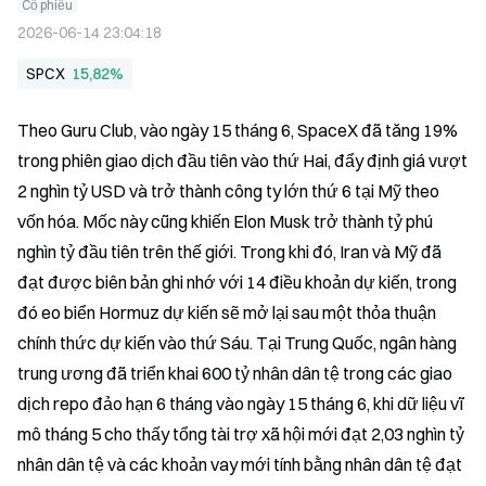
Cổ phiếu
2026-06-14 23:04:18
SPCX
15,82%
Theo Guru Club, vào ngày 15 tháng 6, SpaceX đã tăng 19% 
trong phiên giao dịch đầu tiên vào thứ Hai, đẩy định giá vượt 
2 nghìn tỷ USD và trở thành công ty lớn thứ 6 tại Mỹ theo 
vốn hóa. Mốc này cũng khiến Elon Musk trở thành tỷ phú 
nghìn tỷ đầu tiên trên thế giới. Trong khi đó, Iran và Mỹ đã 
đạt được biên bản ghi nhớ với 14 điều khoản dự kiến, trong 
đó eo biển Hormuz dự kiến sẽ mở lại sau một thỏa thuận 
chính thức dự kiến vào thứ Sáu. Tại Trung Quốc, ngân hàng 
trung ương đã triển khai 600 tỷ nhân dân tệ trong các giao 
dịch repo đảo hạn 6 tháng vào ngày 15 tháng 6, khi dữ liệu vĩ 
mô tháng 5 cho thấy tổng tài trợ xã hội mới đạt 2,03 nghìn tỷ 
nhân dân tệ và các khoản vay mới tính bằng nhân dân tệ đạt 