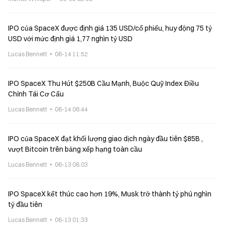
IPO của SpaceX được định giá 135 USD/cổ phiếu, huy động 75 tỷ
USD với mức định giá 1,77 nghìn tỷ USD
Lucas Bennett
06-14 11:52
IPO SpaceX Thu Hút $250B Cầu Mạnh, Buộc Quỹ Index Điều
Chỉnh Tái Cơ Cấu
Lucas Bennett
06-14 06:44
IPO của SpaceX đạt khối lượng giao dịch ngày đầu tiên $85B ,
vượt Bitcoin trên bảng xếp hạng toàn cầu
Lucas Bennett
06-13 08:03
IPO SpaceX kết thúc cao hơn 19%, Musk trở thành tỷ phú nghìn
tỷ đầu tiên
Lucas Bennett
06-13 01:33