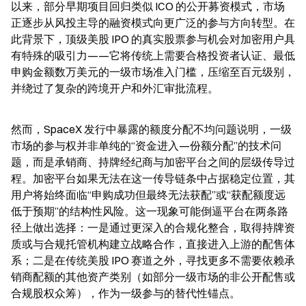
以来，部分早期项目回归类似 ICO 的公开募资模式，市场
正逐步从风投主导的融资模式向更广泛的参与方向转型。在
此背景下，顶级美股 IPO 的真实股票参与机会对加密用户具
有特殊的吸引力——它将传统上需要合格投资者认证、最低
申购金额数万美元的一级市场准入门槛，压缩至百元级别，
并绕过了复杂的跨境开户和外汇审批流程。
然而，SpaceX 发行中暴露的额度分配不均问题说明，一级
市场的参与权并非单纯的“资金进入—份额分配”的技术问
题，而是承销商、持牌经纪商与加密平台之间的层级传导过
程。加密平台如果无法在这一传导链条中占据稳定位置，其
用户将始终面临“申购成功但最终无法获配”或“获配额度远
低于预期”的结构性风险。这一现象可能倒逼平台在两条路
径上做出选择：一是通过更深入的合规化整合，取得持牌资
质或与合规托管机构建立战略合作，直接进入上游的配售体
系；二是在传统美股 IPO 赛道之外，寻找更多不需要依赖承
销商配额的其他资产类别（如部分一级市场的非公开配售或
合规股权众筹），作为一级参与的替代性锚点。