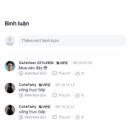
Bình luận
GateUser-227c282b
·
06-16 23:58
Mua vào đáy 😎
Xem Bản Gốc
Trả Lời
0
CuteFairy
·
06-16 14:13
cổng trực tiếp
Xem Bản Gốc
Trả Lời
0
CuteFairy
·
06-16 14:12
cổng trực tiếp
Xem Bản Gốc
Trả Lời
0