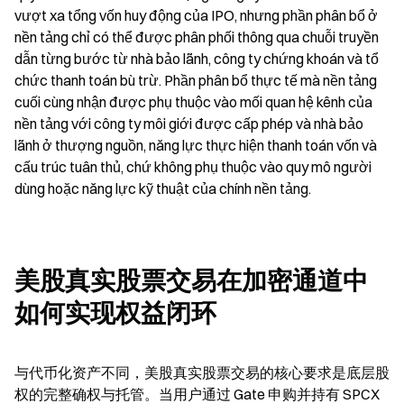
vượt xa tổng vốn huy động của IPO, nhưng phần phân bổ ở 
nền tảng chỉ có thể được phân phối thông qua chuỗi truyền 
dẫn từng bước từ nhà bảo lãnh, công ty chứng khoán và tổ 
chức thanh toán bù trừ. Phần phân bổ thực tế mà nền tảng 
cuối cùng nhận được phụ thuộc vào mối quan hệ kênh của 
nền tảng với công ty môi giới được cấp phép và nhà bảo 
lãnh ở thượng nguồn, năng lực thực hiện thanh toán vốn và 
cấu trúc tuân thủ, chứ không phụ thuộc vào quy mô người 
dùng hoặc năng lực kỹ thuật của chính nền tảng.
美股真实股票交易在加密通道中
如何实现权益闭环
与代币化资产不同，美股真实股票交易的核心要求是底层股
权的完整确权与托管。当用户通过 Gate 申购并持有 SPCX 