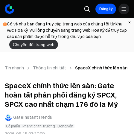
Đăng ký
Có vẻ như bạn đang truy cập trang web của chúng tôi từ khu
vực Hoa Kỳ. Vui lòng chuyển sang trang web Hoa Kỳ để truy cập
các sản phẩm được hỗ trợ trong khu vực của bạn.
Chuyển đổi trang web
Tin nhanh
Thông tin chi tiết
SpaceX chính thức lên sàn: G
SpaceX chính thức lên sàn: Gate
hoàn tất phân phối đăng ký SPCX,
SPCX cao nhất chạm 176 đô la Mỹ
GateInstantTrends
Cổ phiếu
Phân tích thị trường
Dòng vốn
2026-06-15 02:27:09