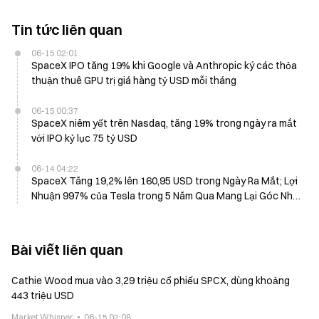
Tin tức liên quan
06-15 02:01
SpaceX IPO tăng 19% khi Google và Anthropic ký các thỏa
thuận thuê GPU trị giá hàng tỷ USD mỗi tháng
06-15 00:37
SpaceX niêm yết trên Nasdaq, tăng 19% trong ngày ra mắt
với IPO kỷ lục 75 tỷ USD
06-14 04:22
SpaceX Tăng 19,2% lên 160,95 USD trong Ngày Ra Mắt; Lợi
Nhuận 997% của Tesla trong 5 Năm Qua Mang Lại Góc Nhìn
Dài Hạn
Bài viết liên quan
Cathie Wood mua vào 3,29 triệu cổ phiếu SPCX, dùng khoảng
443 triệu USD
Market Whisper
06-15 02:08