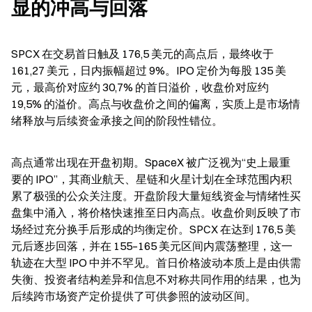
显的冲高与回落
SPCX 在交易首日触及 176,5 美元的高点后，最终收于 
161,27 美元，日内振幅超过 9%。IPO 定价为每股 135 美
元，最高价对应约 30,7% 的首日溢价，收盘价对应约 
19,5% 的溢价。高点与收盘价之间的偏离，实质上是市场情
绪释放与后续资金承接之间的阶段性错位。
高点通常出现在开盘初期。SpaceX 被广泛视为“史上最重
要的 IPO”，其商业航天、星链和火星计划在全球范围内积
累了极强的公众关注度。开盘阶段大量短线资金与情绪性买
盘集中涌入，将价格快速推至日内高点。收盘价则反映了市
场经过充分换手后形成的均衡定价。SPCX 在达到 176,5 美
元后逐步回落，并在 155–165 美元区间内震荡整理，这一
轨迹在大型 IPO 中并不罕见。首日价格波动本质上是由供需
失衡、投资者结构差异和信息不对称共同作用的结果，也为
后续跨市场资产定价提供了可供参照的波动区间。