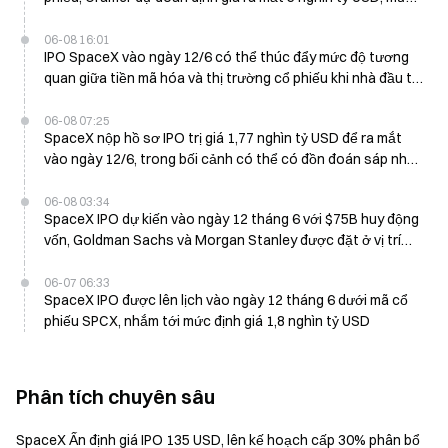
tăng 180% so với giá khởi điểm 1,77 nghìn tỷ USD
06-08 16:01
IPO SpaceX vào ngày 12/6 có thể thúc đẩy mức độ tương
quan giữa tiền mã hóa và thị trường cổ phiếu khi nhà đầu tư
đổ xô vào cổ phiếu Mỹ
06-08 07:25
SpaceX nộp hồ sơ IPO trị giá 1,77 nghìn tỷ USD để ra mắt
vào ngày 12/6, trong bối cảnh có thể có đồn đoán sáp nhập
với Tesla
06-08 03:34
SpaceX IPO dự kiến vào ngày 12 tháng 6 với $75B huy động
vốn, Goldman Sachs và Morgan Stanley được đặt ở vị trí
hưởng lợi lớn nhất trong vai trò bảo lãnh phát hành
06-07 06:33
SpaceX IPO được lên lịch vào ngày 12 tháng 6 dưới mã cổ
phiếu SPCX, nhắm tới mức định giá 1,8 nghìn tỷ USD
Phân tích chuyên sâu
SpaceX Ấn định giá IPO 135 USD, lên kế hoạch cấp 30% phân bổ