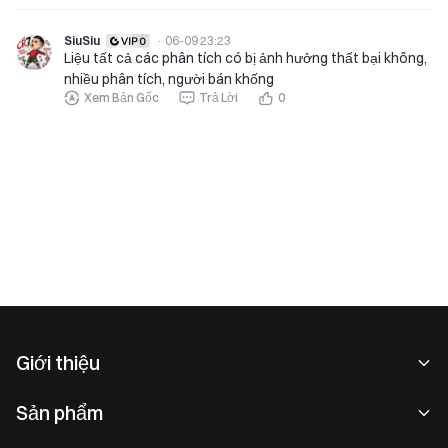
SiuSiu
·
06-09 23:23
Liệu tất cả các phân tích có bị ảnh hưởng thất bại không,
nhiều phân tích, người bán khống
Xem Bản Gốc
Trả Lời
0
Giới thiệu
Về chúng tôi
Sản phẩm
Cơ hội nghề nghiệp
P2P