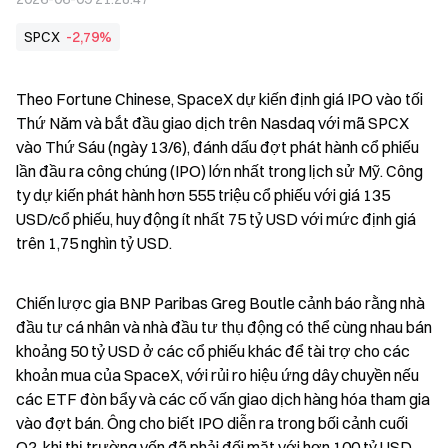
SPCX
-2,79%
Theo Fortune Chinese, SpaceX dự kiến định giá IPO vào tối 
Thứ Năm và bắt đầu giao dịch trên Nasdaq với mã SPCX 
vào Thứ Sáu (ngày 13/6), đánh dấu đợt phát hành cổ phiếu 
lần đầu ra công chúng (IPO) lớn nhất trong lịch sử Mỹ. Công 
ty dự kiến phát hành hơn 555 triệu cổ phiếu với giá 135 
USD/cổ phiếu, huy động ít nhất 75 tỷ USD với mức định giá 
trên 1,75 nghìn tỷ USD.
Chiến lược gia BNP Paribas Greg Boutle cảnh báo rằng nhà 
đầu tư cá nhân và nhà đầu tư thụ động có thể cùng nhau bán 
khoảng 50 tỷ USD ở các cổ phiếu khác để tài trợ cho các 
khoản mua của SpaceX, với rủi ro hiệu ứng dây chuyền nếu 
các ETF đòn bẩy và các cố vấn giao dịch hàng hóa tham gia 
vào đợt bán. Ông cho biết IPO diễn ra trong bối cảnh cuối 
Q2, khi thị trường vốn đã phải đối mặt với hơn 100 tỷ USD 