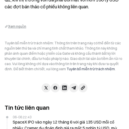
các đợt bán tháo cổ phiếu không liên quan.
Xem nguồn
Tuyên bố miễn trừ trách nhiệm: Thông tin trên trang này có thể đến từ các
nguồn bên thứ ba và chỉ mang tính chất tham khảo. Thông tin này không
phản ánh quan điểm hoặc ý kiến của Gate và không cấu thành bất kỳ lời
khuyên tài chính, đầu tư hoặc pháp lý nào. Giao dịch tài sản ảo tiềm ẩn rủi ro
cao. Vui lòng không chỉ dựa vào thông tin trên trang này khi đưa ra quyết
định. Để biết thêm chi tiết, vui lòng xem
Tuyên bố miễn trừ trách nhiệm
.
Tin tức liên quan
06-08 22:43
SpaceX IPO vào ngày 12 tháng 6 với giá 135 USD mỗi cổ
phiếu; Cramer dự đoán định giá ra mắt 5 nghìn tỷ USD, mức