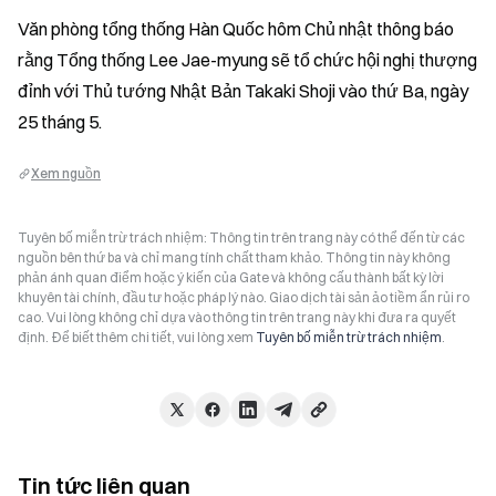
Văn phòng tổng thống Hàn Quốc hôm Chủ nhật thông báo 
rằng Tổng thống Lee Jae-myung sẽ tổ chức hội nghị thượng 
đỉnh với Thủ tướng Nhật Bản Takaki Shoji vào thứ Ba, ngày 
25 tháng 5.
Xem nguồn
Tuyên bố miễn trừ trách nhiệm: Thông tin trên trang này có thể đến từ các
nguồn bên thứ ba và chỉ mang tính chất tham khảo. Thông tin này không
phản ánh quan điểm hoặc ý kiến của Gate và không cấu thành bất kỳ lời
khuyên tài chính, đầu tư hoặc pháp lý nào. Giao dịch tài sản ảo tiềm ẩn rủi ro
cao. Vui lòng không chỉ dựa vào thông tin trên trang này khi đưa ra quyết
định. Để biết thêm chi tiết, vui lòng xem
Tuyên bố miễn trừ trách nhiệm
.
Tin tức liên quan