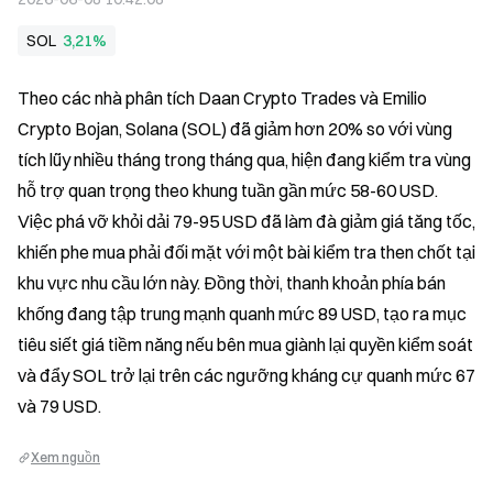
SOL
3,21%
Theo các nhà phân tích Daan Crypto Trades và Emilio 
Crypto Bojan, Solana (SOL) đã giảm hơn 20% so với vùng 
tích lũy nhiều tháng trong tháng qua, hiện đang kiểm tra vùng 
hỗ trợ quan trọng theo khung tuần gần mức 58-60 USD. 
Việc phá vỡ khỏi dải 79-95 USD đã làm đà giảm giá tăng tốc, 
khiến phe mua phải đối mặt với một bài kiểm tra then chốt tại 
khu vực nhu cầu lớn này. Đồng thời, thanh khoản phía bán 
khống đang tập trung mạnh quanh mức 89 USD, tạo ra mục 
tiêu siết giá tiềm năng nếu bên mua giành lại quyền kiểm soát 
và đẩy SOL trở lại trên các ngưỡng kháng cự quanh mức 67 
và 79 USD.
Xem nguồn