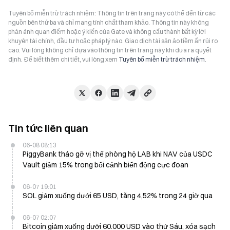
Tuyên bố miễn trừ trách nhiệm: Thông tin trên trang này có thể đến từ các
nguồn bên thứ ba và chỉ mang tính chất tham khảo. Thông tin này không
phản ánh quan điểm hoặc ý kiến của Gate và không cấu thành bất kỳ lời
khuyên tài chính, đầu tư hoặc pháp lý nào. Giao dịch tài sản ảo tiềm ẩn rủi ro
cao. Vui lòng không chỉ dựa vào thông tin trên trang này khi đưa ra quyết
định. Để biết thêm chi tiết, vui lòng xem
Tuyên bố miễn trừ trách nhiệm
.
Tin tức liên quan
06-08 08:13
PiggyBank tháo gỡ vị thế phòng hộ LAB khi NAV của USDC
Vault giảm 15% trong bối cảnh biến động cực đoan
06-07 19:01
SOL giảm xuống dưới 65 USD, tăng 4,52% trong 24 giờ qua
06-07 02:07
Bitcoin giảm xuống dưới 60.000 USD vào thứ Sáu, xóa sạch