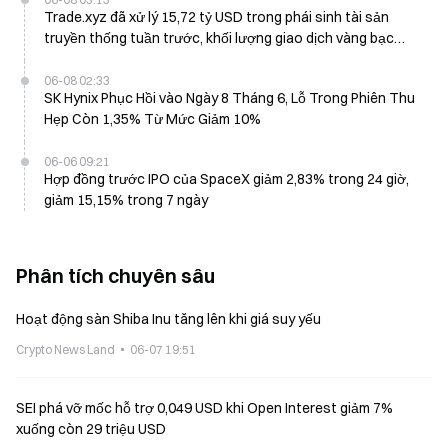
Trade.xyz đã xử lý 15,72 tỷ USD trong phái sinh tài sản
truyền thống tuần trước, khối lượng giao dịch vàng bạc
giao ngay đạt 11% của ETF iShares
06-08 02:33
SK Hynix Phục Hồi vào Ngày 8 Tháng 6, Lỗ Trong Phiên Thu
Hẹp Còn 1,35% Từ Mức Giảm 10%
06-06 09:21
Hợp đồng trước IPO của SpaceX giảm 2,83% trong 24 giờ,
giảm 15,15% trong 7 ngày
Phân tích chuyên sâu
Hoạt động sàn Shiba Inu tăng lên khi giá suy yếu
Crypto News Land
06-07 19:51
SEI phá vỡ mốc hỗ trợ 0,049 USD khi Open Interest giảm 7%
xuống còn 29 triệu USD