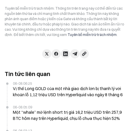
Tuyên bố miễn trừ trách nhiệm: Thông tin trên trang này có thể đến từ các
nguồn bên thứ ba và chỉ mang tính chất tham khảo. Thông tin này không
phản ánh quan điểm hoặc ý kiến của Gate và không cấu thành bất kỳ lời
khuyên tài chính, đầu tư hoặc pháp lý nào. Giao dịch tài sản ảo tiềm ẩn rủi ro
cao. Vui lòng không chỉ dựa vào thông tin trên trang này khi đưa ra quyết
định. Để biết thêm chi tiết, vui lòng xem
Tuyên bố miễn trừ trách nhiệm
.
Tin tức liên quan
06-08 06:25
Vị thế Long GOLD của một nhà giao dịch lớn bị thanh lý với
khoản lỗ 1,12 triệu USD trên Hyperliquid vào ngày 8 tháng 6
06-08 05:09
Một “whale” mở lệnh short trị giá 16,2 triệu USD trên 257,9
BTC hôm nay trên Hyperliquid, chịu lỗ chưa thực hiện 52%
06-08 03:13