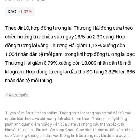
XAG
-1,07%
Theo Jin10, hợp đồng tương lai Thượng Hải đóng cửa theo 
chiều hướng trái chiều vào ngày 16/5 lúc 2:30 sáng. Hợp 
đồng tương lai vàng Thượng Hải giảm 1,13% xuống còn 
1.004 nhân dân tệ mỗi gam, trong khi hợp đồng tương lai bạc 
Thượng Hải giảm 6,79% xuống còn 18.889 nhân dân tệ mỗi 
kilogram. Hợp đồng tương lai dầu thô SC tăng 3,82% lên 666 
nhân dân tệ mỗi thùng.
Xem nguồn
Tuyên bố miễn trừ trách nhiệm: Thông tin trên trang này có thể đến từ các
nguồn bên thứ ba và chỉ mang tính chất tham khảo. Thông tin này không
phản ánh quan điểm hoặc ý kiến của Gate và không cấu thành bất kỳ lời
khuyên tài chính, đầu tư hoặc pháp lý nào. Giao dịch tài sản ảo tiềm ẩn rủi ro
cao. Vui lòng không chỉ dựa vào thông tin trên trang này khi đưa ra quyết