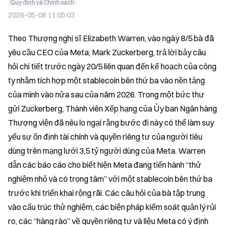
Quy định và Chính sách
2026-05-08 11:05:03
Theo Thượng nghị sĩ Elizabeth Warren, vào ngày 8/5 bà đã 
yêu cầu CEO của Meta, Mark Zuckerberg, trả lời bảy câu 
hỏi chi tiết trước ngày 20/5 liên quan đến kế hoạch của công 
ty nhằm tích hợp một stablecoin bên thứ ba vào nền tảng 
của mình vào nửa sau của năm 2026. Trong một bức thư 
gửi Zuckerberg, Thành viên Xếp hạng của Ủy ban Ngân hàng 
Thượng viện đã nêu lo ngại rằng bước đi này có thể làm suy 
yếu sự ổn định tài chính và quyền riêng tư của người tiêu 
dùng trên mạng lưới 3,5 tỷ người dùng của Meta. Warren 
dẫn các báo cáo cho biết hiện Meta đang tiến hành “thử 
nghiệm nhỏ và có trọng tâm” với một stablecoin bên thứ ba 
trước khi triển khai rộng rãi. Các câu hỏi của bà tập trung 
vào cấu trúc thử nghiệm, các biện pháp kiểm soát quản lý rủi 
ro, các “hàng rào” về quyền riêng tư và liệu Meta có ý định 