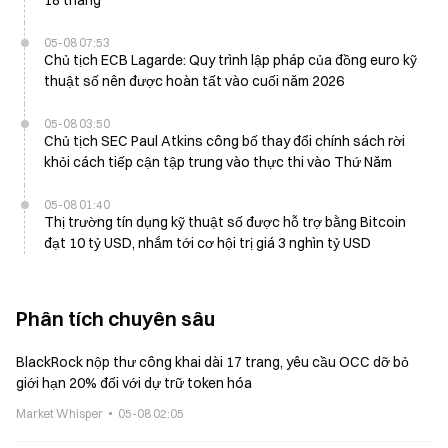
18 tháng
05-08 07:53
Chủ tịch ECB Lagarde: Quy trình lập pháp của đồng euro kỹ
thuật số nên được hoàn tất vào cuối năm 2026
05-08 03:50
Chủ tịch SEC Paul Atkins công bố thay đổi chính sách rời
khỏi cách tiếp cận tập trung vào thực thi vào Thứ Năm
05-08 01:40
Thị trường tín dụng kỹ thuật số được hỗ trợ bằng Bitcoin
đạt 10 tỷ USD, nhắm tới cơ hội trị giá 3 nghìn tỷ USD
Phân tích chuyên sâu
BlackRock nộp thư công khai dài 17 trang, yêu cầu OCC dỡ bỏ
giới hạn 20% đối với dự trữ token hóa
Market Whisper
05-08 02:05