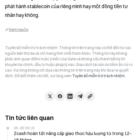
phát hành stablecoin của riêng mình hay một đồng tiền tư 
nhân hay không.
Xem nguồn
Tuyên bố miễn trừ trách nhiệm: Thông tin trên trang này có thể đến từ các
nguồn bên thứ ba và chỉ mang tính chất tham khảo. Thông tin này không
phản ánh quan điểm hoặc ý kiến của Gate và không cấu thành bất kỳ lời
khuyên tài chính, đầu tư hoặc pháp lý nào. Giao dịch tài sản ảo tiềm ẩn rủi ro
cao. Vui lòng không chỉ dựa vào thông tin trên trang này khi đưa ra quyết
định. Để biết thêm chi tiết, vui lòng xem
Tuyên bố miễn trừ trách nhiệm
.
Tin tức liên quan
05-08 09:18
Zcash hoàn tất nâng cấp giao thức hậu lượng tử trong 12–