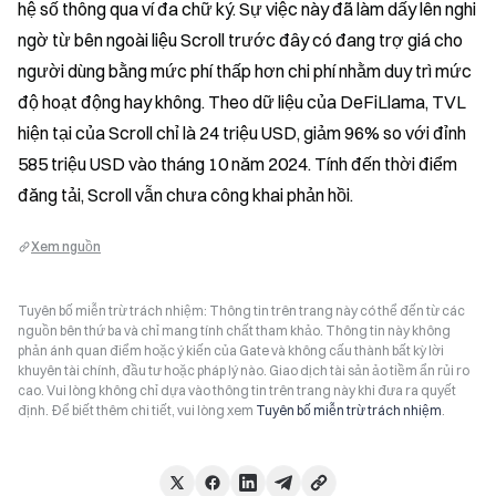
hệ số thông qua ví đa chữ ký. Sự việc này đã làm dấy lên nghi 
ngờ từ bên ngoài liệu Scroll trước đây có đang trợ giá cho 
người dùng bằng mức phí thấp hơn chi phí nhằm duy trì mức 
độ hoạt động hay không. Theo dữ liệu của DeFiLlama, TVL 
hiện tại của Scroll chỉ là 24 triệu USD, giảm 96% so với đỉnh 
585 triệu USD vào tháng 10 năm 2024. Tính đến thời điểm 
đăng tải, Scroll vẫn chưa công khai phản hồi.
Xem nguồn
Tuyên bố miễn trừ trách nhiệm: Thông tin trên trang này có thể đến từ các
nguồn bên thứ ba và chỉ mang tính chất tham khảo. Thông tin này không
phản ánh quan điểm hoặc ý kiến của Gate và không cấu thành bất kỳ lời
khuyên tài chính, đầu tư hoặc pháp lý nào. Giao dịch tài sản ảo tiềm ẩn rủi ro
cao. Vui lòng không chỉ dựa vào thông tin trên trang này khi đưa ra quyết
định. Để biết thêm chi tiết, vui lòng xem
Tuyên bố miễn trừ trách nhiệm
.