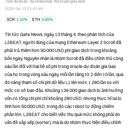
Tiến độ dự án
Sự cố bảo mật
Rủi ro sàn giao dịch
2026-04-13 01:43:49
SCR
1,42%
ETH
0,65%
Tin tức Gate News, ngày 13 tháng 4, theo phân tích của 
L2BEAT, người dùng của mạng Ethereum Layer 2 Scroll đã 
phải trả thêm hơn 50.000 USD phí giao dịch trong khoảng 
bốn ngày. Nguyên nhân là nhóm Scroll đã điều chỉnh thủ công 
sáu lần đối với hai hệ số phí trong oracle dự đoán giá Gas 
của họ trong vòng sáu ngày, mỗi lần tăng từ 2 đến 10 lần, qua 
đó nâng tham số chi phí dữ liệu L1 lên mức 1.280 lần so với 
mốc cơ sở ban đầu. Khoảng 139.000 giao dịch bị ảnh hưởng 
vốn có tổng chi phí chỉ khoảng 280 USD, nhưng thực tế lại bị 
tính hơn 50.000 USD, trong đó các robot tự động chiếm 
phần lớn. L2BEAT cho biết việc thu quá mức không phải do 
vấn đề sắp xếp (sorter), mà là do nhóm thực hiện điều chỉnh 