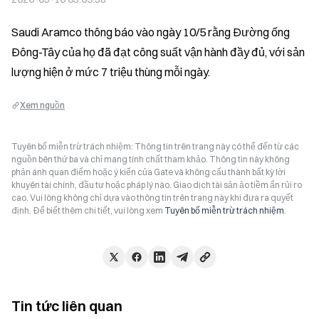
Saudi Aramco thông báo vào ngày 10/5 rằng Đường ống 
Đông-Tây của họ đã đạt công suất vận hành đầy đủ, với sản 
lượng hiện ở mức 7 triệu thùng mỗi ngày.
Xem nguồn
Tuyên bố miễn trừ trách nhiệm: Thông tin trên trang này có thể đến từ các
nguồn bên thứ ba và chỉ mang tính chất tham khảo. Thông tin này không
phản ánh quan điểm hoặc ý kiến của Gate và không cấu thành bất kỳ lời
khuyên tài chính, đầu tư hoặc pháp lý nào. Giao dịch tài sản ảo tiềm ẩn rủi ro
cao. Vui lòng không chỉ dựa vào thông tin trên trang này khi đưa ra quyết
định. Để biết thêm chi tiết, vui lòng xem
Tuyên bố miễn trừ trách nhiệm
.
Tin tức liên quan