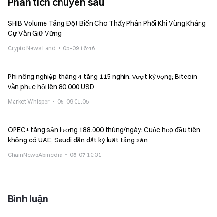
Phân tích chuyên sâu
SHIB Volume Tăng Đột Biến Cho Thấy Phân Phối Khi Vùng Kháng
Cự Vẫn Giữ Vững
Crypto News Land
05-09 16:46
Phi nông nghiệp tháng 4 tăng 115 nghìn, vượt kỳ vọng; Bitcoin
vẫn phục hồi lên 80.000 USD
Market Whisper
05-09 01:05
OPEC+ tăng sản lượng 188.000 thùng/ngày: Cuộc họp đầu tiên
không có UAE, Saudi dẫn dắt kỷ luật tăng sản
ChainNewsAbmedia
05-07 10:31
Bình luận