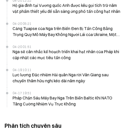
04-20 12:22
Hộ gia đình tại Vương quốc Anh được kêu gọi tích trữ năm
vật phẩm thiết yếu để sẵn sàng ứng phó tấn công hạt nhân
04-20 05:21
Cảng Tuapse của Nga trên Biển Đen Bị Tấn Công Bằng
Trọng Quy Mô Máy Bay Không Người Lái của Ukraine, Một
Người Thiệt Mạng và Một Người Bị Thương
04-20 01:51
Nga sẽ cân nhắc kế hoạch triển khai hạt nhân của Pháp khi
cập nhật các mục tiêu tấn công
04-19 10:11
Lực lượng Đặc nhiệm Hải quân Nga rời Vân Giang sau
chuyến thăm hữu nghị kéo dài năm ngày
04-17 19:51
Pháp Chặn Sáu Máy Bay Nga Trên Biển Baltic Khi NATO
Tăng Cường Nhiệm Vụ Trực Không
Phân tích chuyên sâu