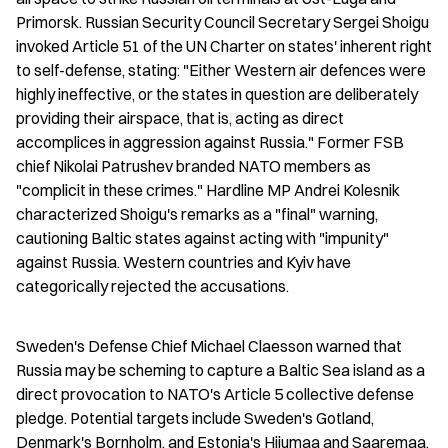
Primorsk. Russian Security Council Secretary Sergei Shoigu 
invoked Article 51 of the UN Charter on states' inherent right 
to self-defense, stating: "Either Western air defences were 
highly ineffective, or the states in question are deliberately 
providing their airspace, that is, acting as direct 
accomplices in aggression against Russia." Former FSB 
chief Nikolai Patrushev branded NATO members as 
"complicit in these crimes." Hardline MP Andrei Kolesnik 
characterized Shoigu's remarks as a "final" warning, 
cautioning Baltic states against acting with "impunity" 
against Russia. Western countries and Kyiv have 
categorically rejected the accusations.
Sweden's Defense Chief Michael Claesson warned that 
Russia may be scheming to capture a Baltic Sea island as a 
direct provocation to NATO's Article 5 collective defense 
pledge. Potential targets include Sweden's Gotland, 
Denmark's Bornholm, and Estonia's Hiiumaa and Saaremaa, 