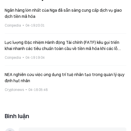
Ngân hàng lớn nhất của Nga đã sẵn sàng cung cấp dịch vụ giao
dịch tiền mã hóa
Coinpedia
04-19 20:01
Lực lượng Đặc nhiệm Hành động Tài chính (FATF) kêu gọi triển
khai nhanh các tiêu chuẩn toàn cầu về tiền mã hóa khi các lỗ
hổng trong thực thi xuyên biên giới làm gia tăng rủi ro mang tính
Coinpedia
04-19 19:04
hệ thống
NEA nghiên cứu việc ứng dụng trí tuệ nhân tạo trong quản lý quy
định hạt nhân
Cryptonews
04-18 05:48
Bình luận