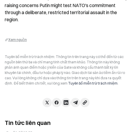
raising concerns Putin might test NATO's commitment 
through a deliberate, restricted territorial assault in the 
region.
Xem nguồn
Tuyên bố miễn trừ trách nhiệm: Thông tin trên trang này có thể đến từ các
nguồn bên thứ ba và chỉ mang tính chất tham khảo. Thông tin này không
phản ánh quan điểm hoặc ý kiến của Gate và không cấu thành bất kỳ lời
khuyên tài chính, đầu tư hoặc pháp lý nào. Giao dịch tài sản ảo tiềm ẩn rủi ro
cao. Vui lòng không chỉ dựa vào thông tin trên trang này khi đưa ra quyết
định. Để biết thêm chi tiết, vui lòng xem
Tuyên bố miễn trừ trách nhiệm
.
Tin tức liên quan