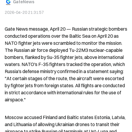
GateNews
2026-04-20 21:31:57
Gate News message, April 20 — Russian strategic bombers 
conducted operations over the Baltic Sea on April 20 as 
NATO fighter jets were scrambled to monitor the mission. 
The Russian air force deployed Tu-22M3 nuclear-capable 
bombers, flanked by Su-35 fighter jets, above international 
waters. NATO's F-35 fighters tracked the operation, which 
Russia's defense ministry confirmed in a statement saying: 
"At certain stages of the route, the aircraft were escorted 
by fighter jets from foreign states. All flights are conducted 
in strict accordance with international rules for the use of 
airspace."
Moscow accused Finland and Baltic states Estonia, Latvia, 
and Lithuania of allowing Ukrainian drones to transit their 
airspace to strike Russian oil terminals at Ust-Luga and 