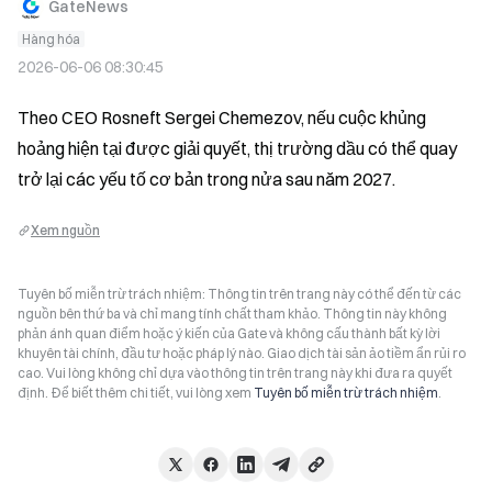
GateNews
Hàng hóa
2026-06-06 08:30:45
Theo CEO Rosneft Sergei Chemezov, nếu cuộc khủng 
hoảng hiện tại được giải quyết, thị trường dầu có thể quay 
trở lại các yếu tố cơ bản trong nửa sau năm 2027.
Xem nguồn
Tuyên bố miễn trừ trách nhiệm: Thông tin trên trang này có thể đến từ các
nguồn bên thứ ba và chỉ mang tính chất tham khảo. Thông tin này không
phản ánh quan điểm hoặc ý kiến của Gate và không cấu thành bất kỳ lời
khuyên tài chính, đầu tư hoặc pháp lý nào. Giao dịch tài sản ảo tiềm ẩn rủi ro
cao. Vui lòng không chỉ dựa vào thông tin trên trang này khi đưa ra quyết
định. Để biết thêm chi tiết, vui lòng xem
Tuyên bố miễn trừ trách nhiệm
.