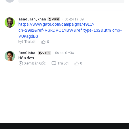
asadullah_khan
·
05-24 17:09
https://www.gate.com/campaigns/4911?
ch=2962&ref=VGRDVQ1YBW&ref_type=132&utm_cmp=
VUPagdEG
Trả Lời
0
RexGlobal
·
05-22 07:34
Hóa đơn
Xem Bản Gốc
Trả Lời
0