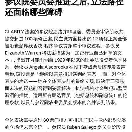
参议院委员会推进之后, 立法路径
还面临哪些障碍
CLARITY 法案的参议院之路并非坦途。委员会审议阶段共
提交超过 100 项修正案, 民主党方面提出的 12 项修正案全部
被沿党派界线否决, 程序争议贯穿整个审议过程。参议员 
Elizabeth Warren 将法案描述为「加密行业自己起草的文
本」, 指出其可能削弱自 1929 年以来的证券法投资者保护体
系。参议员 Angela Alsobrooks 在投下赞成票后随即发表声
明称, 该投票是「继续以善意推进谈判的表态」, 而非对全体
表决的承诺——她在全体表决前的最终立场, 取决于三项悬
而未决的议题能否得到妥善解决：执法机构对金融犯罪监管
漏洞的担忧、适用所有民选官员（包括总统和副总统）的伦
理条款, 以及与参议院农业委员会版本的合并谈判结果。
全体表决需要通过 60 票门槛方可推进, 而民主党内部对法案
的立场仍未完全统一。参议员 Ruben Gallego 委员会阶段投