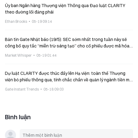
Ủy ban Ngân hàng Thượng viện Thông qua Đạo luật CLARITY
theo đường lối đảng phái
Ethan Brooks
05-19 09:14
Bản tin Gate Nhật báo (19/5): SEC sớm nhất trong tuần này sẽ
công bố quy tắc “miễn trừ sáng tạo” cho cổ phiếu được mã hóa;
Echo Protocl bị tấn công bởi tin tặc
Market Whisper
05-19 01:44
Dự luật CLARITY được thúc đẩy lên Hạ viện: toàn thể Thượng
viện bỏ phiếu thông qua, tính chắc chắn về quản lý ngành tiền mã
hóa có thể sẽ được hiện thực hóa
Gate Instant Trends
05-18 09:03
Bình luận