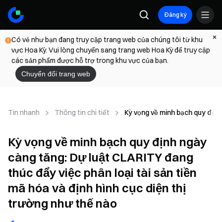
Đăng ký
Có vẻ như bạn đang truy cập trang web của chúng tôi từ khu
vực Hoa Kỳ. Vui lòng chuyển sang trang web Hoa Kỳ để truy cập
các sản phẩm được hỗ trợ trong khu vực của bạn.
Chuyển đổi trang web
Tin nhanh
Thông tin chi tiết
Kỳ vọng về minh bạch quy định
Kỳ vọng về minh bạch quy định ngày
càng tăng: Dự luật CLARITY đang
thúc đẩy việc phân loại tài sản tiền
mã hóa và định hình cục diện thị
trường như thế nào