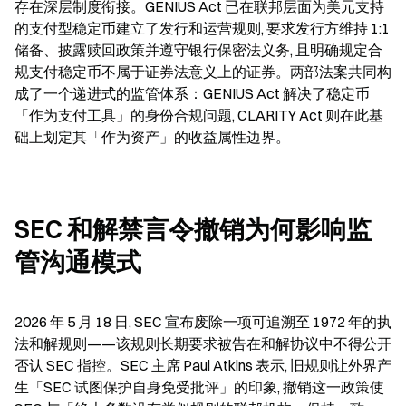
存在深层制度衔接。GENIUS Act 已在联邦层面为美元支持
的支付型稳定币建立了发行和运营规则, 要求发行方维持 1:1 
储备、披露赎回政策并遵守银行保密法义务, 且明确规定合
规支付稳定币不属于证券法意义上的证券。两部法案共同构
成了一个递进式的监管体系：GENIUS Act 解决了稳定币
「作为支付工具」的身份合规问题, CLARITY Act 则在此基
础上划定其「作为资产」的收益属性边界。
SEC 和解禁言令撤销为何影响监
管沟通模式
2026 年 5 月 18 日, SEC 宣布废除一项可追溯至 1972 年的执
法和解规则——该规则长期要求被告在和解协议中不得公开
否认 SEC 指控。SEC 主席 Paul Atkins 表示, 旧规则让外界产
生「SEC 试图保护自身免受批评」的印象, 撤销这一政策使 