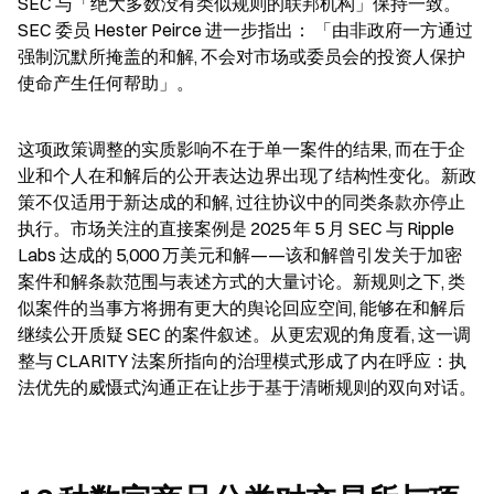
SEC 与「绝大多数没有类似规则的联邦机构」保持一致。
SEC 委员 Hester Peirce 进一步指出： 「由非政府一方通过
强制沉默所掩盖的和解, 不会对市场或委员会的投资人保护
使命产生任何帮助」。
这项政策调整的实质影响不在于单一案件的结果, 而在于企
业和个人在和解后的公开表达边界出现了结构性变化。新政
策不仅适用于新达成的和解, 过往协议中的同类条款亦停止
执行。市场关注的直接案例是 2025 年 5 月 SEC 与 Ripple 
Labs 达成的 5,000 万美元和解——该和解曾引发关于加密
案件和解条款范围与表述方式的大量讨论。新规则之下, 类
似案件的当事方将拥有更大的舆论回应空间, 能够在和解后
继续公开质疑 SEC 的案件叙述。从更宏观的角度看, 这一调
整与 CLARITY 法案所指向的治理模式形成了内在呼应：执
法优先的威慑式沟通正在让步于基于清晰规则的双向对话。