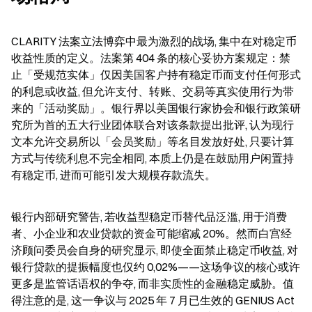
CLARITY 法案立法博弈中最为激烈的战场, 集中在对稳定币
收益性质的定义。法案第 404 条的核心妥协方案规定：禁
止「受规范实体」仅因美国客户持有稳定币而支付任何形式
的利息或收益, 但允许支付、转账、交易等真实使用行为带
来的「活动奖励」。银行界以美国银行家协会和银行政策研
究所为首的五大行业团体联合对该条款提出批评, 认为现行
文本允许交易所以「会员奖励」等名目发放好处, 只要计算
方式与传统利息不完全相同, 本质上仍是在鼓励用户闲置持
有稳定币, 进而可能引发大规模存款流失。
银行内部研究警告, 若收益型稳定币替代品泛滥, 用于消费
者、小企业和农业贷款的资金可能缩减 20%。然而白宫经
济顾问委员会自身的研究显示, 即使全面禁止稳定币收益, 对
银行贷款的提振幅度也仅约 0,02%——这场争议的核心或许
更多是监管话语权的争夺, 而非实质性的金融稳定威胁。值
得注意的是, 这一争议与 2025 年 7 月已生效的 GENIUS Act 