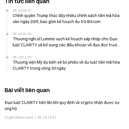
Tin tức liên quan
05-20 05:37
Chính quyền Trump thúc đẩy nhiều chính sách tiền mã hóa
vào ngày 20/5, bao gồm kế hoạch dự trữ Bitcoin
05-20 01:04
Thượng nghị sĩ Lummis vạch kế hoạch sáp nhập cho Đạo
luật CLARITY và bổ sung các điều khoản về đạo đức trước
cuộc bỏ phiếu mùa hè
05-19 11:32
Thượng viện Mỹ dự kiến sẽ bỏ phiếu về dự luật tiền mã hóa
CLARITY trong vòng 30 ngày
Bài viết liên quan
Đạo luật CLARITY tiến lên khi quy định về crypto nhận được sự
ủng hộ
Crypto News Land
05-19 18:31