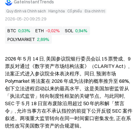
GateInstantTrends
Quy định và Chính sách
Hàng hóa
Cổ phiếu
Địa chính trị
2026-05-20 09:25:29
BTC
0,03%
ETH
-0,02%
SOL
0,94%
POLYMARKET
2,89%
2026 年 5 月 14 日, 美国参议院银行委员会以 15 票赞成、9 
票反对通过《数字资产市场结构法案》（CLARITY Act）, 
法案正式进入参议院全体表决程序。同日, 预测市场 
Polymarket 将法案在 2026 年成为法律的概率推升至 68%, 
创下立法进程启动以来的最高水平。这是美国加密监管从
「执法式监管」转向制度性框架的关键节点。与此同时, 
SEC 于 5 月 18 日宣布废除沿用超过 50 年的和解「禁言
令」, 允许当事方在不承认指控的前提下公开反驳 SEC 案件
叙述。两项重大监管转向在同一时间窗口密集发生, 正在系
统性改写美国数字资产的合规逻辑。