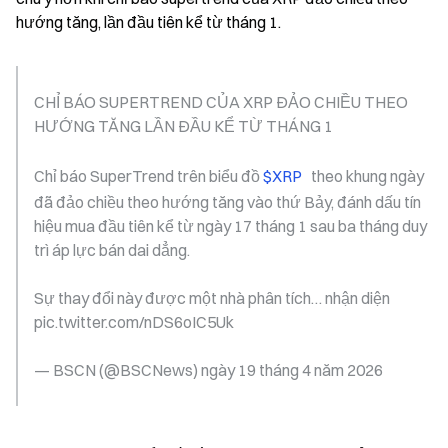
hướng tăng, lần đầu tiên kể từ tháng 1.
CHỈ BÁO SUPERTREND CỦA XRP ĐẢO CHIỀU THEO 
HƯỚNG TĂNG LẦN ĐẦU KỂ TỪ THÁNG 1
Chỉ báo SuperTrend trên biểu đồ 
$XRP 
  theo khung ngày 
đã đảo chiều theo hướng tăng vào thứ Bảy, đánh dấu tín 
hiệu mua đầu tiên kể từ ngày 17 tháng 1 sau ba tháng duy 
trì áp lực bán dai dẳng.
Sự thay đổi này được một nhà phân tích… nhận diện 
pic.twitter.com/nDS6oIC5Uk
— BSCN (@BSCNews) ngày 19 tháng 4 năm 2026