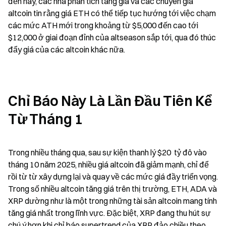
đến nay, các nhà phân tích tăng giá và các chuyên gia 
altcoin tin rằng giá ETH có thể tiếp tục hướng tới việc chạm 
các mức ATH mới trong khoảng từ $5,000 đến cao tới 
$12,000 ở giai đoạn đỉnh của altseason sắp tới, qua đó thúc 
đẩy giá của các altcoin khác nữa.
Chỉ Báo Này Là Lần Đầu Tiên Kể 
Từ Tháng 1
Trong nhiều tháng qua, sau sự kiện thanh lý $20  tỷ đô vào 
tháng 10 năm 2025, nhiều giá altcoin đã giảm mạnh, chỉ để 
rồi từ từ xây dựng lại và quay về các mức giá đầy triển vọng. 
Trong số nhiều altcoin tăng giá trên thị trường, ETH, ADA và 
XRP dường như là một trong những tài sản altcoin mang tính 
tăng giá nhất trong lĩnh vực. Đặc biệt, XRP đang thu hút sự 
chú ý hơn khi chỉ báo supertrend của XRP đảo chiều theo 