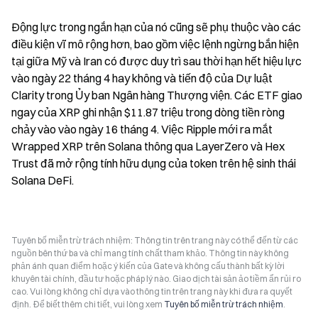
Động lực trong ngắn hạn của nó cũng sẽ phụ thuộc vào các 
điều kiện vĩ mô rộng hơn, bao gồm việc lệnh ngừng bắn hiện 
tại giữa Mỹ và Iran có được duy trì sau thời hạn hết hiệu lực 
vào ngày 22 tháng 4 hay không và tiến độ của Dự luật 
Clarity trong Ủy ban Ngân hàng Thượng viện. Các ETF giao 
ngay của XRP ghi nhận $11.87 triệu trong dòng tiền ròng 
chảy vào vào ngày 16 tháng 4. Việc Ripple mới ra mắt 
Wrapped XRP trên Solana thông qua LayerZero và Hex 
Trust đã mở rộng tính hữu dụng của token trên hệ sinh thái 
Solana DeFi.
Tuyên bố miễn trừ trách nhiệm: Thông tin trên trang này có thể đến từ các
nguồn bên thứ ba và chỉ mang tính chất tham khảo. Thông tin này không
phản ánh quan điểm hoặc ý kiến của Gate và không cấu thành bất kỳ lời
khuyên tài chính, đầu tư hoặc pháp lý nào. Giao dịch tài sản ảo tiềm ẩn rủi ro
cao. Vui lòng không chỉ dựa vào thông tin trên trang này khi đưa ra quyết
định. Để biết thêm chi tiết, vui lòng xem
Tuyên bố miễn trừ trách nhiệm
.