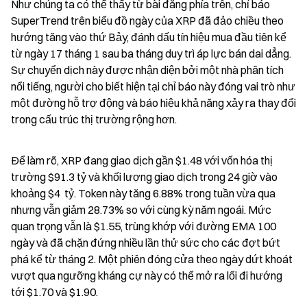
Như chúng ta có thể thấy từ bài đăng phía trên, chỉ báo 
SuperTrend trên biểu đồ ngày của XRP đã đảo chiều theo 
hướng tăng vào thứ Bảy, đánh dấu tín hiệu mua đầu tiên kể 
từ ngày 17 tháng 1 sau ba tháng duy trì áp lực bán dai dẳng. 
Sự chuyển dịch này được nhận diện bởi một nhà phân tích 
nổi tiếng, người cho biết hiện tại chỉ báo này đóng vai trò như 
một đường hỗ trợ động và báo hiệu khả năng xảy ra thay đổi 
trong cấu trúc thị trường rộng hơn.
Để làm rõ, XRP đang giao dịch gần $1.48 với vốn hóa thị 
trường $91.3 tỷ và khối lượng giao dịch trong 24 giờ vào 
khoảng $4  tỷ. Token này tăng 6.88% trong tuần vừa qua 
nhưng vẫn giảm 28.73% so với cùng kỳ năm ngoái. Mức 
quan trọng vẫn là $1.55, trùng khớp với đường EMA 100 
ngày và đã chặn đứng nhiều lần thử sức cho các đợt bứt 
phá kể từ tháng 2. Một phiên đóng cửa theo ngày dứt khoát 
vượt qua ngưỡng kháng cự này có thể mở ra lối đi hướng 
tới $1.70 và $1.90.