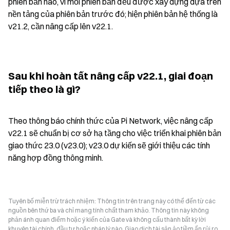
phiên bản nào, vì mỗi phiên bản đều được xây dựng dựa trên 
nền tảng của phiên bản trước đó; hiện phiên bản hệ thống là 
v21.2, cần nâng cấp lên v22.1.
Sau khi hoàn tất nâng cấp v22.1, giai đoạn 
tiếp theo là gì?
Theo thông báo chính thức của Pi Network, việc nâng cấp 
v22.1 sẽ chuẩn bị cơ sở hạ tầng cho việc triển khai phiên bản 
giao thức 23.0 (v23.0); v23.0 dự kiến sẽ giới thiệu các tính 
năng hợp đồng thông minh.
Tuyên bố miễn trừ trách nhiệm: Thông tin trên trang này có thể đến từ các
nguồn bên thứ ba và chỉ mang tính chất tham khảo. Thông tin này không
phản ánh quan điểm hoặc ý kiến của Gate và không cấu thành bất kỳ lời
khuyên tài chính, đầu tư hoặc pháp lý nào. Giao dịch tài sản ảo tiềm ẩn rủi ro