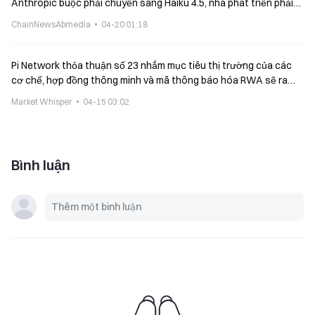
Anthropic buộc phải chuyển sang Haiku 4.5, nhà phát triển phải
thay đổi ID mô hình và cấu hình tham số
ChainNewsAbmedia
04-20 01:18
Pi Network thỏa thuận số 23 nhắm mục tiêu thị trường của các
cơ chế, hợp đồng thông minh và mã thông báo hóa RWA sẽ ra
mắt vào đầu tháng 5
Market Whisper
04-15 03:02
Bình luận