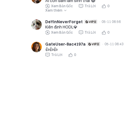
Ai còn dám làm sinh thái 😂
Xem Bản Gốc
Trả Lời
0
Xem thêm
DeYinNeverForget
·
05-11 06:56
Kiên định HODL💎
Xem Bản Gốc
Trả Lời
0
GateUser-8ac4197a
·
05-11 06:43
👍👍👍
Trả Lời
0