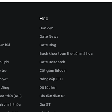
Học
Học viện
Gate News
ản hồi
Gate Blog
Bách khoa toàn thư tiền mã hóa
hu phí
Gate Research
 trợ
Cắt giảm Bitcoin
m yết
Nâng cấp ETH
 đồng
Dữ liệu lớn
át triển (API)
Giá tiền điện tử
h chính thức
Giá GT