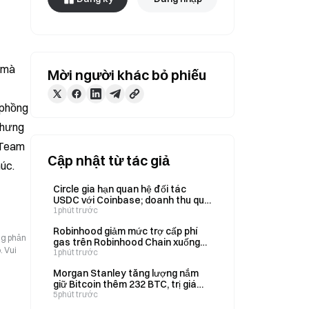
 mà 
Mời người khác bỏ phiếu
phồng 
hưng 
 Team 
Cập nhật từ tác giả
úc.
Circle gia hạn quan hệ đối tác
USDC với Coinbase; doanh thu quý
II đạt 701 triệu USD, tăng 7% so với
1phút trước
cùng kỳ năm trước
Robinhood giảm mức trợ cấp phí
ng phản
gas trên Robinhood Chain xuống
. Vui
còn 0,5 USD, tương đương mức
1phút trước
giảm 90%, đến ngày 29/9
Morgan Stanley tăng lượng nắm
giữ Bitcoin thêm 232 BTC, trị giá
15,05 triệu USD, nâng tổng lượng
5phút trước
nắm giữ lên 6.563 BTC