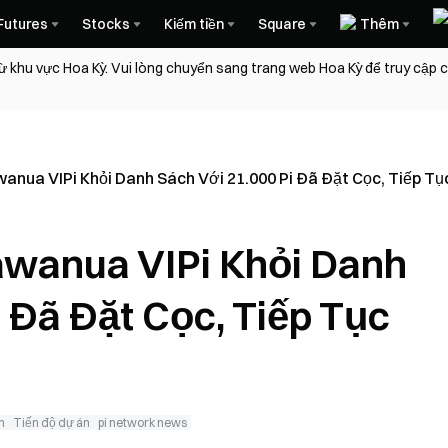
Futures
Stocks
Kiếm tiền
Square
Thêm
ừ khu vực Hoa Kỳ. Vui lòng chuyển sang trang web Hoa Kỳ để truy cập
anua VIPi Khỏi Danh Sách Với 21.000 Pi Đã Đặt Cọc, Tiếp T
awanua VIPi Khỏi Danh
 Đã Đặt Cọc, Tiếp Tục
h
Tiến độ dự án
pi network news