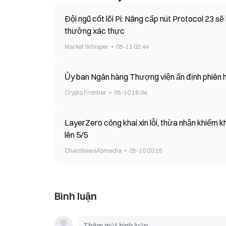
Đội ngũ cốt lõi Pi: Nâng cấp nút Protocol 23 s
thưởng xác thực
Market Whisper
05-11 02:44
Ủy ban Ngân hàng Thượng viện ấn định phiên h
Crypto Frontier
05-10 18:04
LayerZero công khai xin lỗi, thừa nhận khiếm k
lên 5/5
ChainNewsAbmedia
05-10 00:25
Bình luận