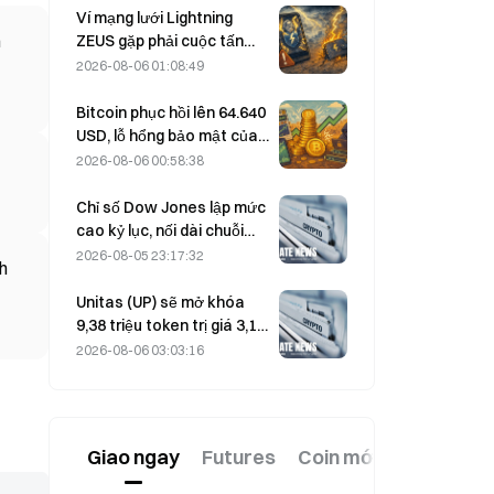
Block nâng dự báo kết quả
Ví mạng lưới Lightning
kinh doanh cả năm 2026
n
ZEUS gặp phải cuộc tấn
công và tạm thời ngừng
2026-08-06 01:08:49
hoạt động, đội ngũ cho
biết tiền của người dùng
Bitcoin phục hồi lên 64.640
không bị mất.
USD, lỗ hổng bảo mật của
Coldcard khiến số lượng ví
2026-08-06 00:58:38
hoạt động đạt mức cao
nhất trong ba tháng
Chỉ số Dow Jones lập mức
cao kỷ lục, nối dài chuỗi
tăng 5 phiên; đầu tư vào AI
2026-08-05 23:17:32
nh
thúc đẩy đà tăng
Unitas (UP) sẽ mở khóa
9,38 triệu token trị giá 3,18
triệu USD vào ngày 13
2026-08-06 03:03:16
tháng 8
Giao ngay
Futures
Coin mới