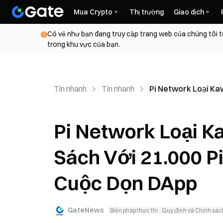
Mua Crypto
Thị trường
Giao dịch
Có vẻ như bạn đang truy cập trang web của chúng tôi t
trong khu vực của bạn.
Tin nhanh
Tin nhanh
Pi Network Loại Kaw
Pi Network Loại K
Sách Với 21.000 Pi
Cuộc Dọn DApp
GateNews
Biện pháp thực thi
Quy định và Chính sác