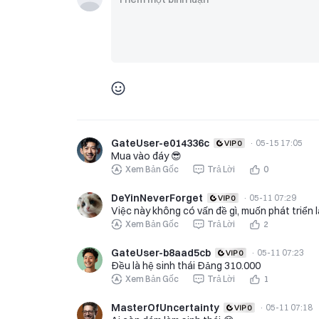
GateUser-e014336c
·
05-15 17:05
Mua vào đáy 😎
Xem Bản Gốc
Trả Lời
0
DeYinNeverForget
·
05-11 07:29
Việc này không có vấn đề gì, muốn phát triển 
Xem Bản Gốc
Trả Lời
2
GateUser-b8aad5cb
·
05-11 07:23
Đều là hệ sinh thái Đảng 310.000
Xem Bản Gốc
Trả Lời
1
MasterOfUncertainty
·
05-11 07:18