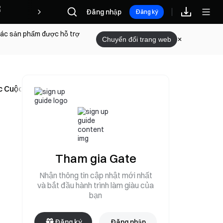
Phần thưởng
Đăng nhập
Đăng ký
 các sản phẩm được hỗ trợ
Chuyển đổi trang web
ục Cuộc Dọn DApp
Tham gia Gate
Nhận thông tin cập nhật mới nhất
và bắt đầu hành trình làm giàu của
bạn
Đăng ký
Đăng nhập