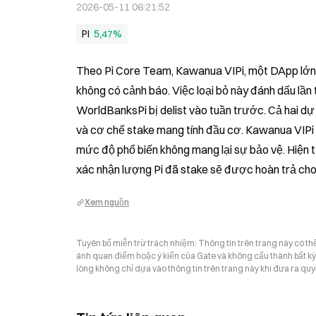
2026-05-11 06:21:52
PI
5,47%
Theo Pi Core Team, Kawanua VIPi, một DApp lớn v
không có cảnh báo. Việc loại bỏ này đánh dấu lần 
WorldBanksPi bị delist vào tuần trước. Cả hai dự 
và cơ chế stake mang tính đầu cơ. Kawanua VIPi 
mức độ phổ biến không mang lại sự bảo vệ. Hiện tạ
xác nhận lượng Pi đã stake sẽ được hoàn trả cho 
Xem nguồn
Tuyên bố miễn trừ trách nhiệm: Thông tin trên trang này có t
ánh quan điểm hoặc ý kiến của Gate và không cấu thành bất kỳ lờ
lòng không chỉ dựa vào thông tin trên trang này khi đưa ra quyế