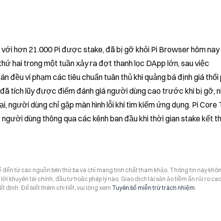
ới hơn 21.000 Pi được stake, đã bị gỡ khỏi Pi Browser hôm nay
thứ hai trong một tuần xảy ra đợt thanh lọc DApp lớn, sau việc 
án đều vi phạm các tiêu chuẩn tuân thủ khi quảng bá định giá thổi 
đã tích lũy được điểm đánh giá người dùng cao trước khi bị gỡ, n
i, người dùng chỉ gặp màn hình lỗi khi tìm kiếm ứng dụng. Pi Core
người dùng thông qua các kênh ban đầu khi thời gian stake kết th
hể đến từ các nguồn bên thứ ba và chỉ mang tính chất tham khảo. Thông tin này khô
i khuyên tài chính, đầu tư hoặc pháp lý nào. Giao dịch tài sản ảo tiềm ẩn rủi ro cao
t định. Để biết thêm chi tiết, vui lòng xem
Tuyên bố miễn trừ trách nhiệm
.