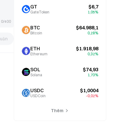
GT
$6,7
GateToken
1,05%
0/400
BTC
$64.988,1
Bitcoin
0,28%
luận
ETH
$1.918,98
Ethereum
0,32%
SOL
$74,93
Solana
1,73%
USDC
$1,0004
USDCoin
-0,02%
Thêm