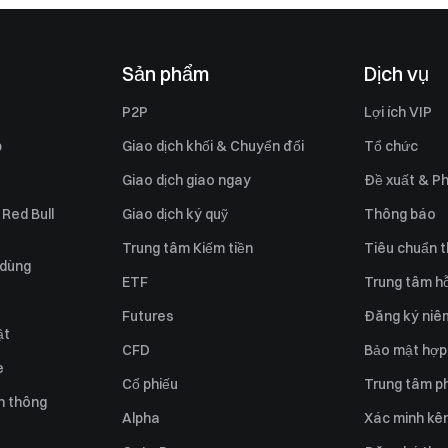
Sản phẩm
Dịch vụ
P2P
Lợi ích VIP
p
Giao dịch khối & Chuyển đổi
Tổ chức
Giao dịch giao ngay
Đề xuất & Ph
 Red Bull
Giao dịch ký quỹ
Thông báo
Trung tâm Kiếm tiền
Tiêu chuẩn t
 dùng
ETF
Trung tâm hỗ
Futures
Đăng ký niê
ật
CFD
Bảo mật hợp
e
Cổ phiếu
Trung tâm ph
n thông
Alpha
Xác minh kên