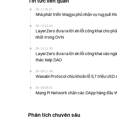
Tin tức liên quan
05-11 02:21
Nhà phát triển Wagyu phủ nhận vụ rug pull XMR
05-10 23:45
LayerZero đưa ra lời xin lỗi công khai cho ph
nhất trong DVN
05-10 11:33
LayerZero đưa ra lời xin lỗi công khai vào ngày
thác Kelp DAO
05-09 11:46
Wasabi Protocol chịu khoản lỗ 5,7 triệu USD 
05-09 06:31
Mạng Pi Network chặn các DApp hàng đầu Wo
Phân tích chuyên sâu