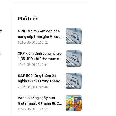
Phổ biến
uy
NVIDIA tìm kiếm các nhà
cung cấp trạm gốc AI của
Trung Quốc để triển khai
2026-08-06 01:10:02
mạng 6G
i
XRP kiểm định vùng hỗ trợ
1,05 USD khi Ethereum duy
trì mức 1.908 USD trong bối
2026-08-06 09:29:41
cảnh khối lượng giao dịch
thấp
S&P 500 tăng thêm 2,1
nghìn tỷ USD trong tháng
8, tương đương mức tăng
2026-08-06 11:46:40
3,12%, trong khi Bitcoin chỉ
tăng 2%.
Bản tin hằng ngày của
Gate (ngày 6 tháng 8): Cổ
phiếu ưu đãi STRC của
2026-08-06 01:24:57
Strategy phục hồi mạnh;