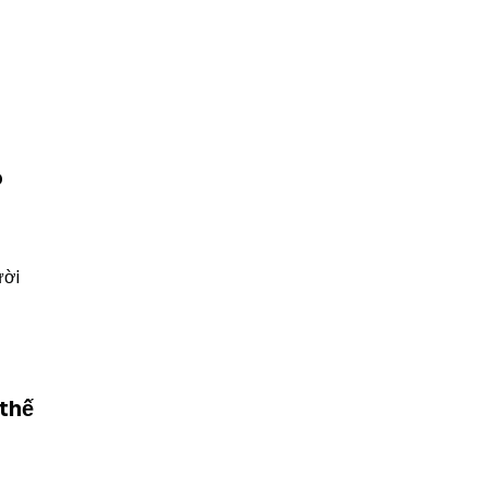
 
ời 
thế 