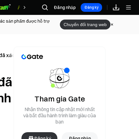
Đăng nhập
Phần thưởng
Đăng ký
 các sản phẩm được hỗ trợ
Chuyển đổi trang web
 đã xác minh danh tính
 đã
nh
Tham gia Gate
Nhận thông tin cập nhật mới nhất
và bắt đầu hành trình làm giàu của
bạn
Đăng ký
Đăng nhập