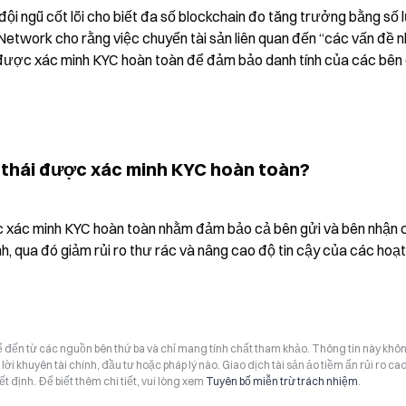
ội ngũ cốt lõi cho biết đa số blockchain đo tăng trưởng bằng số 
 Network cho rằng việc chuyển tài sản liên quan đến “các vấn đề n
et được xác minh KYC hoàn toàn để đảm bảo danh tính của các bên 
h thái được xác minh KYC hoàn toàn?
iệc xác minh KYC hoàn toàn nhằm đảm bảo cả bên gửi và bên nhận c
h, qua đó giảm rủi ro thư rác và nâng cao độ tin cậy của các hoạt
hể đến từ các nguồn bên thứ ba và chỉ mang tính chất tham khảo. Thông tin này khô
i khuyên tài chính, đầu tư hoặc pháp lý nào. Giao dịch tài sản ảo tiềm ẩn rủi ro cao
t định. Để biết thêm chi tiết, vui lòng xem
Tuyên bố miễn trừ trách nhiệm
.