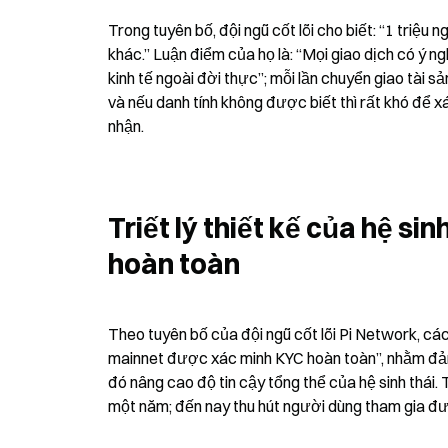
Trong tuyên bố, đội ngũ cốt lõi cho biết: “1 triệu
khác.” Luận điểm của họ là: “Mọi giao dịch có ý n
kinh tế ngoài đời thực”; mỗi lần chuyển giao tài sả
và nếu danh tính không được biết thì rất khó để x
nhận.
Triết lý thiết kế của hệ s
hoàn toàn
Theo tuyên bố của đội ngũ cốt lõi Pi Network, các c
mainnet được xác minh KYC hoàn toàn”, nhằm đảm
đó nâng cao độ tin cậy tổng thể của hệ sinh thái
một năm; đến nay thu hút người dùng tham gia đ