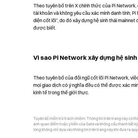
Theo tuyên bố trên X chính thức của Pi Network, đ
tài khoản và không yêu cầu xác minh danh tính; Pi
diện cốt lõi”, do đó xây dựng hệ sinh thái mainn
được biết.
Vì sao Pi Network xây dựng hệ sin
Theo tuyên bố của đội ngũ cốt lõi Pi Network, v
mọi giao dịch có ý nghĩa đều có thể được xác min
kinh tế trong thế giới thực.
Tuyên bố miễn trừ trách nhiệm: Thông tin trên trang này có t
ánh quan điểm hoặc ý kiến của Gate và không cấu thành bất kỳ lờ
lòng không chỉ dựa vào thông tin trên trang này khi đưa ra quyế