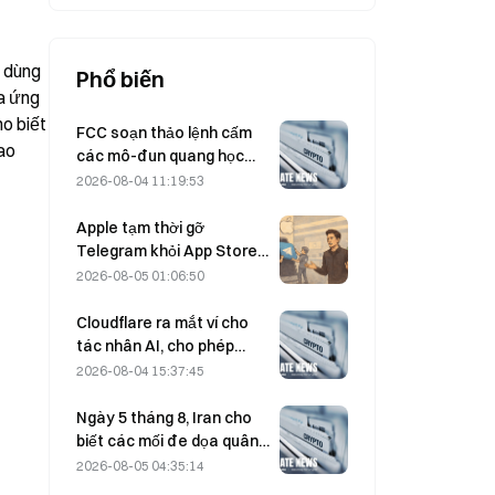
bảo đảm bằng 307 BTC.
 dùng 
Phổ biến
a ứng 
 biết 
FCC soạn thảo lệnh cấm
ao 
các mô-đun quang học
của Trung Quốc dùng cho
2026-08-04 11:19:53
trung tâm dữ liệu; Xinyuan
có nguy cơ bị ảnh hưởng
Apple tạm thời gỡ
tới 27% thị phần
Telegram khỏi App Store
vì CSAM; Durov bác bỏ cáo
2026-08-05 01:06:50
buộc và cho biết ứng dụng
đã hứng chịu “một cuộc
Cloudflare ra mắt ví cho
tấn công an ninh”.
tác nhân AI, cho phép
thanh toán API tự chủ vào
2026-08-04 15:37:45
ngày 4 tháng 8
Ngày 5 tháng 8, Iran cho
biết các mối đe dọa quân
sự của Mỹ đã khiến thỏa
2026-08-05 04:35:14
thuận với Oman về eo biển