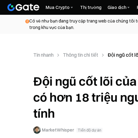
Mua Crypto
Thị trường
Giao dịch
Có vẻ như bạn đang truy cập trang web của chúng tôi t
trong khu vực của bạn.
Tin nhanh
Thông tin chi tiết
Đội ngũ cốt l
Đội ngũ cốt lõi của
có hơn 18 triệu n
tính
MarketWhisper
Tiến độ dự án