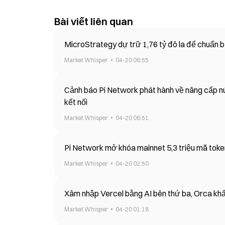
Bài viết liên quan
MicroStrategy dự trữ 1,76 tỷ đô la để chuẩn bị
Market Whisper
04-20 06:55
Cảnh báo Pi Network phát hành về nâng cấp nú
kết nối
Market Whisper
04-20 06:51
Pi Network mở khóa mainnet 5,3 triệu mã token
Market Whisper
04-20 02:50
Xâm nhập Vercel bằng AI bên thứ ba, Orca khẩ
Market Whisper
04-20 01:18