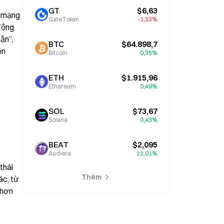
GT
$6,63
 mạng 
GateToken
-1,33%
động 
n”, 
BTC
$64.898,7
n 
Bitcoin
0,35%
ETH
$1.915,96
Ethereum
0,49%
SOL
$73,67
Solana
0,43%
BEAT
$2,095
Audiera
22,01%
hái 
Thêm
c, từ 
hơn 