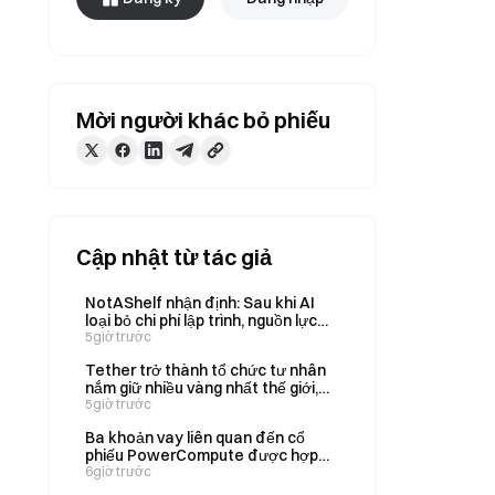
Mời người khác bỏ phiếu
Cập nhật từ tác giả
NotAShelf nhận định: Sau khi AI
loại bỏ chi phí lập trình, nguồn lực
khan hiếm duy nhất là “gu thẩm
5giờ trước
mỹ”
Tether trở thành tổ chức tư nhân
nắm giữ nhiều vàng nhất thế giới,
với tổng lượng vàng nắm giữ trong
5giờ trước
quý 2 tăng lên 146 tấn
Ba khoản vay liên quan đến cổ
phiếu PowerCompute được hợp
nhất thành một khoản vay trả gốc
6giờ trước
một lần, với lãi suất 2% và được