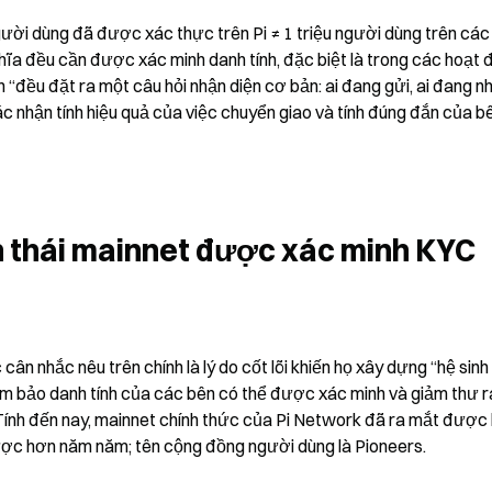
 người dùng đã được xác thực trên Pi ≠ 1 triệu người dùng trên các
ghĩa đều cần được xác minh danh tính, đặc biệt là trong các hoạt 
n “đều đặt ra một câu hỏi nhận diện cơ bản: ai đang gửi, ai đang nhậ
ác nhận tính hiệu quả của việc chuyển giao và tính đúng đắn của bê
inh thái mainnet được xác minh KYC 
ân nhắc nêu trên chính là lý do cốt lõi khiến họ xây dựng “hệ sinh t
 bảo danh tính của các bên có thể được xác minh và giảm thư rá
. Tính đến nay, mainnet chính thức của Pi Network đã ra mắt được 
ược hơn năm năm; tên cộng đồng người dùng là Pioneers.