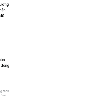
lượng 
hận 
đã 
ủa 
 động 
ng phản
. Vui