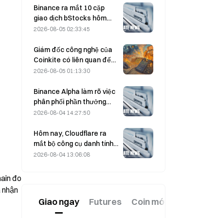
Hormuz bị trì hoãn.
Binance ra mắt 10 cặp
giao dịch bStocks hôm
nay lúc 20:00 (UTC+8),
2026-08-05 02:33:45
miễn 100% phí Maker.
Giám đốc công nghệ của
Coinkite có liên quan đến
sự cố khai thác lỗ hổng
2026-08-05 01:13:30
Coldcard, dẫn đến 4 đợt
tấn công gây thiệt hại 114
Binance Alpha làm rõ việc
triệu USD
phân phối phần thưởng
MarsCoin: Phần thưởng sẽ
2026-08-04 14:27:50
được tự động gửi đến
người dùng nắm giữ token
Hôm nay, Cloudflare ra
trong ví; người dùng CEX sẽ
mắt bộ công cụ danh tính
nhận SPCXB nếu số dư
và ví dành cho các tác
2026-08-04 13:06:08
trung bình hàng tháng đạt
nhân AI.
tối thiểu 10.000.
ain đo 
 nhận 
Giao ngay
Futures
Coin mới