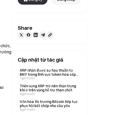
Share
chức, 
trường 
Cập nhật từ tác giả
XRP nhận được sự hậu thuẫn từ
BNY trong lĩnh vực token hóa cấp
tổ chức
7giờ trước
Triển vọng XRP trở nên thận trọng
ao 
khi ở trên vùng hỗ trợ then chốt
8giờ trước
Vốn hóa thị trường Bitcoin tiếp tục
phục hồi bất chấp nhu cầu yếu
8giờ trước