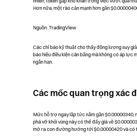
nhiên, token gặp khó khăn trong việc vượt qua m
Hơn nữa, một rào cản mạnh hơn gần $0.00000400 
Nguồn: TradingView
Các chỉ báo kỹ thuật cho thấy động lượng suy giảm
báo hiệu điều kiện cân bằng mà không có áp lực m
ngắn hạn.
Các mốc quan trọng xác đị
Mức hỗ trợ ngay lập tức nằm gần $0.00000340, mộ
phá vỡ khỏi vùng này có thể đẩy giá về $0.00000
mở ra con đường hướng tới $0.00000420 và có 