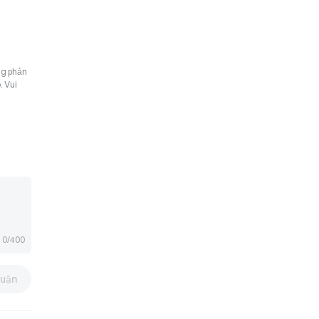
ng phản
. Vui
0/400
luận