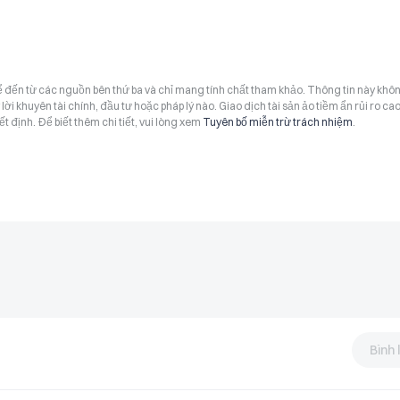
hể đến từ các nguồn bên thứ ba và chỉ mang tính chất tham khảo. Thông tin này khô
i khuyên tài chính, đầu tư hoặc pháp lý nào. Giao dịch tài sản ảo tiềm ẩn rủi ro cao
t định. Để biết thêm chi tiết, vui lòng xem
Tuyên bố miễn trừ trách nhiệm
.
Bình 