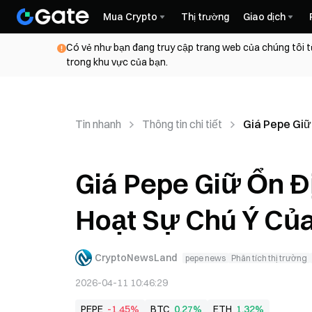
Mua Crypto
Thị trường
Giao dịch
Có vẻ như bạn đang truy cập trang web của chúng tôi t
trong khu vực của bạn.
Tin nhanh
Thông tin chi tiết
Giá Pepe Giữ
Giá Pepe Giữ Ổn Đ
Hoạt Sự Chú Ý Củ
CryptoNewsLand
pepe news
Phân tích thị trường
2026-04-11 10:46:29
PEPE
-1,45%
BTC
0,27%
ETH
1,32%