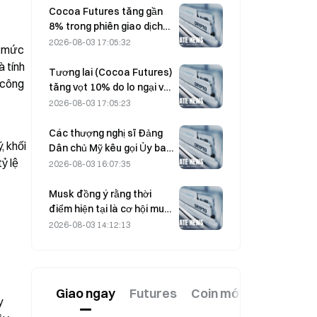
Cocoa Futures tăng gần
8% trong phiên giao dịch
hôm thứ Sáu tuần trước,
2026-08-03 17:05:32
 mức 
khiến các nhà tham gia thị
 tính 
trường bất ngờ
Tương lai (Cocoa Futures)
công 
tăng vọt 10% do lo ngại về
Cung, hướng tới mức 6.000
2026-08-03 17:05:23
USD/tấn
Các thượng nghị sĩ Đảng
 khối 
Dân chủ Mỹ kêu gọi Ủy ban
 lệ 
Giao dịch Hàng hóa Tương
2026-08-03 16:07:35
lai (CFTC) hạn chế các sản
phẩm cá cược liên quan
Musk đồng ý rằng thời
đến tình trạng cháy rừng
điểm hiện tại là cơ hội mua
trong bối cảnh mùa cháy
vào cho SpaceX vào ngày
2026-08-03 14:12:13
kỷ lục
3 tháng 8
Giao ngay
Futures
Coin mới
 