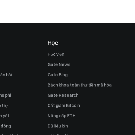
Học
Học viện
Gate News
ản hồi
Gate Blog
Bách khoa toàn thư tiền mã hóa
hu phí
Gate Research
 trợ
Cắt giảm Bitcoin
m yết
Nâng cấp ETH
 đồng
Dữ liệu lớn