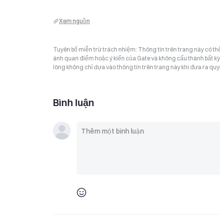
Xem nguồn
Tuyên bố miễn trừ trách nhiệm: Thông tin trên trang này có t
ánh quan điểm hoặc ý kiến của Gate và không cấu thành bất kỳ lờ
lòng không chỉ dựa vào thông tin trên trang này khi đưa ra quyế
Bình luận