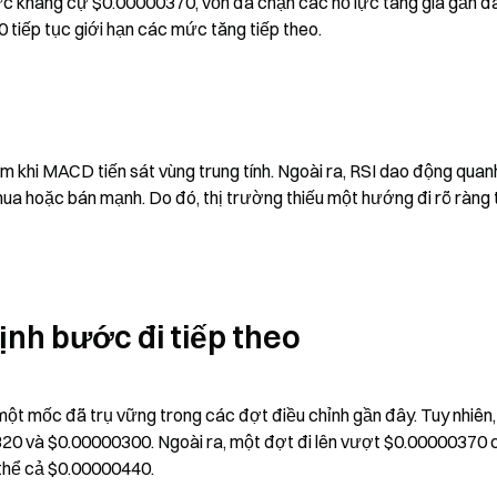
ức kháng cự $0.00000370, vốn đã chặn các nỗ lực tăng giá gần đây
tiếp tục giới hạn các mức tăng tiếp theo.
 khi MACD tiến sát vùng trung tính. Ngoài ra, RSI dao động quanh
ua hoặc bán mạnh. Do đó, thị trường thiếu một hướng đi rõ ràng t
nh bước đi tiếp theo
t mốc đã trụ vững trong các đợt điều chỉnh gần đây. Tuy nhiên, 
320 và $0.00000300. Ngoài ra, một đợt đi lên vượt $0.00000370 c
thể cả $0.00000440.