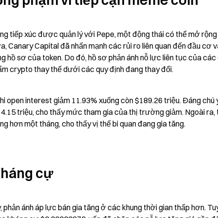
ộng phạm vi tiếp cận meme coin
g tiếp xúc được quản lý với Pepe, một động thái có thể mở rộng
, Canary Capital đã nhấn mạnh các rủi ro liên quan đến đầu cơ và
g hồ sơ của token. Do đó, hồ sơ phản ánh nỗ lực liên tục của các 
hẩm crypto thay thế dưới các quy định đang thay đổi.
i open interest giảm 11.93% xuống còn $189.26 triệu. Đáng chú ý,
15 triệu, cho thấy mức tham gia của thị trường giảm. Ngoài ra, tỷ
g hơn một tháng, cho thấy vị thế bi quan đang gia tăng.
 kháng cự
 phản ánh áp lực bán gia tăng ở các khung thời gian thấp hơn. Tuy