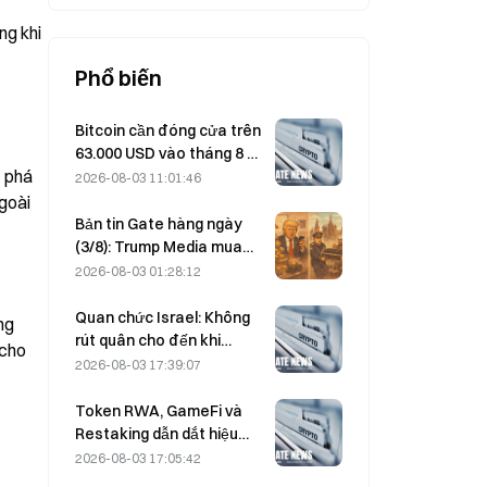
g khi 
Phổ biến
Bitcoin cần đóng cửa trên
63.000 USD vào tháng 8 để
phá 
xác nhận đáy của thị
2026-08-03 11:01:46
trường bear; theo nghiên
goài 
cứu 10x cho biết
Bản tin Gate hàng ngày
(3/8): Trump Media mua
cao bán thấp rồi lại chuyển
2026-08-03 01:28:12
thêm 2.628 BTC; lệnh cấm
khai thác tiền mã hóa tại
Quan chức Israel: Không
g 
Moscow có hiệu lực từ
rút quân cho đến khi
cho 
tháng 8
Hamas giải giáp
2026-08-03 17:39:07
Token RWA, GameFi và
Restaking dẫn dắt hiệu
suất thị trường trong
2026-08-03 17:05:42
Tháng 7