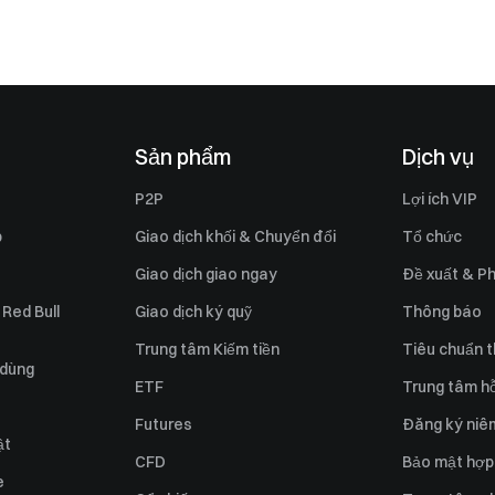
Sản phẩm
Dịch vụ
P2P
Lợi ích VIP
p
Giao dịch khối & Chuyển đổi
Tổ chức
Giao dịch giao ngay
Đề xuất & Ph
 Red Bull
Giao dịch ký quỹ
Thông báo
Trung tâm Kiếm tiền
Tiêu chuẩn t
 dùng
ETF
Trung tâm hỗ
Futures
Đăng ký niê
ật
CFD
Bảo mật hợp
e