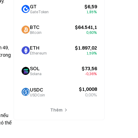
. 
GT
$6,59
GateToken
1,85%
BTC
$64.541,1
Bitcoin
0,60%
 49, 
ETH
$1.897,02
Ethereum
1,59%
rong 
SOL
$73,56
Solana
-0,36%
$1,0008
USDC
0,00%
USDCoin
Thêm
nếu 
ó thể 