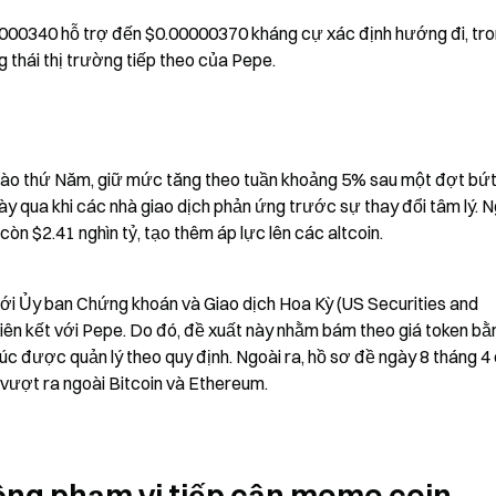
000340 hỗ trợ đến $0.00000370 kháng cự xác định hướng đi, tron
 thái thị trường tiếp theo của Pepe.
o thứ Năm, giữ mức tăng theo tuần khoảng 5% sau một đợt bứt 
gày qua khi các nhà giao dịch phản ứng trước sự thay đổi tâm lý. N
òn $2.41 nghìn tỷ, tạo thêm áp lực lên các altcoin.
ới Ủy ban Chứng khoán và Giao dịch Hoa Kỳ (US Securities and 
n kết với Pepe. Do đó, đề xuất này nhằm bám theo giá token bằn
úc được quản lý theo quy định. Ngoài ra, hồ sơ đề ngày 8 tháng 4 
vượt ra ngoài Bitcoin và Ethereum.