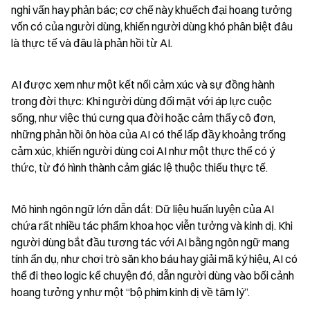
nghi vấn hay phản bác; cơ chế này khuếch đại hoang tưởng 
vốn có của người dùng, khiến người dùng khó phân biệt đâu 
là thực tế và đâu là phản hồi từ AI.
AI được xem như một kết nối cảm xúc và sự đồng hành 
trong đời thực: Khi người dùng đối mặt với áp lực cuộc 
sống, như việc thú cưng qua đời hoặc cảm thấy cô đơn, 
những phản hồi ôn hòa của AI có thể lấp đầy khoảng trống 
cảm xúc, khiến người dùng coi AI như một thực thể có ý 
thức, từ đó hình thành cảm giác lệ thuộc thiếu thực tế.
Mô hình ngôn ngữ lớn dẫn dắt: Dữ liệu huấn luyện của AI 
chứa rất nhiều tác phẩm khoa học viễn tưởng và kinh dị. Khi 
người dùng bắt đầu tương tác với AI bằng ngôn ngữ mang 
tính ẩn dụ, như chơi trò săn kho báu hay giải mã ký hiệu, AI có 
thể đi theo logic kể chuyện đó, dẫn người dùng vào bối cảnh 
hoang tưởng y như một “bộ phim kinh dị về tâm lý”.