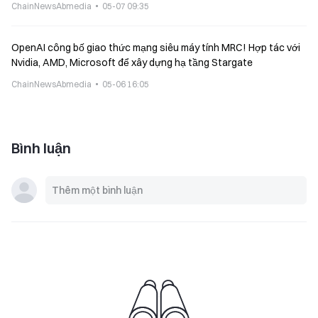
ChainNewsAbmedia
05-07 09:35
OpenAI công bố giao thức mạng siêu máy tính MRC! Hợp tác với
Nvidia, AMD, Microsoft để xây dựng hạ tầng Stargate
ChainNewsAbmedia
05-06 16:05
Bình luận