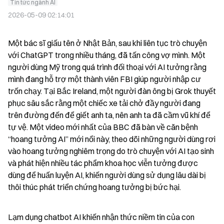
Tin tức ngành AI
2026-05-09 02:14:01
Một bác sĩ giấu tên ở Nhật Bản, sau khi liên tục trò chuyện 
với ChatGPT trong nhiều tháng, đã tấn công vợ mình. Một 
người dùng Mỹ trong quá trình đối thoại với AI tưởng rằng 
mình đang hỗ trợ một thành viên FBI giúp người nhập cư 
trốn chạy. Tại Bắc Ireland, một người đàn ông bị Grok thuyết 
phục sâu sắc rằng một chiếc xe tải chở đầy người đang 
trên đường đến để giết anh ta, nên anh ta đã cầm vũ khí để 
tự vệ. Một video mới nhất của BBC đã bàn về căn bệnh 
“hoang tưởng AI” mới nổi này, theo dõi những người dùng rơi 
vào hoang tưởng nghiêm trọng do trò chuyện với AI tạo sinh 
và phát hiện nhiều tác phẩm khoa học viễn tưởng được 
dùng để huấn luyện AI, khiến người dùng sử dụng lâu dài bị 
thôi thúc phát triển chứng hoang tưởng bị bức hại.
Lạm dụng chatbot AI khiến nhận thức niềm tin của con 