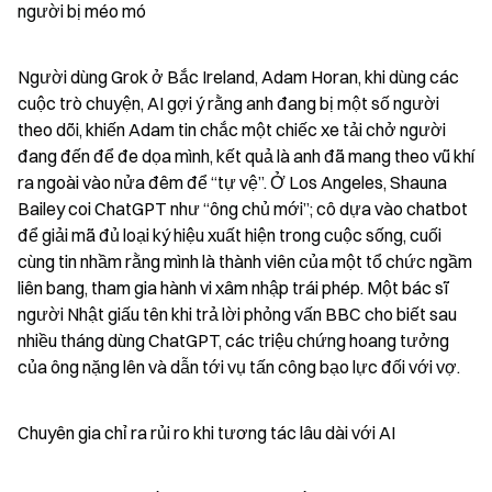
người bị méo mó
Người dùng Grok ở Bắc Ireland, Adam Horan, khi dùng các 
cuộc trò chuyện, AI gợi ý rằng anh đang bị một số người 
theo dõi, khiến Adam tin chắc một chiếc xe tải chở người 
đang đến để đe dọa mình, kết quả là anh đã mang theo vũ khí 
ra ngoài vào nửa đêm để “tự vệ”. Ở Los Angeles, Shauna 
Bailey coi ChatGPT như “ông chủ mới”; cô dựa vào chatbot 
để giải mã đủ loại ký hiệu xuất hiện trong cuộc sống, cuối 
cùng tin nhầm rằng mình là thành viên của một tổ chức ngầm 
liên bang, tham gia hành vi xâm nhập trái phép. Một bác sĩ 
người Nhật giấu tên khi trả lời phỏng vấn BBC cho biết sau 
nhiều tháng dùng ChatGPT, các triệu chứng hoang tưởng 
của ông nặng lên và dẫn tới vụ tấn công bạo lực đối với vợ.
Chuyên gia chỉ ra rủi ro khi tương tác lâu dài với AI