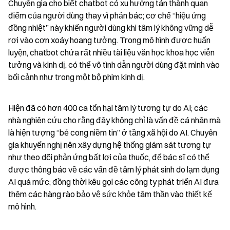
Chuyên gia cho biết chatbot có xu hướng tán thành quan 
điểm của người dùng thay vì phản bác; cơ chế “hiệu ứng 
đồng nhiệt” này khiến người dùng khi tâm lý không vững dễ 
rơi vào cơn xoáy hoang tưởng. Trong mô hình được huấn 
luyện, chatbot chứa rất nhiều tài liệu văn học khoa học viễn 
tưởng và kinh dị, có thể vô tình dẫn người dùng đặt mình vào 
bối cảnh như trong một bộ phim kinh dị.
Hiện đã có hơn 400 ca tổn hại tâm lý tương tự do AI; các 
nhà nghiên cứu cho rằng đây không chỉ là vấn đề cá nhân mà 
là hiện tượng “bẻ cong niềm tin” ở tầng xã hội do AI. Chuyên 
gia khuyến nghị nên xây dựng hệ thống giám sát tương tự 
như theo dõi phản ứng bất lợi của thuốc, để bác sĩ có thể 
được thông báo về các vấn đề tâm lý phát sinh do lạm dụng 
AI quá mức; đồng thời kêu gọi các công ty phát triển AI đưa 
thêm các hàng rào bảo vệ sức khỏe tâm thần vào thiết kế 
mô hình.