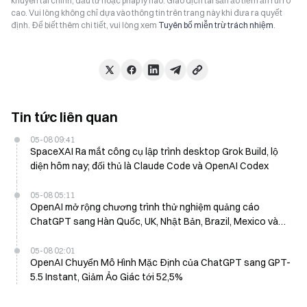
khuyên tài chính, đầu tư hoặc pháp lý nào. Giao dịch tài sản ảo tiềm ẩn rủi ro
cao. Vui lòng không chỉ dựa vào thông tin trên trang này khi đưa ra quyết
định. Để biết thêm chi tiết, vui lòng xem
Tuyên bố miễn trừ trách nhiệm
.
Tin tức liên quan
05-08 09:41
SpaceXAI Ra mắt công cụ lập trình desktop Grok Build, lộ
diện hôm nay; đối thủ là Claude Code và OpenAI Codex
05-08 05:11
OpenAI mở rộng chương trình thử nghiệm quảng cáo
ChatGPT sang Hàn Quốc, UK, Nhật Bản, Brazil, Mexico vào
ngày 7 tháng 5
05-08 02:01
OpenAI Chuyển Mô Hình Mặc Định của ChatGPT sang GPT-
5.5 Instant, Giảm Ảo Giác tới 52,5%