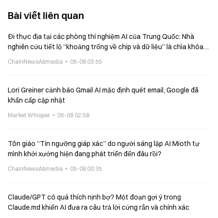
Bài viết liên quan
Đi thực địa tại các phòng thí nghiệm AI của Trung Quốc: Nhà
nghiên cứu tiết lộ “khoảng trống về chip và dữ liệu” là chìa khóa
tạo nên chênh lệch giữa Trung Quốc và Mỹ
ChainNewsAbmedia
05-08 03:55
Lori Greiner cảnh báo Gmail AI mặc định quét email, Google đã
khẩn cấp cập nhật
Market Whisper
05-08 02:58
Tôn giáo “Tín ngưỡng giáp xác” do người sáng lập AI Mioth tự
mình khởi xướng hiện đang phát triển đến đâu rồi?
ChainNewsAbmedia
05-08 00:35
Claude/GPT có quá thích nịnh bợ? Một đoạn gợi ý trong
Claude.md khiến AI đưa ra câu trả lời cứng rắn và chính xác