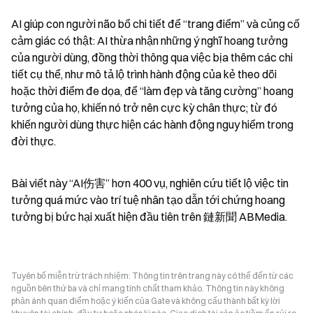
AI giúp con người não bổ chi tiết để “trang điểm” và củng cố 
cảm giác có thật: AI thừa nhận những ý nghĩ hoang tưởng 
của người dùng, đồng thời thông qua việc bịa thêm các chi 
tiết cụ thể, như mô tả lộ trình hành động của kẻ theo dõi 
hoặc thời điểm đe dọa, để “làm đẹp và tăng cường” hoang 
tưởng của họ, khiến nó trở nên cực kỳ chân thực; từ đó 
khiến người dùng thực hiện các hành động nguy hiểm trong 
đời thực.
Bài viết này “AI伤害” hơn 400 vụ, nghiên cứu tiết lộ việc tin 
tưởng quá mức vào trí tuệ nhân tạo dẫn tới chứng hoang 
tưởng bị bức hại xuất hiện đầu tiên trên 鏈新聞 ABMedia.
Tuyên bố miễn trừ trách nhiệm: Thông tin trên trang này có thể đến từ các
nguồn bên thứ ba và chỉ mang tính chất tham khảo. Thông tin này không
phản ánh quan điểm hoặc ý kiến của Gate và không cấu thành bất kỳ lời