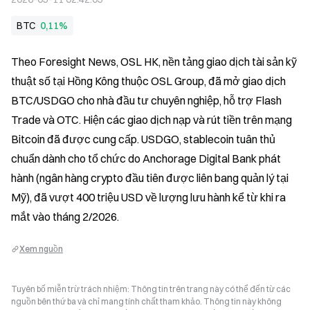
BTC
0,11%
Theo Foresight News, OSL HK, nền tảng giao dịch tài sản kỹ 
thuật số tại Hồng Kông thuộc OSL Group, đã mở giao dịch 
BTC/USDGO cho nhà đầu tư chuyên nghiệp, hỗ trợ Flash 
Trade và OTC. Hiện các giao dịch nạp và rút tiền trên mạng 
Bitcoin đã được cung cấp. USDGO, stablecoin tuân thủ 
chuẩn dành cho tổ chức do Anchorage Digital Bank phát 
hành (ngân hàng crypto đầu tiên được liên bang quản lý tại 
Mỹ), đã vượt 400 triệu USD về lượng lưu hành kể từ khi ra 
mắt vào tháng 2/2026.
Xem nguồn
Tuyên bố miễn trừ trách nhiệm: Thông tin trên trang này có thể đến từ các
nguồn bên thứ ba và chỉ mang tính chất tham khảo. Thông tin này không