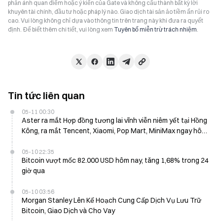
phản ánh quan điểm hoặc ý kiến của Gate và không cấu thành bất kỳ lời
khuyên tài chính, đầu tư hoặc pháp lý nào. Giao dịch tài sản ảo tiềm ẩn rủi ro
cao. Vui lòng không chỉ dựa vào thông tin trên trang này khi đưa ra quyết
định. Để biết thêm chi tiết, vui lòng xem
Tuyên bố miễn trừ trách nhiệm
.
Tin tức liên quan
05-11 00:30
Aster ra mắt Hợp đồng tương lai vĩnh viễn niêm yết tại Hồng
Kông, ra mắt Tencent, Xiaomi, Pop Mart, MiniMax ngay hôm
nay
05-10 22:35
Bitcoin vượt mốc 82.000 USD hôm nay, tăng 1,68% trong 24
giờ qua
05-10 03:56
Morgan Stanley Lên Kế Hoạch Cung Cấp Dịch Vụ Lưu Trữ
Bitcoin, Giao Dịch và Cho Vay