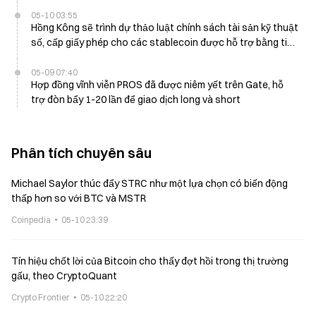
05-10 03:55
Hồng Kông sẽ trình dự thảo luật chính sách tài sản kỹ thuật
số, cấp giấy phép cho các stablecoin được hỗ trợ bằng tiền
pháp định đầu tiên vào tháng 3
05-09 07:40
Hợp đồng vĩnh viễn PROS đã được niêm yết trên Gate, hỗ
trợ đòn bẩy 1-20 lần để giao dịch long và short
Phân tích chuyên sâu
Michael Saylor thúc đẩy STRC như một lựa chọn có biến động
thấp hơn so với BTC và MSTR
Coinpedia
05-10 23:39
Tín hiệu chốt lời của Bitcoin cho thấy đợt hồi trong thị trường
gấu, theo CryptoQuant
Crypto Frontier
05-10 22:20