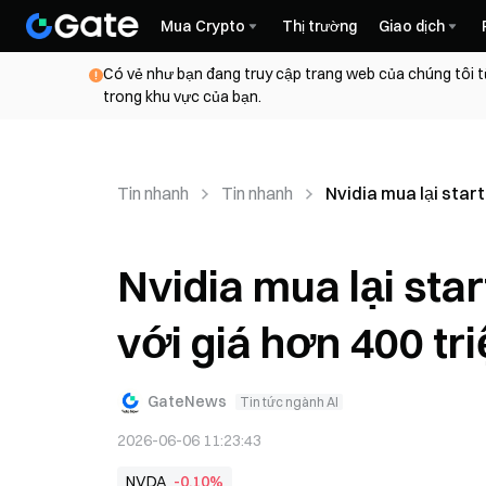
Mua Crypto
Thị trường
Giao dịch
Có vẻ như bạn đang truy cập trang web của chúng tôi t
trong khu vực của bạn.
Tin nhanh
Tin nhanh
Nvidia mua lại star
Nvidia mua lại sta
với giá hơn 400 tr
GateNews
Tin tức ngành AI
2026-06-06 11:23:43
NVDA
-0,10%