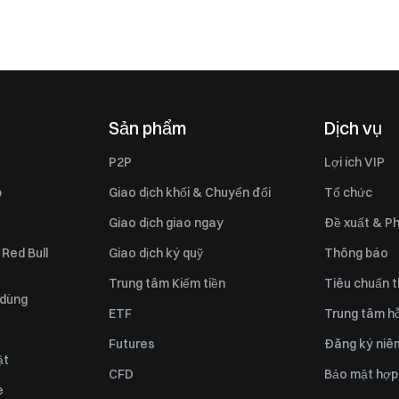
Sản phẩm
Dịch vụ
P2P
Lợi ích VIP
p
Giao dịch khối & Chuyển đổi
Tổ chức
Giao dịch giao ngay
Đề xuất & Ph
 Red Bull
Giao dịch ký quỹ
Thông báo
Trung tâm Kiếm tiền
Tiêu chuẩn t
 dùng
ETF
Trung tâm hỗ
Futures
Đăng ký niê
ật
CFD
Bảo mật hợp
e