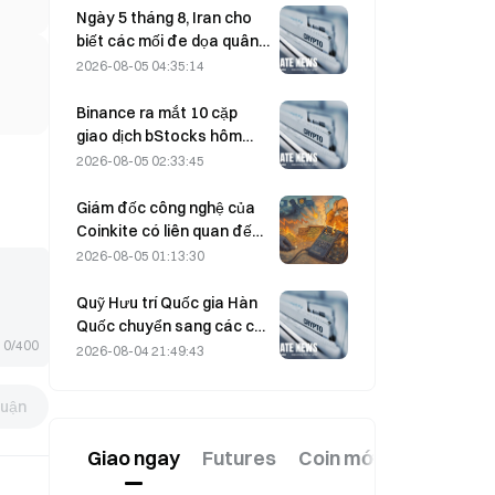
nào, và liệu báo cáo tài
Ngày 5 tháng 8, Iran cho
chính có thể xác thực luận
biết các mối đe dọa quân
điểm tăng trưởng này?
sự của Mỹ đã khiến thỏa
2026-08-05 04:35:14
thuận với Oman về eo biển
Hormuz bị trì hoãn.
Binance ra mắt 10 cặp
giao dịch bStocks hôm
nay lúc 20:00 (UTC+8),
2026-08-05 02:33:45
miễn 100% phí Maker.
Giám đốc công nghệ của
Coinkite có liên quan đến
sự cố khai thác lỗ hổng
2026-08-05 01:13:30
Coldcard, dẫn đến 4 đợt
tấn công gây thiệt hại 114
Quỹ Hưu trí Quốc gia Hàn
triệu USD
Quốc chuyển sang các cổ
0/400
phiếu phòng thủ vào ngày
2026-08-04 21:49:43
4/8 trong bối cảnh thị
trường biến động
luận
Giao ngay
Futures
Coin mới