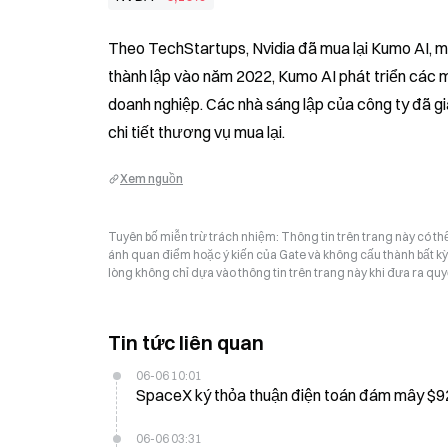
Theo TechStartups, Nvidia đã mua lại Kumo AI, m
thành lập vào năm 2022, Kumo AI phát triển các mô 
doanh nghiệp. Các nhà sáng lập của công ty đã gia
chi tiết thương vụ mua lại.
Xem nguồn
Tuyên bố miễn trừ trách nhiệm: Thông tin trên trang này có t
ánh quan điểm hoặc ý kiến của Gate và không cấu thành bất kỳ lờ
lòng không chỉ dựa vào thông tin trên trang này khi đưa ra quyế
Tin tức liên quan
06-06 10:01
06-06 03:31