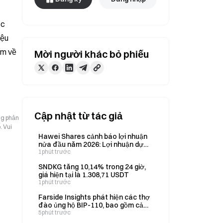
c 
ệu 
m về 
Mời người khác bỏ phiếu
Cập nhật từ tác giả
ng phản
. Vui
Hawei Shares cảnh báo lợi nhuận
nửa đầu năm 2026: Lợi nhuận dự
kiến giảm 80–90%, xuống còn 3,6–
1phút trước
7,4 triệu RMB
SNDKG tăng 10,14% trong 24 giờ,
giá hiện tại là 1.308,71 USDT
1phút trước
Farside Insights phát hiện các thợ
đào ủng hộ BIP-110, bao gồm cả
việc chuyển tiếp các giao dịch
5phút trước
spam không tiêu chuẩn ngoài