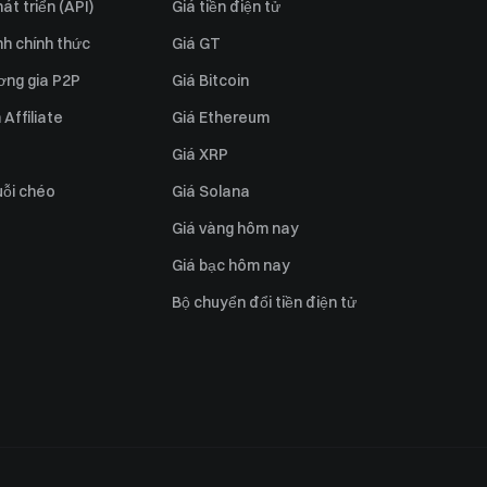
át triển (API)
Giá tiền điện tử
h chính thức
Giá GT
ơng gia P2P
Giá Bitcoin
Affiliate
Giá Ethereum
Giá XRP
uỗi chéo
Giá Solana
Giá vàng hôm nay
Giá bạc hôm nay
Bộ chuyển đổi tiền điện tử