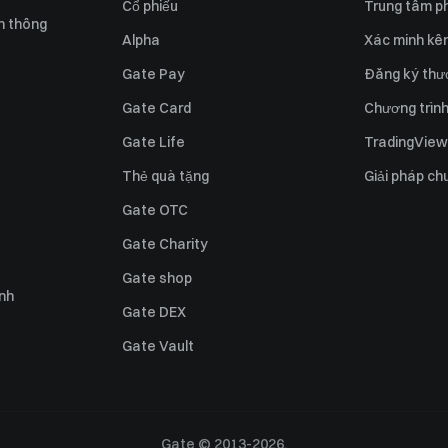
Cổ phiếu
Trung tâm ph
n thông
Alpha
Xác minh kên
Gate Pay
Đăng ký thư
Gate Card
Chương trình 
Gate Life
TradingView
Thẻ quà tặng
Giải pháp ch
Gate OTC
Gate Charity
Gate shop
ỉnh
Gate DEX
Gate Vault
Gate © 2013-2026.