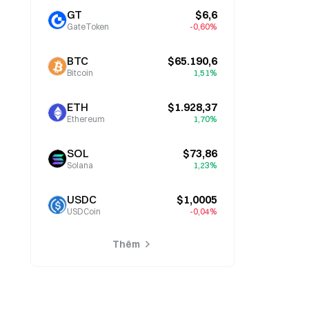
GT
$6,6
GateToken
-0,60%
BTC
$65.190,6
Bitcoin
1,51%
ETH
$1.928,37
Ethereum
1,70%
SOL
$73,86
Solana
1,23%
USDC
$1,0005
USDCoin
-0,04%
Thêm