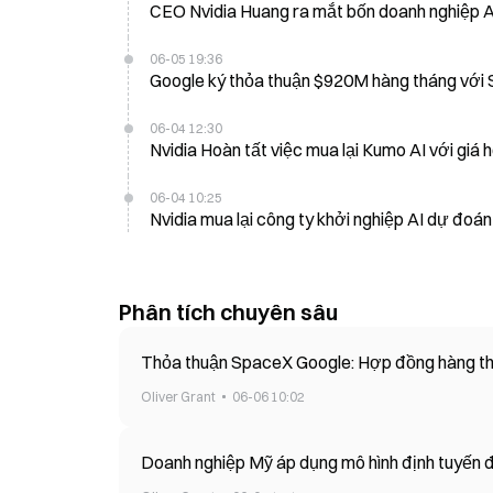
CEO Nvidia Huang ra mắt bốn doanh nghiệp A
06-05 19:36
Google ký thỏa thuận $9
06-04 12:30
Nvidia Hoàn tất việc mua lại Kumo AI với giá
06-04 10:25
Nvidia mua lại công ty khởi nghiệp AI dự đoá
Phân tích chuyên sâu
Oliver Grant
06-06 10:02
Doanh nghiệp Mỹ áp dụng mô hình định tuyến để