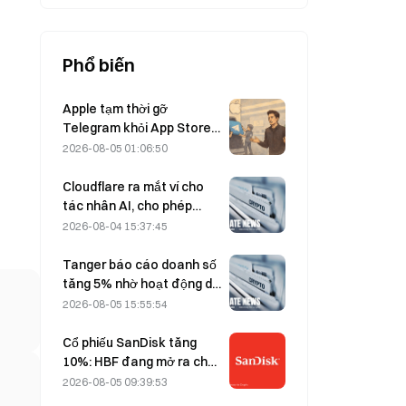
băng.
Phổ biến
Apple tạm thời gỡ
Telegram khỏi App Store
vì CSAM; Durov bác bỏ cáo
2026-08-05 01:06:50
buộc và cho biết ứng dụng
đã hứng chịu “một cuộc
Cloudflare ra mắt ví cho
tấn công an ninh”.
tác nhân AI, cho phép
thanh toán API tự chủ vào
2026-08-04 15:37:45
ngày 4 tháng 8
Tanger báo cáo doanh số
tăng 5% nhờ hoạt động du
lịch mùa World Cup trong
2026-08-05 15:55:54
tháng 6–7.
Cổ phiếu SanDisk tăng
10%: HBF đang mở ra chu
kỳ tăng trưởng mới cho
2026-08-05 09:39:53
lĩnh vực lưu trữ AI như thế