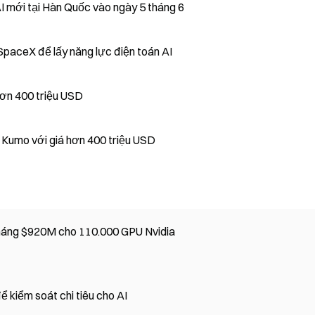
I mới tại Hàn Quốc vào ngày 5 tháng 6
20M hàng tháng với SpaceX để lấy năng lực điện toán AI
 hơn 400 triệu USD
n Kumo với giá hơn 400 triệu USD
Thỏa thuận SpaceX Google: Hợp đồng hàng tháng $920M cho 110.000 GPU Nvidia
 kiểm soát chi tiêu cho AI