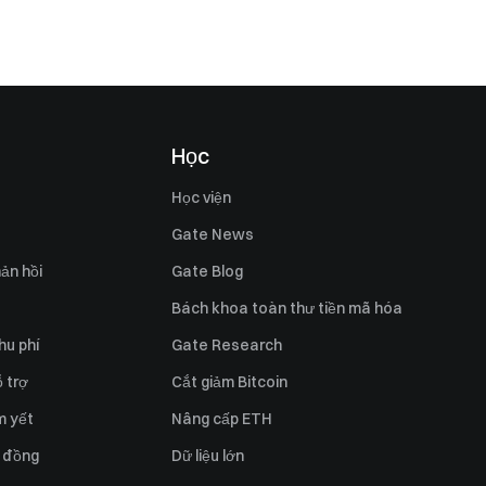
Học
Học viện
Gate News
ản hồi
Gate Blog
Bách khoa toàn thư tiền mã hóa
hu phí
Gate Research
 trợ
Cắt giảm Bitcoin
m yết
Nâng cấp ETH
 đồng
Dữ liệu lớn