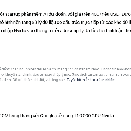
ột startup phần mềm AI dự đoán, với giá trên 400 triệu USD. Đượ
hình nền tảng xử lý dữ liệu có cấu trúc trực tiếp từ các kho dữ li
 nhập Nvidia vào tháng trước, dù công ty đã từ chối bình luận thê
hể đến từ các nguồn bên thứ ba và chỉ mang tính chất tham khảo. Thông tin này khô
i khuyên tài chính, đầu tư hoặc pháp lý nào. Giao dịch tài sản ảo tiềm ẩn rủi ro cao
t định. Để biết thêm chi tiết, vui lòng xem
Tuyên bố miễn trừ trách nhiệm
.
SpaceX ký thỏa thuận điện toán đám mây $920M hàng tháng với Google, sử dụng 110.000 GPU Nvidia