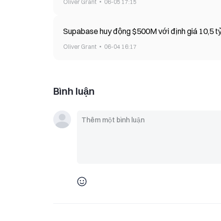
Oliver Grant
06-05 17:15
Supabase huy động $500M với 
Oliver Grant
06-04 16:17
Bình luận