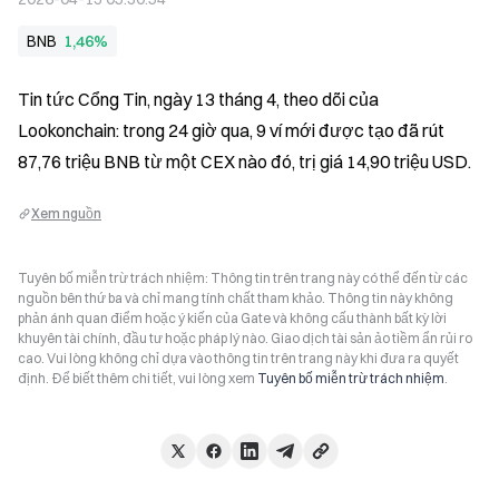
BNB
1,46%
Tin tức Cổng Tin, ngày 13 tháng 4, theo dõi của 
Lookonchain: trong 24 giờ qua, 9 ví mới được tạo đã rút 
87,76 triệu BNB từ một CEX nào đó, trị giá 14,90 triệu USD.
Xem nguồn
Tuyên bố miễn trừ trách nhiệm: Thông tin trên trang này có thể đến từ các
nguồn bên thứ ba và chỉ mang tính chất tham khảo. Thông tin này không
phản ánh quan điểm hoặc ý kiến của Gate và không cấu thành bất kỳ lời
khuyên tài chính, đầu tư hoặc pháp lý nào. Giao dịch tài sản ảo tiềm ẩn rủi ro
cao. Vui lòng không chỉ dựa vào thông tin trên trang này khi đưa ra quyết
định. Để biết thêm chi tiết, vui lòng xem
Tuyên bố miễn trừ trách nhiệm
.