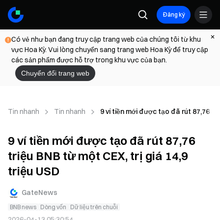
Đăng ký
Có vẻ như bạn đang truy cập trang web của chúng tôi từ khu
vực Hoa Kỳ. Vui lòng chuyển sang trang web Hoa Kỳ để truy cập
các sản phẩm được hỗ trợ trong khu vực của bạn.
Chuyển đổi trang web
Tin nhanh
Tin nhanh
9 ví tiền mới được tạo đã rút 87,76 tr
9 ví tiền mới được tạo đã rút 87,76
triệu BNB từ một CEX, trị giá 14,9
triệu USD
GateNews
BNB news
Dòng vốn
Dữ liệu trên chuỗi
2026-04-13 05:30:54