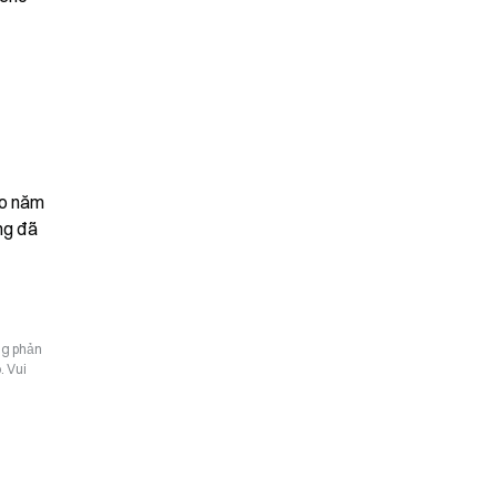
o năm 
g đã 
ng phản
. Vui