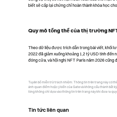
biết sẽ cấp lại chứng chỉ hoàn thành khóa học ch
Quy mô tổng thể của thị trường NF
Theo dữ liệu được trích dẫn trong bài viết, khối
2022 đã giảm xuống khoảng 1,2 tỷ USD tính đến 
đóng cửa, và hội nghị NFT Paris năm 2026 cũng đ
Tuyên bố miễn trừ trách nhiệm: Thông tin trên trang này có t
ánh quan điểm hoặc ý kiến của Gate và không cấu thành bất kỳ lờ
lòng không chỉ dựa vào thông tin trên trang này khi đưa ra quyế
Tin tức liên quan