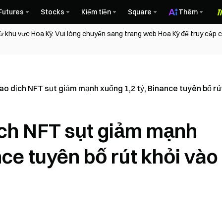
Futures
Stocks
Kiếm tiền
Square
Thêm
ừ khu vực Hoa Kỳ. Vui lòng chuyển sang trang web Hoa Kỳ để truy cập
ao dịch NFT sụt giảm mạnh xuống 1,2 tỷ, Binance tuyên bố rú
ịch NFT sụt giảm mạnh
nce tuyên bố rút khỏi vào