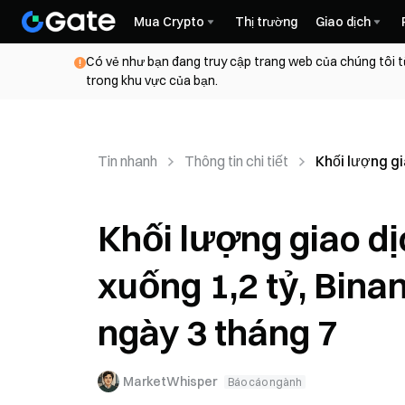
Mua Crypto
Thị trường
Giao dịch
Có vẻ như bạn đang truy cập trang web của chúng tôi t
trong khu vực của bạn.
Tin nhanh
Thông tin chi tiết
Khối lượng gi
Khối lượng giao d
xuống 1,2 tỷ, Bina
ngày 3 tháng 7
MarketWhisper
Báo cáo ngành