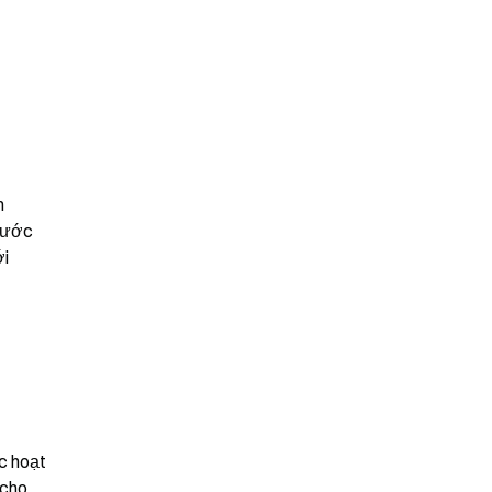
 
rước 
i 
 hoạt 
cho 