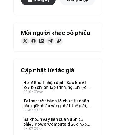
Mời người khác bỏ phiếu
Cập nhật từ tác giả
NotAShelf nhận định: Sau khi AI
loại bỏ chi phí lập trình, nguồn lực
khan hiếm duy nhất là “gu thẩm
08-07 03:52
mỹ”
Tether trở thành tổ chức tư nhân
nắm giữ nhiều vàng nhất thế giới,
với tổng lượng vàng nắm giữ trong
08-07 03:47
quý 2 tăng lên 146 tấn
Ba khoản vay liên quan đến cổ
phiếu PowerCompute được hợp
nhất thành một khoản vay trả gốc
08-07 03:44
một lần, với lãi suất 2% và được