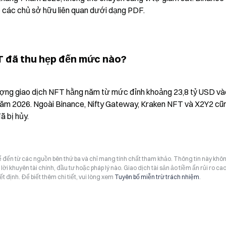
o các chủ sở hữu liên quan dưới dạng PDF.
T đã thu hẹp đến mức nào?
 lượng giao dịch NFT hằng năm từ mức đỉnh khoảng 23,8 tỷ USD và
năm 2026. Ngoài Binance, Nifty Gateway, Kraken NFT và X2Y2 cũn
ã bị hủy.
hể đến từ các nguồn bên thứ ba và chỉ mang tính chất tham khảo. Thông tin này khô
i khuyên tài chính, đầu tư hoặc pháp lý nào. Giao dịch tài sản ảo tiềm ẩn rủi ro cao
t định. Để biết thêm chi tiết, vui lòng xem
Tuyên bố miễn trừ trách nhiệm
.