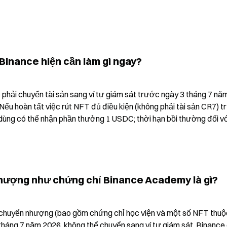
inance hiện cần làm gì ngay?
ải chuyển tài sản sang ví tự giám sát trước ngày 3 tháng 7 năm
Nếu hoàn tất việc rút NFT đủ điều kiện (không phải tài sản CR7) t
dùng có thể nhận phần thưởng 1 USDC; thời hạn bồi thường đối vớ
hượng như chứng chỉ Binance Academy là gì?
chuyển nhượng (bao gồm chứng chỉ học viện và một số NFT thuộc
 tháng 7 năm 2026, không thể chuyển sang ví tự giám sát. Binance 