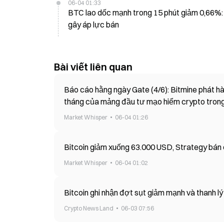
06-04 01:33
BTC lao dốc mạnh trong 15 phút giảm 0,66%: 
gây áp lực bán
Bài viết liên quan
Báo cáo hằng ngày Gate (4/6): Bitmine phát hà
tháng của mảng đầu tư mạo hiểm crypto trong
Market Whisper
06-04 01:26
Bitcoin giảm xuống 63.000 USD, Strategy bán 
Market Whisper
06-04 01:02
Bitcoin ghi nhận đợt sụt giảm mạnh và thanh l
Crypto News Land
06-03 07:56