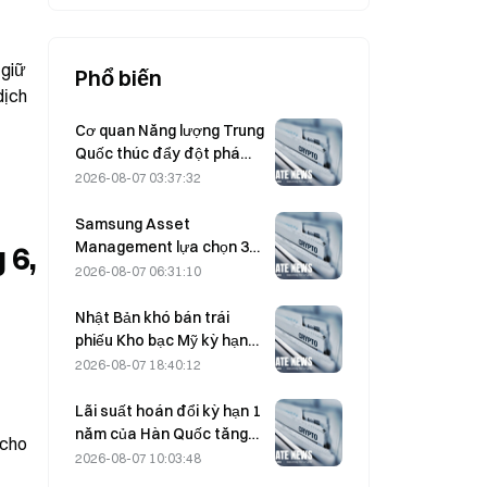
bảo đảm bằng 307 BTC.
giữ 
Phổ biến
ịch 
Cơ quan Năng lượng Trung
Quốc thúc đẩy đột phá
trong chất bán dẫn công
2026-08-07 03:37:32
suất và thiết bị UHV
Samsung Asset
Management lựa chọn 3
6, 
đối tác đầu tư mạo hiểm
2026-08-07 06:31:10
để phân bổ quỹ trị giá 90Bỷ
KRW
Nhật Bản khó bán trái
phiếu Kho bạc Mỹ kỳ hạn
trung hạn để can thiệp; tác
2026-08-07 18:40:12
động đến lợi suất dài hạn
sẽ hạn chế.
Lãi suất hoán đổi kỳ hạn 1
năm của Hàn Quốc tăng
cho 
2,00 điểm cơ bản, lên
2026-08-07 10:03:48
3,4325% vào ngày 7 tháng