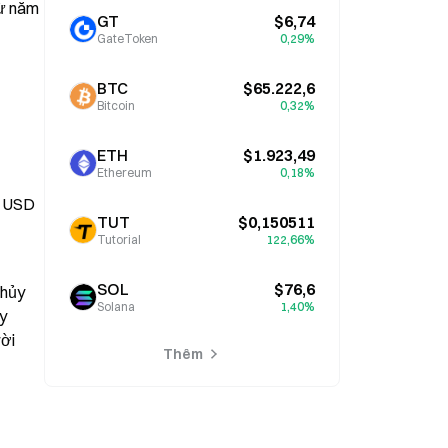
ừ năm 
GT
$6,74
GateToken
0,29%
BTC
$65.222,6
Bitcoin
0,32%
ETH
$1.923,49
Ethereum
0,18%
u USD 
TUT
$0,150511
Tutorial
122,66%
SOL
$76,6
hủy 
Solana
1,40%
y 
ời 
Thêm