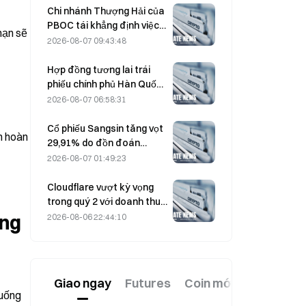
8.
Chi nhánh Thượng Hải của
PBOC tái khẳng định việc
ạn sẽ 
trấn áp tiền mã hóa tại hội
2026-08-07 09:43:48
nghị công tác ngày 4
tháng 8
Hợp đồng tương lai trái
phiếu chính phủ Hàn Quốc
kỳ hạn 3 năm và 10 năm
2026-08-07 06:58:31
giảm vào ngày 7 tháng 8
trước phiên đấu giá vào
Cổ phiếu Sangsin tăng vọt
 hoàn 
tuần tới.
29,91% do đồn đoán
Sangsin Securities sẽ mua
2026-08-07 01:49:23
lại Ngân hàng SH
Nonghyup
Cloudflare vượt kỳ vọng
trong quý 2 với doanh thu
696,1 triệu USD, tăng 36%
ng 
2026-08-06 22:44:10
so với cùng kỳ năm trước;
cổ phiếu tăng vọt 17% sau
giờ giao dịch
Giao ngay
Futures
Coin mới
uống 