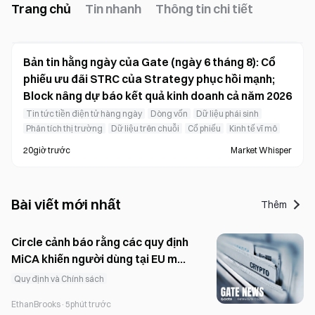
Trang chủ
Tin nhanh
Thông tin chi tiết
Bản tin hằng ngày của Gate (ngày 6 tháng 8): Cổ
phiếu ưu đãi STRC của Strategy phục hồi mạnh;
Block nâng dự báo kết quả kinh doanh cả năm 2026
Tin tức tiền điện tử hàng ngày
Dòng vốn
Dữ liệu phái sinh
Phân tích thị trường
Dữ liệu trên chuỗi
Cổ phiếu
Kinh tế vĩ mô
20giờ trước
Market Whisper
Bài viết mới nhất
Thêm
Circle cảnh báo rằng các quy định
MiCA khiến người dùng tại EU mất
quyền tiếp cận các stablecoin lớn.
Quy định và Chính sách
EthanBrooks
·
5phút trước