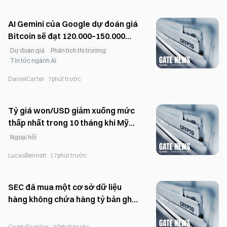
AI Gemini của Google dự đoán giá
Bitcoin sẽ đạt 120.000–150.000
USD vào cuối năm 2026
Dự đoán giá
Phân tích thị trường
Tin tức ngành AI
DanielCarter
·
7phút trước
Tỷ giá won/USD giảm xuống mức
thấp nhất trong 10 tháng khi Mỹ
ủng hộ việc duy trì ổn định các
Ngoại hối
đồng tiền châu Á
LucasBennett
·
17phút trước
SEC đã mua một cơ sở dữ liệu
hàng không chứa hàng tỷ bản ghi
mà không cần lệnh khám xét.
CryptoFrontier
·
20phút trước