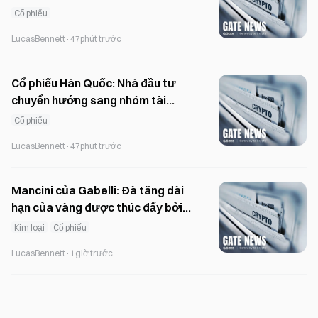
sau một năm sụt giảm
Cổ phiếu
LucasBennett
·
47phút trước
Cổ phiếu Hàn Quốc: Nhà đầu tư
chuyển hướng sang nhóm tài
chính và mỹ phẩm trong bối cảnh
Cổ phiếu
biến động
LucasBennett
·
47phút trước
Mancini của Gabelli: Đà tăng dài
hạn của vàng được thúc đẩy bởi
nợ và quá trình phi đô la hóa
Kim loại
Cổ phiếu
LucasBennett
·
1giờ trước