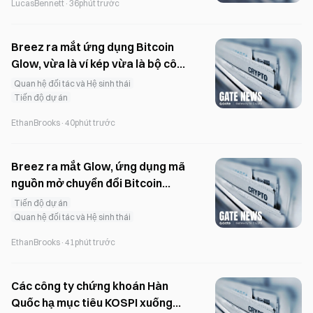
LucasBennett
·
36phút trước
Breez ra mắt ứng dụng Bitcoin
Glow, vừa là ví kép vừa là bộ công
cụ dành cho nhà phát triển
Quan hệ đối tác và Hệ sinh thái
Tiến độ dự án
EthanBrooks
·
40phút trước
Breez ra mắt Glow, ứng dụng mã
nguồn mở chuyển đổi Bitcoin
thành stablecoin với tích hợp
Tiến độ dự án
Lightning
Quan hệ đối tác và Hệ sinh thái
EthanBrooks
·
41phút trước
Các công ty chứng khoán Hàn
Quốc hạ mục tiêu KOSPI xuống