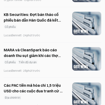
KB Securities: Đợt bán tháo cổ
phiếu bán dẫn Hàn Quốc đã kết
thúc, KOSPI đang bị định giá thấp
Cổ phiếu
LucasBennett
·
24phút trước
MARA và CleanSpark báo cáo
doanh thu sụt giảm khi các thợ
đào Bitcoin chuyển hướng sang
Cổ phiếu
Tiến độ dự án
AI
LucasBennett
·
28phút trước
Các PAC tiền mã hóa chi 1,5 triệu
USD cho các cuộc đua tranh cử ở
Florida, Alaska và Wyoming sau
Địa chính trị
thất bại tại Michigan