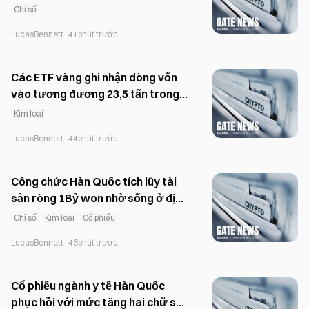
dưới 10.000 điểm, trong khi các
Chỉ số
ngân hàng toàn cầu vẫn giữ dự
LucasBennett
·
41phút trước
báo trên 12.000 điểm.
Các ETF vàng ghi nhận dòng vốn
vào tương đương 23,5 tấn trong
tháng 7, đảo ngược xu hướng
Kim loại
dòng vốn ra kéo dài hai tháng.
LucasBennett
·
44phút trước
Công chức Hàn Quốc tích lũy tài
sản ròng 1Bỷ won nhờ sống ở địa
phương
Chỉ số
Kim loại
Cổ phiếu
LucasBennett
·
46phút trước
Cổ phiếu ngành y tế Hàn Quốc
phục hồi với mức tăng hai chữ số