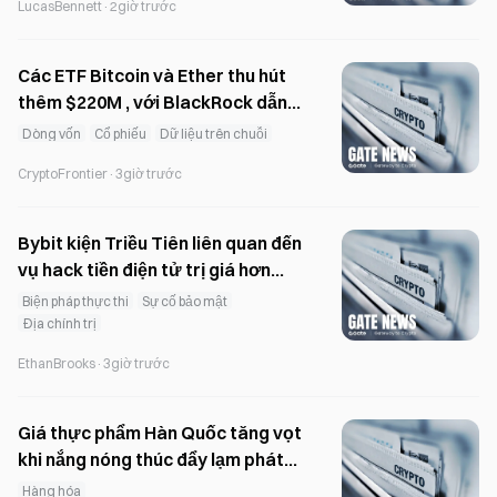
LucasBennett
·
2giờ trước
Các ETF Bitcoin và Ether thu hút
thêm $220M , với BlackRock dẫn
đầu dòng tiền vào hôm thứ Năm
Dòng vốn
Cổ phiếu
Dữ liệu trên chuỗi
CryptoFrontier
·
3giờ trước
Bybit kiện Triều Tiên liên quan đến
vụ hack tiền điện tử trị giá hơn
1.5Bỷ USD
Biện pháp thực thi
Sự cố bảo mật
Địa chính trị
EthanBrooks
·
3giờ trước
Giá thực phẩm Hàn Quốc tăng vọt
khi nắng nóng thúc đẩy lạm phát
nông nghiệp
Hàng hóa