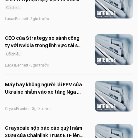
khống cổ phiếu
Cổ phiếu
LucasBennett
·
3giờ trước
CEO của Strategy so sánh công
ty với Nvidia trong lĩnh vực tài sản
kỹ thuật số
Cổ phiếu
LucasBennett
·
3giờ trước
Máy bay không người lái FPV của
Ukraine nhắm vào xe tăng Nga ở
miền Đông Ukraine
CryptoFrontier
·
3giờ trước
Grayscale nộp báo cáo quý I năm
2026 của Chainlink Trust ETF lên