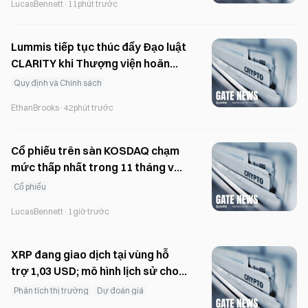
LucasBennett
·
11phút trước
Lummis tiếp tục thúc đẩy Đạo luật
CLARITY khi Thượng viện hoãn
cuộc bỏ phiếu đến tháng 9
Quy định và Chính sách
EthanBrooks
·
42phút trước
Cổ phiếu trên sàn KOSDAQ chạm
mức thấp nhất trong 11 tháng về
khối lượng giao dịch vào tháng 7
Cổ phiếu
khi dòng vốn chuyển sang các
LucasBennett
·
1giờ trước
ETF.
XRP đang giao dịch tại vùng hỗ
trợ 1,03 USD; mô hình lịch sử cho
thấy tiềm năng phục hồi.
Phân tích thị trường
Dự đoán giá