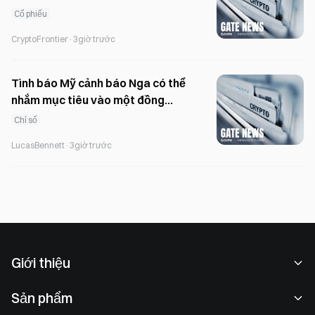
SEC
Cổ phiếu
CryptoFrontier
·
3giờ trước
Tình báo Mỹ cảnh báo Nga có thể
nhắm mục tiêu vào một đồng
minh NATO trong khoảng thời
Chỉ số
gian từ mùa thu đến năm 2029.
LucasBennett
·
3giờ trước
Giới thiệu
Về chúng tôi
Sản phẩm
Cơ hội nghề nghiệp