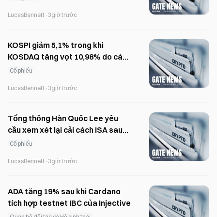
LucasBennett
·
3giờ trước
KOSPI giảm 5,1% trong khi
KOSDAQ tăng vọt 10,98% do các
chính sách thương mại của Trump
Cổ phiếu
LucasBennett
·
3giờ trước
Tổng thống Hàn Quốc Lee yêu
cầu xem xét lại cải cách ISA sau
làn sóng phản đối dữ dội từ các
Cổ phiếu
nhà đầu tư
LucasBennett
·
3giờ trước
ADA tăng 19% sau khi Cardano
tích hợp testnet IBC của Injective
Quan hệ đối tác và Hệ sinh thái