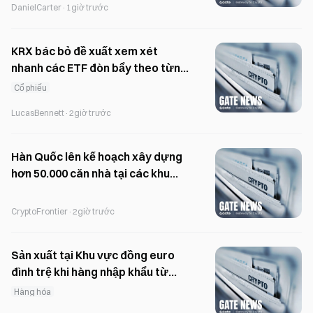
DanielCarter
·
1giờ trước
KRX bác bỏ đề xuất xem xét
nhanh các ETF đòn bẩy theo từng
cổ phiếu
Cổ phiếu
LucasBennett
·
2giờ trước
Hàn Quốc lên kế hoạch xây dựng
hơn 50.000 căn nhà tại các khu
vực vành đai xanh
CryptoFrontier
·
2giờ trước
Sản xuất tại Khu vực đồng euro
đình trệ khi hàng nhập khẩu từ
Trung Quốc giành thêm thị phần
Hàng hóa