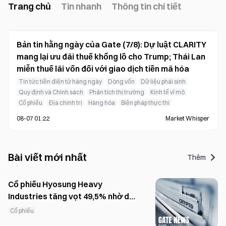
Trang chủ
Tin nhanh
Thông tin chi tiết
Bản tin hằng ngày của Gate (7/8): Dự luật CLARITY
mang lại ưu đãi thuế khổng lồ cho Trump; Thái Lan
miễn thuế lãi vốn đối với giao dịch tiền mã hóa
Tin tức tiền điện tử hàng ngày
Dòng vốn
Dữ liệu phái sinh
Quy định và Chính sách
Phân tích thị trường
Kinh tế vĩ mô
Cổ phiếu
Địa chính trị
Hàng hóa
Biện pháp thực thi
08-07 01:22
Market Whisper
Bài viết mới nhất
Thêm
Cổ phiếu Hyosung Heavy
Industries tăng vọt 49,5% nhờ dự
báo đơn hàng trị giá 12 nghìn tỷ
Cổ phiếu
KRW