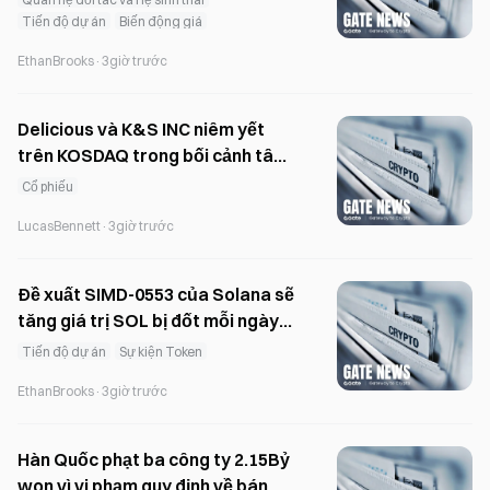
Tiến độ dự án
Biến động giá
EthanBrooks
·
3giờ trước
Delicious và K&S INC niêm yết
trên KOSDAQ trong bối cảnh tâm
lý nhà đầu tư đối với IPO trái chiều
Cổ phiếu
LucasBennett
·
3giờ trước
Đề xuất SIMD-0553 của Solana sẽ
tăng giá trị SOL bị đốt mỗi ngày
gấp 12 lần, lên khoảng 650k USD.
Tiến độ dự án
Sự kiện Token
EthanBrooks
·
3giờ trước
Hàn Quốc phạt ba công ty 2.15Bỷ
won vì vi phạm quy định về bán