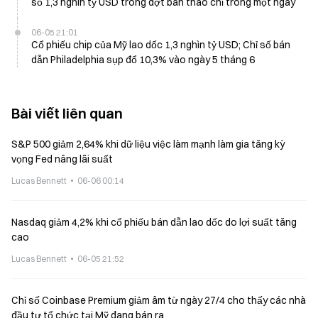
sổ 1,3 nghìn tỷ USD trong đợt bán tháo chỉ trong một ngày
06-05 21:01
Cổ phiếu chip của Mỹ lao dốc 1,3 nghìn tỷ USD; Chỉ số bán
dẫn Philadelphia sụp đổ 10,3% vào ngày 5 tháng 6
Bài viết liên quan
S&P 500 giảm 2,64% khi dữ liệu việc làm mạnh làm gia tăng kỳ
vọng Fed nâng lãi suất
Lucas Bennett
06-06 00:14
Nasdaq giảm 4,2% khi cổ phiếu bán dẫn lao dốc do lợi suất tăng
cao
Lucas Bennett
06-05 21:52
Chỉ số Coinbase Premium giảm âm từ ngày 27/4 cho thấy các nhà
đầu tư tổ chức tại Mỹ đang bán ra