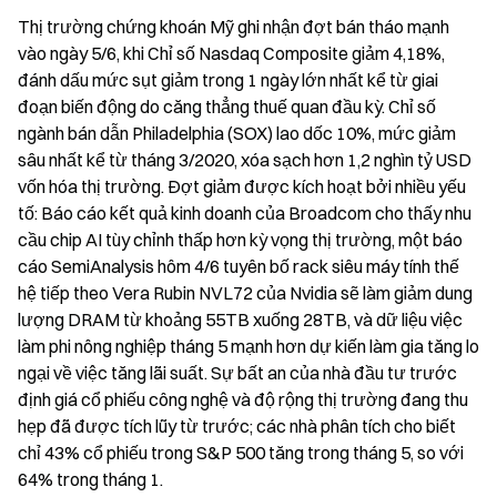
Thị trường chứng khoán Mỹ ghi nhận đợt bán tháo mạnh 
vào ngày 5/6, khi Chỉ số Nasdaq Composite giảm 4,18%, 
đánh dấu mức sụt giảm trong 1 ngày lớn nhất kể từ giai 
đoạn biến động do căng thẳng thuế quan đầu kỳ. Chỉ số 
ngành bán dẫn Philadelphia (SOX) lao dốc 10%, mức giảm 
sâu nhất kể từ tháng 3/2020, xóa sạch hơn 1,2 nghìn tỷ USD 
vốn hóa thị trường. Đợt giảm được kích hoạt bởi nhiều yếu 
tố: Báo cáo kết quả kinh doanh của Broadcom cho thấy nhu 
cầu chip AI tùy chỉnh thấp hơn kỳ vọng thị trường, một báo 
cáo SemiAnalysis hôm 4/6 tuyên bố rack siêu máy tính thế 
hệ tiếp theo Vera Rubin NVL72 của Nvidia sẽ làm giảm dung 
lượng DRAM từ khoảng 55TB xuống 28TB, và dữ liệu việc 
làm phi nông nghiệp tháng 5 mạnh hơn dự kiến làm gia tăng lo 
ngại về việc tăng lãi suất. Sự bất an của nhà đầu tư trước 
định giá cổ phiếu công nghệ và độ rộng thị trường đang thu 
hẹp đã được tích lũy từ trước; các nhà phân tích cho biết 
chỉ 43% cổ phiếu trong S&P 500 tăng trong tháng 5, so với 
64% trong tháng 1.