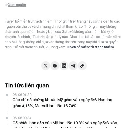
Xem nguồn
Tuyên bố miễn trừ trách nhiệm: Thông tin trên trang này có thể đến từ các
nguồn bên thứ ba và chỉ mang tính chất tham khảo. Thông tin này không
phản ánh quan điểm hoặc ý kiến của Gate và không cấu thành bất kỳ lời
khuyên tài chính, đầu tư hoặc pháp lý nào. Giao dịch tài sản ảo tiềm ẩn rủi ro
cao. Vui lòng không chỉ dựa vào thông tin trên trang này khi đưa ra quyết
định. Để biết thêm chi tiết, vui lòng xem
Tuyên bố miễn trừ trách nhiệm
.
Tin tức liên quan
06-06 01:30
Các chỉ số chứng khoán Mỹ giảm vào ngày 6/6, Nasdaq
giảm 4,18%, Marvell lao dốc 16,74%
06-06 00:34
Cổ phiếu bán dẫn của Mỹ lao dốc 10,3% vào ngày 5/6, xóa