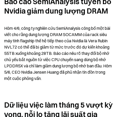
Báo cáo SemiAnalysis tuyên bố 
Nvidia giảm dung lượng DRAM
Hôm 4/6, công ty nghiên cứu SemiAnalysis công bố một bài 
viết cho rằng dung lượng DRAM SOCAMM của rack siêu 
máy tính flagship thế hệ tiếp theo của Nvidia là Vera Rubin 
NVL72 có thể đã bị giảm từ mức trước đó dự kiến khoảng 
55TB xuống khoảng 28TB. Báo cáo nêu rõ thay đổi bộ nhớ 
chủ yếu bắt nguồn từ việc CPU chuyển sang dùng bộ nhớ 
LPDDR5X và chỉ làm giảm dung lượng bộ nhớ ban đầu. Hôm 
5/6, CEO Nvidia Jensen Huang đã phủ nhận tin đồn trong 
một cuộc phỏng vấn.
Dữ liệu việc làm tháng 5 vượt kỳ 
vọng, nỗi lo tăng lãi suất gia 