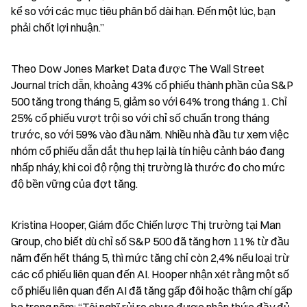
kể so với các mục tiêu phân bổ dài hạn. Đến một lúc, bạn 
phải chốt lợi nhuận.”
Theo Dow Jones Market Data được The Wall Street 
Journal trích dẫn, khoảng 43% cổ phiếu thành phần của S&P 
500 tăng trong tháng 5, giảm so với 64% trong tháng 1. Chỉ 
25% cổ phiếu vượt trội so với chỉ số chuẩn trong tháng 
trước, so với 59% vào đầu năm. Nhiều nhà đầu tư xem việc 
nhóm cổ phiếu dẫn dắt thu hẹp lại là tín hiệu cảnh báo đang 
nhấp nháy, khi coi độ rộng thị trường là thước đo cho mức 
độ bền vững của đợt tăng.
Kristina Hooper, Giám đốc Chiến lược Thị trường tại Man 
Group, cho biết dù chỉ số S&P 500 đã tăng hơn 11% từ đầu 
năm đến hết tháng 5, thì mức tăng chỉ còn 2,4% nếu loại trừ 
các cổ phiếu liên quan đến AI. Hooper nhận xét rằng một số 
cổ phiếu liên quan đến AI đã tăng gấp đôi hoặc thậm chí gấp 