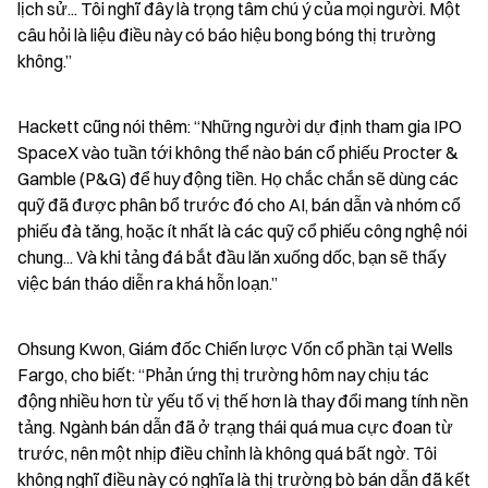
lịch sử... Tôi nghĩ đây là trọng tâm chú ý của mọi người. Một 
câu hỏi là liệu điều này có báo hiệu bong bóng thị trường 
không.”
Hackett cũng nói thêm: “Những người dự định tham gia IPO 
SpaceX vào tuần tới không thể nào bán cổ phiếu Procter & 
Gamble (P&G) để huy động tiền. Họ chắc chắn sẽ dùng các 
quỹ đã được phân bổ trước đó cho AI, bán dẫn và nhóm cổ 
phiếu đà tăng, hoặc ít nhất là các quỹ cổ phiếu công nghệ nói 
chung... Và khi tảng đá bắt đầu lăn xuống dốc, bạn sẽ thấy 
việc bán tháo diễn ra khá hỗn loạn.”
Ohsung Kwon, Giám đốc Chiến lược Vốn cổ phần tại Wells 
Fargo, cho biết: “Phản ứng thị trường hôm nay chịu tác 
động nhiều hơn từ yếu tố vị thế hơn là thay đổi mang tính nền 
tảng. Ngành bán dẫn đã ở trạng thái quá mua cực đoan từ 
trước, nên một nhịp điều chỉnh là không quá bất ngờ. Tôi 
không nghĩ điều này có nghĩa là thị trường bò bán dẫn đã kết 