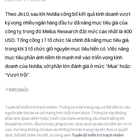
Theo Jin10, sau khi Nvidia công bố kết quả kinh doanh vượt 
kỳ vọng, nhiều ngân hàng đầu tư đã nâng mục tiêu giá của 
công ty, trong đó Melius Research đặt mức cao nhất là 400 
USD. Tổng cộng 17 tổ chức tài chính đã nâng mục tiêu giá, 
trong khi 3 tổ chức giữ nguyên mục tiêu hiện có. Việc nâng 
mục tiêu phản ánh niềm tin mạnh mẽ vào triển vọng kinh 
doanh của Nvidia, với phần lớn đánh giá ở mức “Mua” hoặc 
“Vượt trội”.
Xem nguồn
Tuyên bố miễn trừ trách nhiệm: Thông tin trên trang này có thể đến từ các
nguồn bên thứ ba và chỉ mang tính chất tham khảo. Thông tin này không
phản ánh quan điểm hoặc ý kiến của Gate và không cấu thành bất kỳ lời
khuyên tài chính, đầu tư hoặc pháp lý nào. Giao dịch tài sản ảo tiềm ẩn rủi ro
cao. Vui lòng không chỉ dựa vào thông tin trên trang này khi đưa ra quyết
định. Để biết thêm chi tiết, vui lòng xem
Tuyên bố miễn trừ trách nhiệm
.