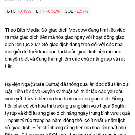
BTC
-0,49%
ETH
-0,51%
SOL
-1,57%
Theo Bits Media, Sở giao dịch Moscow đang tìm hiểu việc 
ra mắt giao dịch tiền mã hóa giao ngay với hoạt động giao 
dịch liên tục 24/7. Sở giao dịch đang trao đổi với các nhà 
môi giới để triển khai các tài khoản giao dịch tiền mã hóa 
chuyên biệt và đang thử nghiệm các chức năng nạp và rút 
tiền.
Hạ viện Nga (State Duma) đã thông qua lần đọc đầu tiên dự 
luật Tiền tệ số và Quyền kỹ thuật số, thiết lập các yêu cầu 
niêm yết đối với tiền mã hóa trên các sàn giao dịch. Đồng 
tiền phải có vốn hóa thị trường trung bình vượt quá 5 nghìn 
tỷ rúp và khối lượng giao dịch hằng ngày trung bình vượt quá 
1 nghìn tỷ rúp trong hai năm, đồng thời có ít nhất 5 năm lịch 
sử giao dịch. Hiện chỉ những đồng tiền mã hóa lớn nhất như 
Bitcoin, Ethereum và SOL mới đáp ứng các tiêu chuẩn này.