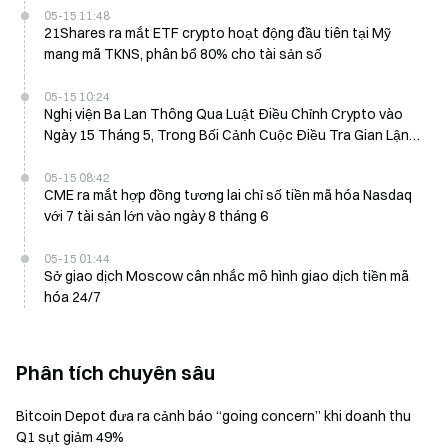
05-15 11:48
21Shares ra mắt ETF crypto hoạt động đầu tiên tại Mỹ
mang mã TKNS, phân bổ 80% cho tài sản số
05-15 10:24
Nghị viện Ba Lan Thông Qua Luật Điều Chỉnh Crypto vào
Ngày 15 Tháng 5, Trong Bối Cảnh Cuộc Điều Tra Gian Lận
Zondacrypto Liên Quan Tổn Thất 95,93 Triệu USD
05-15 08:42
CME ra mắt hợp đồng tương lai chỉ số tiền mã hóa Nasdaq
với 7 tài sản lớn vào ngày 8 tháng 6
05-15 01:44
Sở giao dịch Moscow cân nhắc mô hình giao dịch tiền mã
hóa 24/7
Phân tích chuyên sâu
Bitcoin Depot đưa ra cảnh báo “going concern” khi doanh thu
Q1 sụt giảm 49%