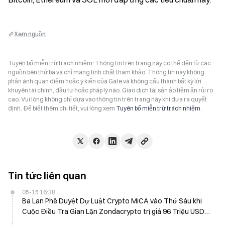
Xem nguồn
Tuyên bố miễn trừ trách nhiệm: Thông tin trên trang này có thể đến từ các
nguồn bên thứ ba và chỉ mang tính chất tham khảo. Thông tin này không
phản ánh quan điểm hoặc ý kiến của Gate và không cấu thành bất kỳ lời
khuyên tài chính, đầu tư hoặc pháp lý nào. Giao dịch tài sản ảo tiềm ẩn rủi ro
cao. Vui lòng không chỉ dựa vào thông tin trên trang này khi đưa ra quyết
định. Để biết thêm chi tiết, vui lòng xem
Tuyên bố miễn trừ trách nhiệm
.
Tin tức liên quan
05-15 16:38
Ba Lan Phê Duyệt Dự Luật Crypto MiCA vào Thứ Sáu khi
Cuộc Điều Tra Gian Lận Zondacrypto trị giá 96 Triệu USD
Mở Rộng