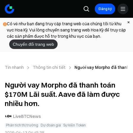
Đăng ký
Có vẻ như bạn đang truy cập trang web của chúng tôi từ khu
vực Hoa Kỳ. Vui lòng chuyển sang trang web Hoa Kỳ để truy cập
các sản phẩm được hỗ trợ trong khu vực của bạn.
Chuyển đổi trang web
Tin nhanh
Thông tin chi tiết
Người vay Morpho đã thanh to
Người vay Morpho đã thanh toán
$170M Lãi suất. Aave đã làm được
nhiều hơn.
LiveBTCNews
Phân tích thị trường
Dự đoán giá
Sự kiện Token
2026-04-13 04:45:38