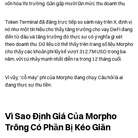
vốn hóa thị trường. Gần gấp mười lần mức thu doanh thu.
Token Terminal đã đăng trực tiếp so sánh này trên X, định vị 
nó như một tín hiệu cho thấy tăng trưởng cho vay DeFi đang 
đến từ đâu và tăng trưởng đó thực sự có ý nghĩa gì xét 
theo doanh thu. Dữ liệu có thể thấy trên trang số liệu Morpho 
cho thấy các khoản phí lũy kế vượt 312,7M USD trong ba 
năm, với cú nhảy mạnh nhất diễn ra trong 12 tháng cuối.
Vì vậy, “cỗ máy” phí của Morpho đang chạy. Câu hỏi là ai 
đang thực sự thu tiền.
Vì Sao Định Giá Của Morpho 
Trông Có Phần Bị Kéo Giãn