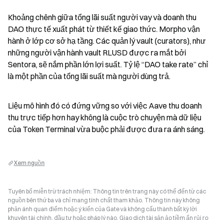
Khoảng chênh giữa tổng lãi suất người vay và doanh thu 
DAO thực tế xuất phát từ thiết kế giao thức. Morpho vận 
hành ở lớp cơ sở hạ tầng. Các quản lý vault (curators), như 
những người vận hành vault RLUSD được ra mắt bởi 
Sentora, sẽ nắm phần lớn lợi suất. Tỷ lệ “DAO take rate” chỉ 
là một phần của tổng lãi suất mà người dùng trả.
Liệu mô hình đó có đứng vững so với việc Aave thu doanh 
thu trực tiếp hơn hay không là cuộc trò chuyện mà dữ liệu 
của Token Terminal vừa buộc phải được đưa ra ánh sáng.
Xem nguồn
Tuyên bố miễn trừ trách nhiệm: Thông tin trên trang này có thể đến từ các
nguồn bên thứ ba và chỉ mang tính chất tham khảo. Thông tin này không
phản ánh quan điểm hoặc ý kiến của Gate và không cấu thành bất kỳ lời
khuyên tài chính, đầu tư hoặc pháp lý nào. Giao dịch tài sản ảo tiềm ẩn rủi ro