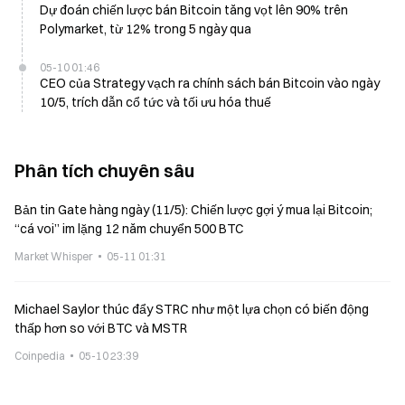
Dự đoán chiến lược bán Bitcoin tăng vọt lên 90% trên
Polymarket, từ 12% trong 5 ngày qua
05-10 01:46
CEO của Strategy vạch ra chính sách bán Bitcoin vào ngày
10/5, trích dẫn cổ tức và tối ưu hóa thuế
Phân tích chuyên sâu
Bản tin Gate hàng ngày (11/5): Chiến lược gợi ý mua lại Bitcoin;
“cá voi” im lặng 12 năm chuyển 500 BTC
Market Whisper
05-11 01:31
Michael Saylor thúc đẩy STRC như một lựa chọn có biến động
thấp hơn so với BTC và MSTR
Coinpedia
05-10 23:39