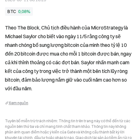
BTC
0,08%
Theo The Block, Chủ tịch điều hành của MicroStrategy là 
Michael Saylor cho biết vào ngày 11/5 rằng công ty sẽ 
nhanh chóng bổ sung lượng bitcoin của mình theo tỷ lệ 10 
đến 20 bitcoin được mua cho mỗi 1 bitcoin được bán, ngay 
cả khi thỉnh thoảng có các đợt bán. Saylor nhấn mạnh cam 
kết của công ty trong việc trở thành một bên tích lũy ròng 
bitcoin, đảm bảo lượng nắm giữ vào cuối năm cao hơn so 
với đầu năm.
Xem nguồn
Tuyên bố miễn trừ trách nhiệm: Thông tin trên trang này có thể đến từ các
nguồn bên thứ ba và chỉ mang tính chất tham khảo. Thông tin này không
phản ánh quan điểm hoặc ý kiến của Gate và không cấu thành bất kỳ lời
khuyên tài chính, đầu tư hoặc pháp lý nào. Giao dịch tài sản ảo tiềm ẩn rủi ro