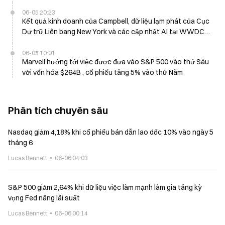
06-05 20:23
Kết quả kinh doanh của Campbell, dữ liệu lạm phát của Cục
Dự trữ Liên bang New York và các cập nhật AI tại WWDC
của Apple dự kiến vào thứ Hai
06-05 10:01
Marvell hướng tới việc được đưa vào S&P 500 vào thứ Sáu
với vốn hóa $264B , cổ phiếu tăng 5% vào thứ Năm
Phân tích chuyên sâu
Nasdaq giảm 4,18% khi cổ phiếu bán dẫn lao dốc 10% vào ngày 5
tháng 6
Lucas Bennett
06-06 04:03
S&P 500 giảm 2,64% khi dữ liệu việc làm mạnh làm gia tăng kỳ
vọng Fed nâng lãi suất
Lucas Bennett
06-06 00:14