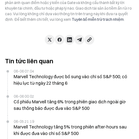
phản ánh quan điểm hoặc ý kiến của Gate và không cấu thành bất kỳ lời
khuyên tài chính, đầu tư hoặc pháp lý nào. Giao dịch tài sản ảo tiềm ẩn rủi ro
cao. Vui lòng không chỉ dựa vào thông tin trên trang này khi đưa ra quyết
định. Để biết thêm chi tiết, vui lòng xem
Tuyên bố miễn trừ trách nhiệm
.
Tin tức liên quan
06-06 07:04
Marvell Technology được bổ sung vào chỉ số S&P 500, có
hiệu lực từ ngày 22 tháng 6
06-06 00:02
Cổ phiếu Marvell tăng 6% trong phiên giao dịch ngoài giờ
sau thông báo được đưa vào S&P 500
06-05 21:19
Marvell Technology tăng 5% trong phiên after-hours sau
khi được đưa vào chỉ số S&P 500