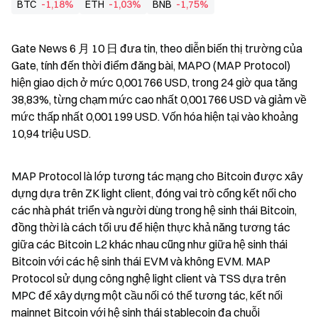
BTC
-1,18%
ETH
-1,03%
BNB
-1,75%
Gate News 6 月 10 日 đưa tin, theo diễn biến thị trường của 
Gate, tính đến thời điểm đăng bài, MAPO (MAP Protocol) 
hiện giao dịch ở mức 0,001766 USD, trong 24 giờ qua tăng 
38,83%, từng chạm mức cao nhất 0,001766 USD và giảm về 
mức thấp nhất 0,001199 USD. Vốn hóa hiện tại vào khoảng 
10,94 triệu USD.
MAP Protocol là lớp tương tác mạng cho Bitcoin được xây 
dựng dựa trên ZK light client, đóng vai trò cổng kết nối cho 
các nhà phát triển và người dùng trong hệ sinh thái Bitcoin, 
đồng thời là cách tối ưu để hiện thực khả năng tương tác 
giữa các Bitcoin L2 khác nhau cũng như giữa hệ sinh thái 
Bitcoin với các hệ sinh thái EVM và không EVM. MAP 
Protocol sử dụng công nghệ light client và TSS dựa trên 
MPC để xây dựng một cầu nối có thể tương tác, kết nối 
mainnet Bitcoin với hệ sinh thái stablecoin đa chuỗi 