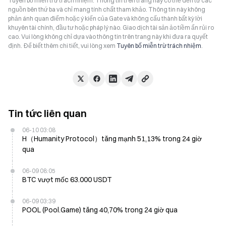
Tuyên bố miễn trừ trách nhiệm: Thông tin trên trang này có thể đến từ các
nguồn bên thứ ba và chỉ mang tính chất tham khảo. Thông tin này không
phản ánh quan điểm hoặc ý kiến của Gate và không cấu thành bất kỳ lời
khuyên tài chính, đầu tư hoặc pháp lý nào. Giao dịch tài sản ảo tiềm ẩn rủi ro
cao. Vui lòng không chỉ dựa vào thông tin trên trang này khi đưa ra quyết
định. Để biết thêm chi tiết, vui lòng xem
Tuyên bố miễn trừ trách nhiệm
.
Tin tức liên quan
06-10 03:08
H（Humanity Protocol）tăng mạnh 51,13% trong 24 giờ
qua
06-09 08:05
BTC vượt mốc 63.000 USDT
06-09 03:39
POOL (Pool.Game) tăng 40,70% trong 24 giờ qua