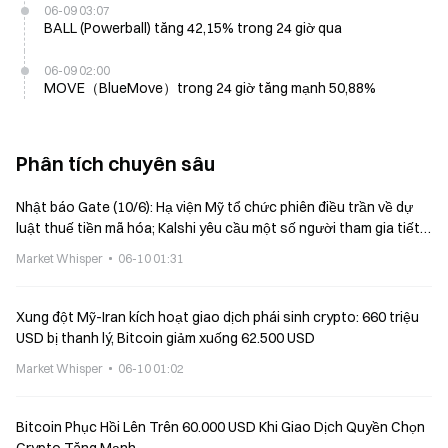
06-09 03:07
BALL (Powerball) tăng 42,15% trong 24 giờ qua
06-09 02:00
MOVE（BlueMove）trong 24 giờ tăng mạnh 50,88%
Phân tích chuyên sâu
Nhật báo Gate (10/6): Hạ viện Mỹ tổ chức phiên điều trần về dự
luật thuế tiền mã hóa; Kalshi yêu cầu một số người tham gia tiết
lộ thông tin người sử dụng lao động
Market Whisper
06-10 01:31
Xung đột Mỹ-Iran kích hoạt giao dịch phái sinh crypto: 660 triệu
USD bị thanh lý, Bitcoin giảm xuống 62.500 USD
Market Whisper
06-10 01:02
Bitcoin Phục Hồi Lên Trên 60.000 USD Khi Giao Dịch Quyền Chọn