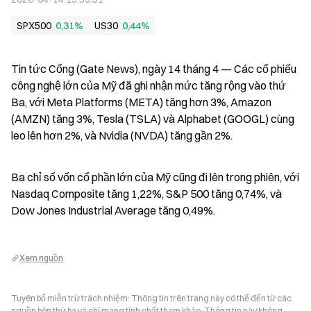
SPX500
0,31%
US30
0,44%
Tin tức Cổng (Gate News), ngày 14 tháng 4 — Các cổ phiếu 
công nghệ lớn của Mỹ đã ghi nhận mức tăng rộng vào thứ 
Ba, với Meta Platforms (META) tăng hơn 3%, Amazon 
(AMZN) tăng 3%, Tesla (TSLA) và Alphabet (GOOGL) cùng 
leo lên hơn 2%, và Nvidia (NVDA) tăng gần 2%.
Ba chỉ số vốn cổ phần lớn của Mỹ cũng đi lên trong phiên, với 
Nasdaq Composite tăng 1,22%, S&P 500 tăng 0,74%, và 
Dow Jones Industrial Average tăng 0,49%.
Xem nguồn
Tuyên bố miễn trừ trách nhiệm: Thông tin trên trang này có thể đến từ các
nguồn bên thứ ba và chỉ mang tính chất tham khảo. Thông tin này không