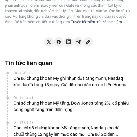
phản ánh quan điểm hoặc ý kiến của Gate và không cấu thành bất kỳ lời
khuyên tài chính, đầu tư hoặc pháp lý nào. Giao dịch tài sản ảo tiềm ẩn rủi ro
cao. Vui lòng không chỉ dựa vào thông tin trên trang này khi đưa ra quyết
định. Để biết thêm chi tiết, vui lòng xem
Tuyên bố miễn trừ trách nhiệm
.
Tin tức liên quan
04-18 02:32
Chỉ số chứng khoán Mỹ ghi nhận đợt tăng mạnh, Nasdaq
kéo dài đà tăng 13 ngày; Giá dầu lao dốc do eo biển Hormuz
nối lại hoạt động
04-17 14:41
Chỉ số chứng khoán Mỹ tăng, Dow Jones tăng 2%, cổ phiếu
công nghệ tăng trên diện rộng
04-17 01:53
Các chỉ số chứng khoán Mỹ tăng mạnh, Nasdaq kéo dài
chuỗi thắng 12 ngày lên mức cao mới; Chỉ số Golden