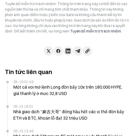
Tuyên bố miễn trừ trách nhiệm: Thông tin trên trang này có thể đến từ các
nguồn bên thứ ba và chỉ mang tính chất tham khảo. Thông tin này không
phản ánh quan điểm hoặc ý kiến của Gate và không cấu thành bất kỳ lời
khuyên tài chính, đầu tư hoặc pháp lý nào. Giao dịch tài sản ảo tiềm ẩn rủi ro
cao. Vui lòng không chỉ dựa vào thông tin trên trang này khi đưa ra quyết
định. Để biết thêm chi tiết, vui lòng xem
Tuyên bố miễn trừ trách nhiệm
.
Tin tức liên quan
05-16 01:49
Một cá voi mở lệnh Long đòn bẩy 10x trên 180.000 HYPE,
giá thanh lý ở mức 32,8 USD
05-15 16:01
Nhà giao dịch “麻吉大哥” đóng hầu hết các vị thế đòn bẩy
ETH và BTC, khoản lỗ đạt 32 triệu USD
05-15 13:46