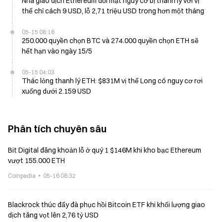
Nhà giao dịch Ethereum đối mặt nguy cơ bị thanh lý với vị
thế chỉ cách 9 USD, lỗ 2,71 triệu USD trong hơn một tháng
05-15 08:16
250.000 quyền chọn BTC và 274.000 quyền chọn ETH sẽ
hết hạn vào ngày 15/5
05-15 04:03
Thác lỏng thanh lý ETH: $831M vị thế Long có nguy cơ rơi
xuống dưới 2.159 USD
Phân tích chuyên sâu
Bit Digital đăng khoản lỗ ở quý 1 $146M khi kho bạc Ethereum
vượt 155.000 ETH
Coinpedia
05-16 08:32
Blackrock thúc đẩy đà phục hồi Bitcoin ETF khi khối lượng giao
dịch tăng vọt lên 2,76 tỷ USD