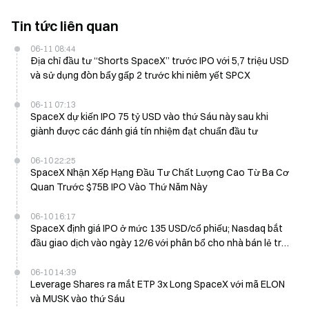
Tin tức liên quan
06-11 08:44
Địa chỉ đầu tư “Shorts SpaceX” trước IPO với 5,7 triệu USD
và sử dụng đòn bẩy gấp 2 trước khi niêm yết SPCX
06-11 07:13
SpaceX dự kiến IPO 75 tỷ USD vào thứ Sáu này sau khi
giành được các đánh giá tín nhiệm đạt chuẩn đầu tư
06-10 22:25
SpaceX Nhận Xếp Hạng Đầu Tư Chất Lượng Cao Từ Ba Cơ
Quan Trước $75B IPO Vào Thứ Năm Này
06-10 16:17
SpaceX định giá IPO ở mức 135 USD/cổ phiếu; Nasdaq bắt
đầu giao dịch vào ngày 12/6 với phân bổ cho nhà bán lẻ trên
5 công ty môi giới
06-10 14:39
Leverage Shares ra mắt ETP 3x Long SpaceX với mã ELON
và MUSK vào thứ Sáu