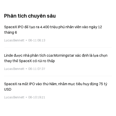
Phân tích chuyên sâu
SpaceX IPO để tạo ra 4.400 triệu phú nhân viên vào ngày 12
tháng 6
Lucas Bennett
06-11 08:13
Linde được nhà phân tích của Morningstar xác định là lựa chọn
thay thế SpaceX có rủi ro thấp
Lucas Bennett
06-11 07:37
SpaceX ra mắt IPO vào thứ Năm, nhắm mục tiêu huy động 75 tỷ
USD
Lucas Bennett
06-10 19:21