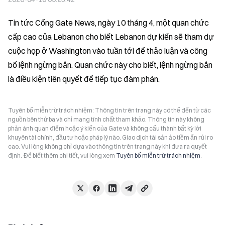
Tin tức Cổng Gate News, ngày 10 tháng 4, một quan chức 
cấp cao của Lebanon cho biết Lebanon dự kiến sẽ tham dự 
cuộc họp ở Washington vào tuần tới để thảo luận và công 
bố lệnh ngừng bắn. Quan chức này cho biết, lệnh ngừng bắn 
là điều kiện tiên quyết để tiếp tục đàm phán.
Tuyên bố miễn trừ trách nhiệm: Thông tin trên trang này có thể đến từ các
nguồn bên thứ ba và chỉ mang tính chất tham khảo. Thông tin này không
phản ánh quan điểm hoặc ý kiến của Gate và không cấu thành bất kỳ lời
khuyên tài chính, đầu tư hoặc pháp lý nào. Giao dịch tài sản ảo tiềm ẩn rủi ro
cao. Vui lòng không chỉ dựa vào thông tin trên trang này khi đưa ra quyết
định. Để biết thêm chi tiết, vui lòng xem
Tuyên bố miễn trừ trách nhiệm
.