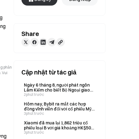
g 
ng 
Share
ng phản
Cập nhật từ tác giả
. Vui
Ngày 6 tháng 8, người phát ngôn
Lâm Kiếm cho biết Bộ Ngoại giao
Trung Quốc sẵn sàng đối thoại với
2phút trước
Mỹ về hợp tác thực thi pháp luật.
Hôm nay, Bybit ra mắt các hợp
đồng vĩnh viễn đối với cổ phiếu Mỹ
UBER, NVO và NET, với đòn bẩy lên
3phút trước
tới 25x.
Xiaomi đã mua lại 1,862 triệu cổ
phiếu loại B với giá khoảng HK$50M
vào ngày 6 tháng 8.
3phút trước
ơng