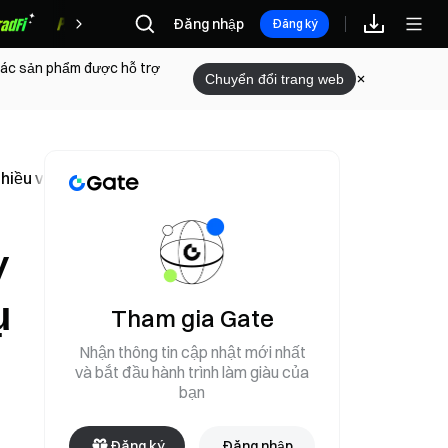
Đăng nhập
Phần thưởng
Đăng ký
 các sản phẩm được hỗ trợ
Chuyển đổi trang web
hiều vụ nổ được ghi nhận
y
ụ
Tham gia Gate
Nhận thông tin cập nhật mới nhất
và bắt đầu hành trình làm giàu của
bạn
Đăng ký
Đăng nhập