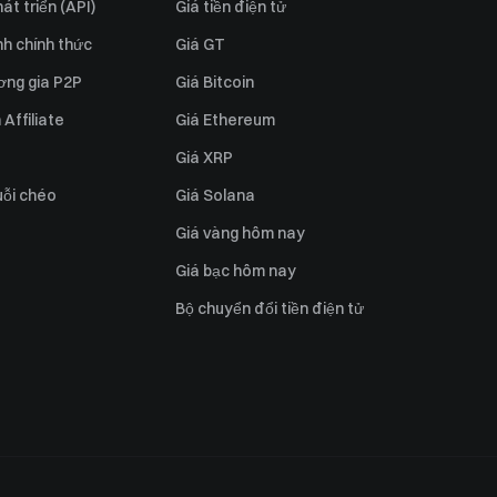
át triển (API)
Giá tiền điện tử
h chính thức
Giá GT
ơng gia P2P
Giá Bitcoin
Affiliate
Giá Ethereum
Giá XRP
uỗi chéo
Giá Solana
Giá vàng hôm nay
Giá bạc hôm nay
Bộ chuyển đổi tiền điện tử