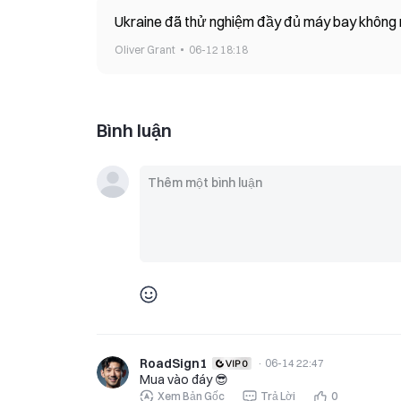
Ukraine đã thử nghiệm đầy đủ máy bay không ng
Oliver Grant
06-12 18:18
Bình luận
RoadSign1
·
06-14 22:47
Mua vào đáy 😎
Xem Bản Gốc
Trả Lời
0