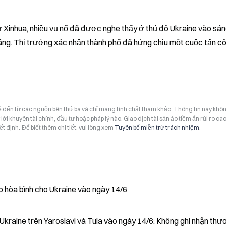
 Xinhua, nhiều vụ nổ đã được nghe thấy ở thủ đô Ukraine vào sán
áng. Thị trưởng xác nhận thành phố đã hứng chịu một cuộc tấn cô
hể đến từ các nguồn bên thứ ba và chỉ mang tính chất tham khảo. Thông tin này khô
i khuyên tài chính, đầu tư hoặc pháp lý nào. Giao dịch tài sản ảo tiềm ẩn rủi ro cao
t định. Để biết thêm chi tiết, vui lòng xem
Tuyên bố miễn trừ trách nhiệm
.
p hòa bình cho Ukraine vào ngày 14/6
Ukraine trên Yaroslavl và Tula vào ngày 14/6; Không ghi nhận thư