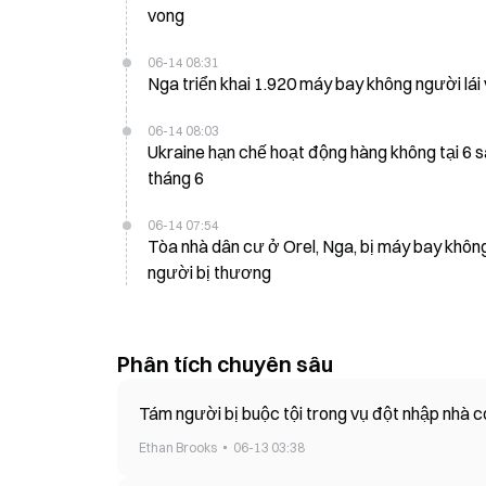
vong
06-14 08:31
Nga triển khai 1.920 máy bay không người lá
06-14 08:03
Ukraine hạn chế hoạt động hàng không tại 6 s
tháng 6
06-14 07:54
Tòa nhà dân cư ở Orel, Nga, bị máy bay không
người bị thương
Phân tích chuyên sâu
Tám người bị buộc tội trong vụ đột nhập nhà c
Ethan Brooks
06-13 03:38