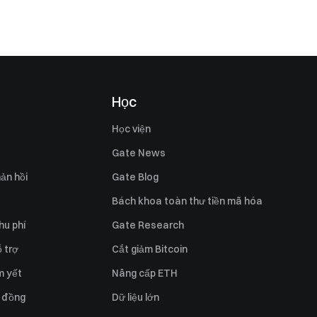
Học
Học viện
Gate News
ản hồi
Gate Blog
Bách khoa toàn thư tiền mã hóa
hu phí
Gate Research
 trợ
Cắt giảm Bitcoin
m yết
Nâng cấp ETH
 đồng
Dữ liệu lớn