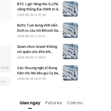
BTC 1 giờ tăng nhẹ 0,12%:
căng thẳng địa chính trị dịu
lại và tâm lý vĩ mô đồng
2026-08-03 14:07:46
nhịp thúc đẩy đợt phục hồi
ngắn hạn
Boltz Tạm dừng vĩnh viễn
Dịch vụ cầu nối Bitcoin Sau
các cuộc tấn công được
2026-08-03 21:04:31
hỗ trợ bởi AI
Quan chức Israel: Không
rút quân cho đến khi
Hamas giải giáp
2026-08-03 17:39:07
Các thượng nghị sĩ Đảng
0/400
Dân chủ Mỹ kêu gọi Ủy ban
Giao dịch Hàng hóa Tương
2026-08-03 16:07:35
luận
lai (CFTC) hạn chế các sản
phẩm cá cược liên quan
đến tình trạng cháy rừng
trong bối cảnh mùa cháy
Giao ngay
Futures
Coin mới
kỷ lục