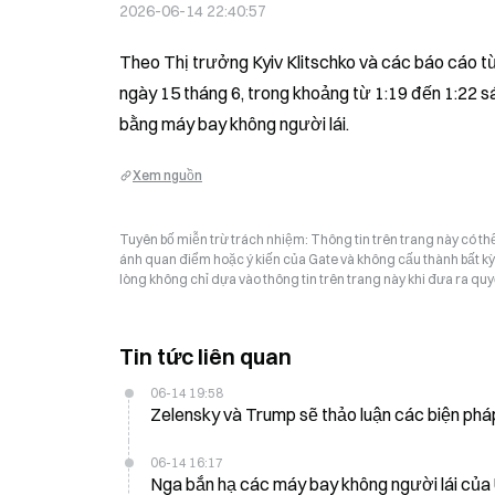
2026-06-14 22:40:57
Theo Thị trưởng Kyiv Klitschko và các báo cáo từ
ngày 15 tháng 6, trong khoảng từ 1:19 đến 1:22 s
bằng máy bay không người lái.
Xem nguồn
Tuyên bố miễn trừ trách nhiệm: Thông tin trên trang này có t
ánh quan điểm hoặc ý kiến của Gate và không cấu thành bất kỳ lờ
lòng không chỉ dựa vào thông tin trên trang này khi đưa ra quyế
Tin tức liên quan
06-14 19:58
Zelensky và Trump sẽ thảo luận các biện phá
06-14 16:17
Nga bắn hạ các máy bay không người lái của 