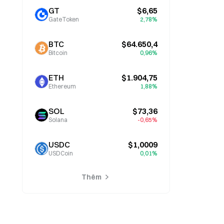
GT
$6,65
GateToken
2,78%
BTC
$64.650,4
Bitcoin
0,96%
ETH
$1.904,75
Ethereum
1,88%
SOL
$73,36
Solana
-0,65%
USDC
$1,0009
USDCoin
0,01%
Thêm