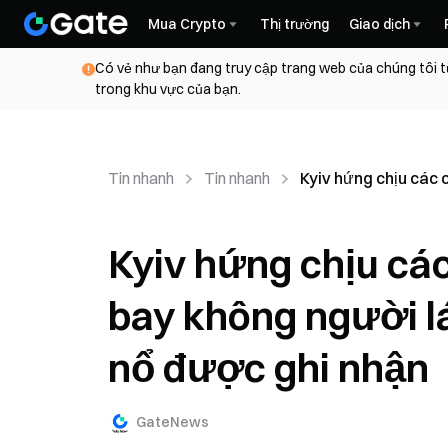
Mua Crypto
Thị trường
Giao dịch
Có vẻ như bạn đang truy cập trang web của chúng tôi t
trong khu vực của bạn.
Tin nhanh
Tin nhanh
Kyiv hứng chịu các 
Kyiv hứng chịu cá
bay không người lá
nổ được ghi nhận
GateNews