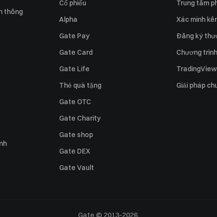
Cổ phiếu
Trung tâm ph
n thông
Alpha
Xác minh kên
Gate Pay
Đăng ký thư
Gate Card
Chương trình 
Gate Life
TradingView
Thẻ quà tặng
Giải pháp ch
Gate OTC
Gate Charity
Gate shop
ỉnh
Gate DEX
Gate Vault
Gate © 2013-2026.