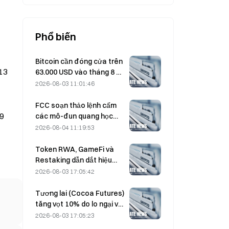
Phổ biến
Bitcoin cần đóng cửa trên
 13
63.000 USD vào tháng 8 để
xác nhận đáy của thị
2026-08-03 11:01:46
trường bear; theo nghiên
cứu 10x cho biết
FCC soạn thảo lệnh cấm
 9
các mô-đun quang học
của Trung Quốc dùng cho
2026-08-04 11:19:53
trung tâm dữ liệu; Xinyuan
có nguy cơ bị ảnh hưởng
Token RWA, GameFi và
tới 27% thị phần
Restaking dẫn dắt hiệu
suất thị trường trong
2026-08-03 17:05:42
Tháng 7
Tương lai (Cocoa Futures)
tăng vọt 10% do lo ngại về
Cung, hướng tới mức 6.000
2026-08-03 17:05:23
USD/tấn