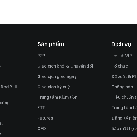
Sản phẩm
Dịch vụ
P2P
Lợi ích VIP
p
Giao dịch khối & Chuyển đổi
Tổ chức
Giao dịch giao ngay
Đề xuất & Ph
 Red Bull
Giao dịch ký quỹ
Thông báo
Trung tâm Kiếm tiền
Tiêu chuẩn t
 dùng
ETF
Trung tâm hỗ
Futures
Đăng ký niê
ật
CFD
Bảo mật hợp
e