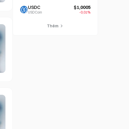
USDC
$1,0005
USDCoin
-0,02%
Thêm