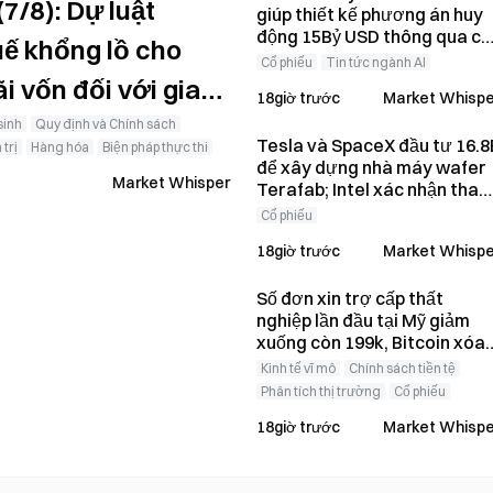
7/8): Dự luật
giúp thiết kế phương án huy
động 15Bỷ USD thông qua cổ
uế khổng lồ cho
phiếu ưu đãi
Cổ phiếu
Tin tức ngành AI
i vốn đối với giao
18giờ trước
Market Whispe
sinh
Quy định và Chính sách
Tesla và SpaceX đầu tư 16.8
 trị
Hàng hóa
Biện pháp thực thi
để xây dựng nhà máy wafer
Market Whisper
Terafab; Intel xác nhận tha
gia
Cổ phiếu
18giờ trước
Market Whispe
Số đơn xin trợ cấp thất
nghiệp lần đầu tại Mỹ giảm
xuống còn 199k, Bitcoin xóa
sạch mức tăng và giao dịch 
Kinh tế vĩ mô
Chính sách tiền tệ
mức 64.312 USD
Phân tích thị trường
Cổ phiếu
18giờ trước
Market Whispe