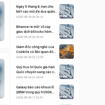
lĩnh vực lưu trữ AI như thế
nào, và liệu báo cáo tài
Ngày 5 tháng 8, Iran cho
chính có thể xác thực luận
biết các mối đe dọa quân
điểm tăng trưởng này?
sự của Mỹ đã khiến thỏa
2026-08-05 04:35:14
thuận với Oman về eo biển
Hormuz bị trì hoãn.
Binance ra mắt 10 cặp
giao dịch bStocks hôm
nay lúc 20:00 (UTC+8),
2026-08-05 02:33:45
miễn 100% phí Maker.
Giám đốc công nghệ của
Coinkite có liên quan đến
sự cố khai thác lỗ hổng
2026-08-05 01:13:30
Coldcard, dẫn đến 4 đợt
tấn công gây thiệt hại 114
Quỹ Hưu trí Quốc gia Hàn
triệu USD
Quốc chuyển sang các cổ
phiếu phòng thủ vào ngày
2026-08-04 21:49:43
4/8 trong bối cảnh thị
trường biến động
Galaxy báo cáo khoản lỗ
$85M trong quý II/2026;
doanh thu thấp hơn dự
2026-08-05 17:52:57
kiến 300 triệu USD, cổ