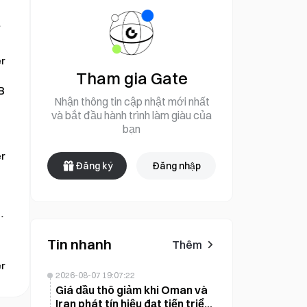
r
Tham gia Gate
B
Nhận thông tin cập nhật mới nhất
và bắt đầu hành trình làm giàu của
m
bạn
r
Đăng ký
Đăng nhập
ở
Tin nhanh
Thêm
r
2026-08-07 19:07:22
Giá dầu thô giảm khi Oman và
Iran phát tín hiệu đạt tiến triển