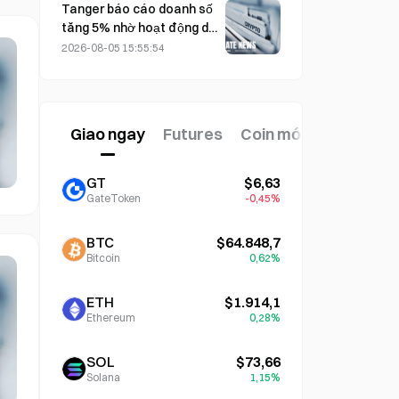
phiếu giảm 7,23%
Tanger báo cáo doanh số
tăng 5% nhờ hoạt động du
lịch mùa World Cup trong
2026-08-05 15:55:54
tháng 6–7.
Giao ngay
Futures
Coin mới
GT
$6,63
GateToken
-0,45%
BTC
$64.848,7
Bitcoin
0,62%
ETH
$1.914,1
Ethereum
0,28%
SOL
$73,66
Solana
1,15%