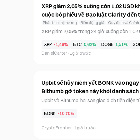
XRP giảm 2,05% xuống còn 1,02 USD kh
cuộc bỏ phiếu về Đạo luật Clarity đến 
Phân tích thị trường
Biến động giá
Quy định và Chính
XRP giảm 2,05% trong 24 giờ xuống còn 1,02 
tử duy nhất giảm giá trong nhóm 64Bài sản kỹ
XRP
-1,46%
BTC
0,62%
DOGE
1,51%
SO
a thị trường. Đà giảm diễn ra sau khi Thượng
DanielCarter
·
1giờ trước
bỏ phiếu về Clarity Act, dự luật cấu trúc thị t
ử là chứng khoán hoặc hàng hóa. Cuộc bỏ phiếu
ng 9. Việc trì hoãn kéo dài tình trạng bất định v
y Act có thể phân loại lại XRP thành tài s
Upbit sẽ hủy niêm yết BONK vào ngày 7
Bithumb gỡ token này khỏi danh sách 
Upbit và Bithumb, hai sàn giao dịch tiền điện
ra những quyết định trái chiều liên quan đế
BONK
-10,70%
sẽ ngừng hỗ trợ giao dịch BONK vào ngày 7 thá
umb đã đưa token này ra khỏi danh sách cảnh
CryptoFrontier
·
1giờ trước
g thái trái chiều này phản ánh việc mỗi sàn gi
h giá tài sản một cách độc lập, dựa trên các y