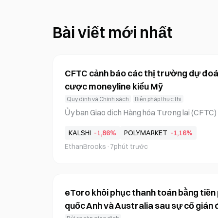
Bài viết mới nhất
CFTC cảnh báo các thị trường dự đoán
cược moneyline kiểu Mỹ
Quy định và Chính sách
Biện pháp thực thi
Ủy ban Giao dịch Hàng hóa Tương lai (CFTC) 
ền tảng thị trường dự đoán, yêu cầu họ ngừng
KALSHI
-1,86%
POLYMARKET
-1,16%
(moneyline), Bloomberg đưa tin hôm thứ Sáu
EthanBrooks
·
7phút trước
berg có được, CFTC yêu cầu các đơn vị được 
tránh các hoạt động “gây hiểu lầm” khi niêm 
Cơ quan này viện dẫn một nghiên cứu cho th
ỹ dẫn đến hành vi chấp nhận rủi ro cao hơn tr
eToro khôi phục thanh toán bằng tiền
quốc Anh và Australia sau sự cố gián 