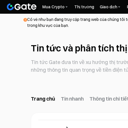
Mua Crypto
Thị trường
Giao dịch
Có vẻ như bạn đang truy cập trang web của chúng tôi t
trong khu vực của bạn.
Tin tức và phân tích th
Tin tức Gate đưa tin về xu hướng thị trườn
những thông tin quan trọng về tiền điện tử
Trang chủ
Tin nhanh
Thông tin chi tiế