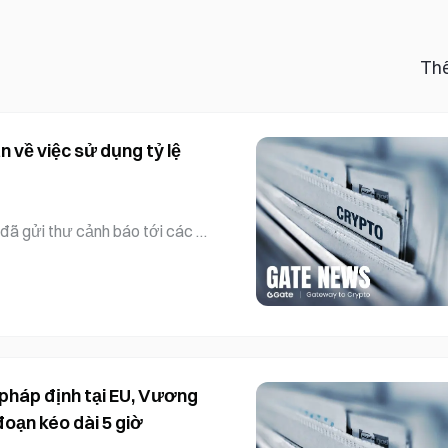
Th
 về việc sử dụng tỷ lệ
đã gửi thư cảnh báo tới các n
 sử dụng tỷ lệ cược kiểu Mỹ
. Theo một bức thư mà Bloom
quản lý tuân thủ pháp luật và
yết, quảng cáo hoặc mời chào.
ấy các khoản cược theo kiểu M
ong cá cược thể thao, tr
 pháp định tại EU, Vương
đoạn kéo dài 5 giờ