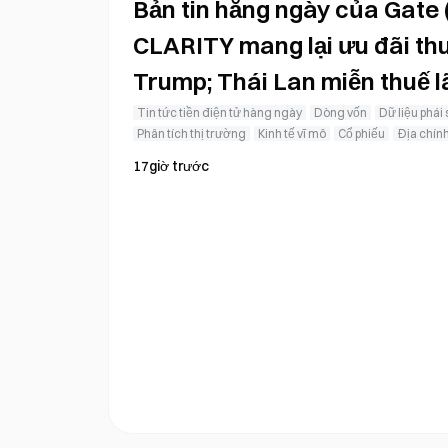
Bản tin hằng ngày của Gate (
CLARITY mang lại ưu đãi th
Trump; Thái Lan miễn thuế lã
dịch tiền mã hóa
Tin tức tiền điện tử hàng ngày
Dòng vốn
Dữ liệu phái 
Phân tích thị trường
Kinh tế vĩ mô
Cổ phiếu
Địa chính
17giờ trước