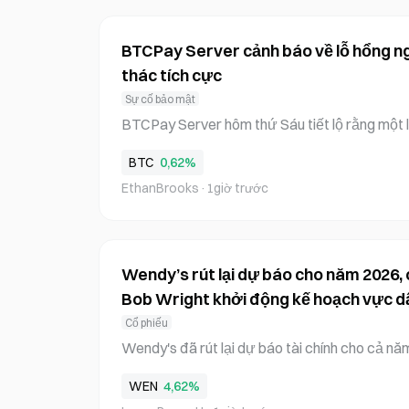
thanh khoản, hoạt động của dự án, bảo vệ nhà
BTCPay Server cảnh báo về lỗ hổng ng
thác tích cực
Sự cố bảo mật
BTCPay Server hôm thứ Sáu tiết lộ rằng một l
hai thác tích cực và kêu gọi người dùng cập n
BTC
0,62%
2. Đội ngũ cho biết tiền có thể gặp rủi ro, dù
EthanBrooks
·
1giờ trước
mức độ thiệt hại vẫn chưa rõ. BTCPay Server l
coin miễn phí, mã nguồn mở và tự lưu trữ, ch
chấp nhận thanh toán bằng Bitcoin và Lightni
hoặc thông qua bên trung gian. BTCPay Serv
Wendy’s rút lại dự báo cho năm 2026, 
Bob Wright khởi động kế hoạch vực d
Cổ phiếu
Wendy's đã rút lại dự báo tài chính cho cả n
niên xuống còn 0,28 USD mỗi cổ phiếu vào th
WEN
4,62%
vạch ra kế hoạch vực dậy chuỗi thức ăn nhan