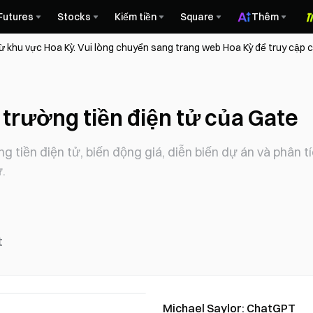
Futures
Stocks
Kiếm tiền
Square
Thêm
ừ khu vực Hoa Kỳ. Vui lòng chuyển sang trang web Hoa Kỳ để truy cập
ị trường tiền điện tử của Gate
g tiền điện tử, biến động giá, diễn biến dự án và phân 
.
t
Michael Saylor: ChatGPT