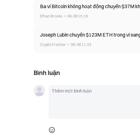
Ba v
Ethan Brooks
06-06 15:18
Joseph Lubin chuyển $123M ETH trong ví san
Crypto Frontier
06-06 11:33
Bình luận