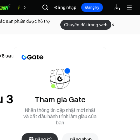
Đăng nhập
Phần thưởng
Đăng ký
 các sản phẩm được hỗ trợ
Chuyển đổi trang web
 6/6 sau 3 năm ngừng hoạt động
u 3
Tham gia Gate
Nhận thông tin cập nhật mới nhất
và bắt đầu hành trình làm giàu của
bạn
Đăng ký
Đăng nhập