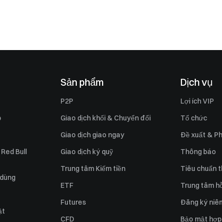
Sản phẩm
Dịch vụ
P2P
Lợi ích VIP
p
Giao dịch khối & Chuyển đổi
Tổ chức
Giao dịch giao ngay
Đề xuất & Ph
 Red Bull
Giao dịch ký quỹ
Thông báo
Trung tâm Kiếm tiền
Tiêu chuẩn t
 dùng
ETF
Trung tâm hỗ
Futures
Đăng ký niê
ật
CFD
Bảo mật hợp