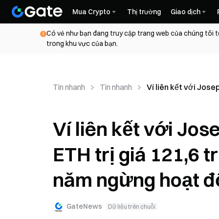
Mua Crypto
Thị trường
Giao dịch
Có vẻ như bạn đang truy cập trang web của chúng tôi t
trong khu vực của bạn.
Tin nhanh
Tin nhanh
Ví liên kết với Jos
Ví liên kết với Jo
ETH trị giá 121,6 
năm ngừng hoạt đ
GateNews
Dữ liệu trên chuỗi