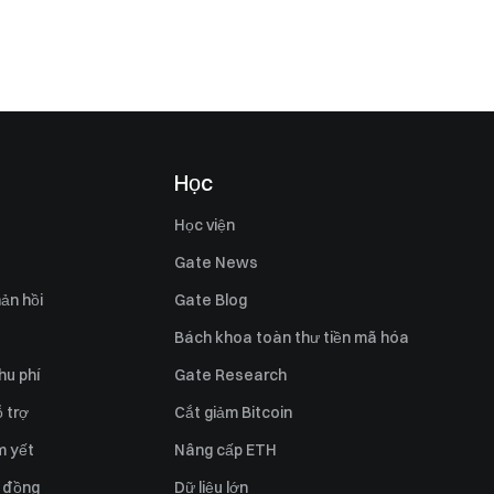
Học
Học viện
Gate News
ản hồi
Gate Blog
Bách khoa toàn thư tiền mã hóa
hu phí
Gate Research
 trợ
Cắt giảm Bitcoin
m yết
Nâng cấp ETH
 đồng
Dữ liệu lớn