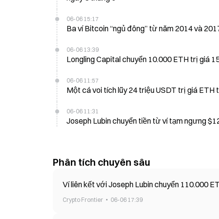
06-06 15:17
Ba ví Bitcoin “ngủ đông” từ năm 2014 và 2017
06-06 13:39
Longling Capital chuyển 10.000 ETH trị giá 1
06-06 11:57
Một cá voi tích lũy 24 triệu USDT trị giá ETH 
06-06 11:31
Joseph Lubin chuyển tiền từ ví tạm ngưng 
Phân tích chuyên sâu
Ví liên kết với Joseph Lubin chuyển 110.000
Crypto Frontier
06-06 17:39