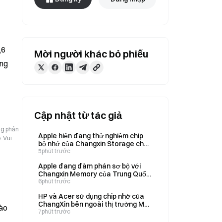
6 
Mời người khác bỏ phiếu
ng 
Cập nhật từ tác giả
ng phản
Apple hiện đang thử nghiệm chip
. Vui
bộ nhớ của Changxin Storage cho
iPhone và MacBook.
5phút trước
Apple đang đàm phán sơ bộ với
Changxin Memory của Trung Quốc
về việc cung ứng linh kiện.
6phút trước
HP và Acer sử dụng chip nhớ của
ChangXin bên ngoài thị trường Mỹ,
vào
đồng thời tìm kiếm thêm nguồn
7phút trước
cung vào năm 2027.