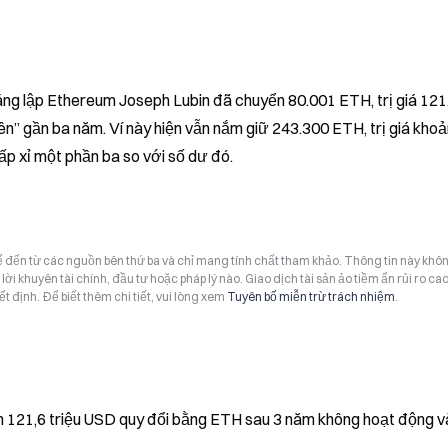
sáng lập Ethereum Joseph Lubin đã chuyển 80.001 ETH, trị giá 121,
yên” gần ba năm. Ví này hiện vẫn nắm giữ 243.300 ETH, trị giá khoả
ấp xỉ một phần ba so với số dư đó.
hể đến từ các nguồn bên thứ ba và chỉ mang tính chất tham khảo. Thông tin này khô
i khuyên tài chính, đầu tư hoặc pháp lý nào. Giao dịch tài sản ảo tiềm ẩn rủi ro cao
t định. Để biết thêm chi tiết, vui lòng xem
Tuyên bố miễn trừ trách nhiệm
.
ển 121,6 triệu USD quy đổi bằng ETH sau 3 năm không hoạt động 