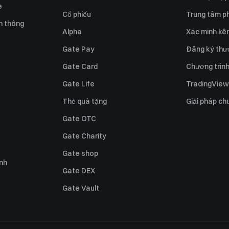
e
Cổ phiếu
Trung tâm ph
n thông
Alpha
Xác minh kên
Gate Pay
Đăng ký thư
Gate Card
Chương trình 
Gate Life
TradingView
Thẻ quà tặng
Giải pháp ch
Gate OTC
Gate Charity
Gate shop
ỉnh
Gate DEX
Gate Vault