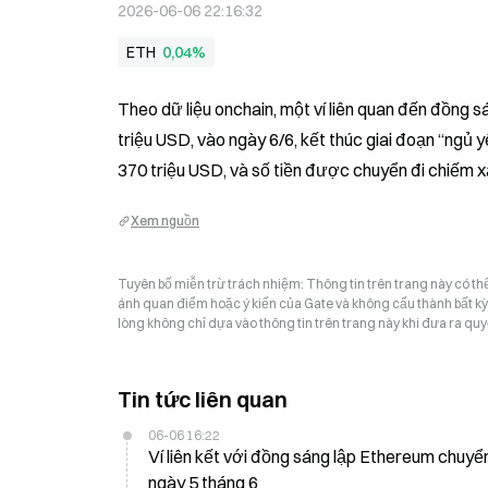
2026-06-06 22:16:32
ETH
0,04%
Theo dữ liệu onchain, một ví liên quan đến đồng 
triệu USD, vào ngày 6/6, kết thúc giai đoạn “ngủ 
370 triệu USD, và số tiền được chuyển đi chiếm x
Xem nguồn
Tuyên bố miễn trừ trách nhiệm: Thông tin trên trang này có t
ánh quan điểm hoặc ý kiến của Gate và không cấu thành bất kỳ lờ
lòng không chỉ dựa vào thông tin trên trang này khi đưa ra quyế
Tin tức liên quan
06-06 16:22
Ví liên kết với đồng sáng lập Ethereum chuy
ngày 5 tháng 6