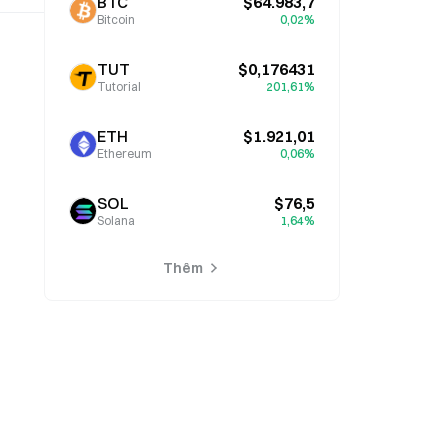
BTC
$64.983,7
Bitcoin
0,02%
TUT
$0,176431
Tutorial
201,61%
ETH
$1.921,01
Ethereum
0,06%
SOL
$76,5
Solana
1,64%
Thêm