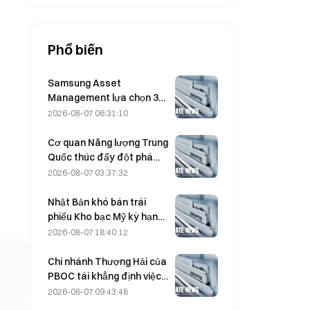
Phổ biến
Samsung Asset
Management lựa chọn 3
đối tác đầu tư mạo hiểm
2026-08-07 06:31:10
để phân bổ quỹ trị giá 90Bỷ
KRW
Cơ quan Năng lượng Trung
Quốc thúc đẩy đột phá
trong chất bán dẫn công
2026-08-07 03:37:32
suất và thiết bị UHV
Nhật Bản khó bán trái
phiếu Kho bạc Mỹ kỳ hạn
trung hạn để can thiệp; tác
2026-08-07 18:40:12
động đến lợi suất dài hạn
sẽ hạn chế.
Chi nhánh Thượng Hải của
PBOC tái khẳng định việc
trấn áp tiền mã hóa tại hội
2026-08-07 09:43:48
nghị công tác ngày 4