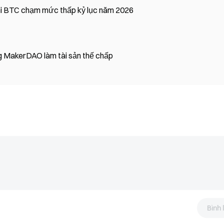
í Bitcoin không hoạt động chuyển $37M khi BTC chạm mức thấp kỷ lục năm 2026
g MakerDAO làm tài sản thế chấp
Bình 