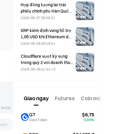
tháng 8
Hợp đồng tương lai trái
phiếu chính phủ Hàn Quốc
kỳ hạn 3 năm và 10 năm
2026-08-07 06:58:31
giảm vào ngày 7 tháng 8
trước phiên đấu giá vào
XRP kiểm định vùng hỗ trợ
tuần tới.
1,05 USD khi Ethereum duy
trì mức 1.908 USD trong bối
2026-08-06 09:29:41
cảnh khối lượng giao dịch
thấp
Cloudflare vượt kỳ vọng
trong quý 2 với doanh thu
696,1 triệu USD, tăng 36%
2026-08-06 22:44:10
so với cùng kỳ năm trước;
cổ phiếu tăng vọt 17% sau
giờ giao dịch
Giao ngay
Futures
Coin mới
0/400
GT
$6,75
GateToken
0,89%
luận