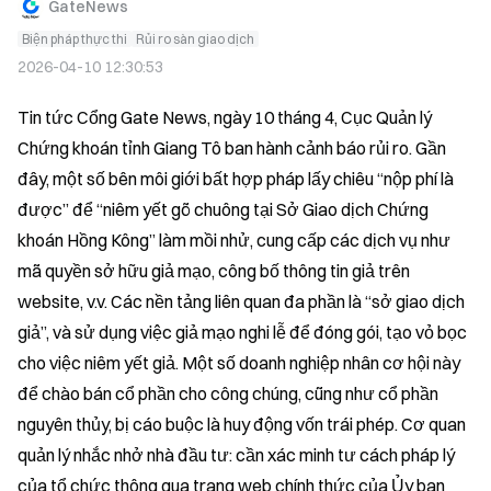
GateNews
Biện pháp thực thi
Rủi ro sàn giao dịch
2026-04-10 12:30:53
Tin tức Cổng Gate News, ngày 10 tháng 4, Cục Quản lý 
Chứng khoán tỉnh Giang Tô ban hành cảnh báo rủi ro. Gần 
đây, một số bên môi giới bất hợp pháp lấy chiêu “nộp phí là 
được” để “niêm yết gõ chuông tại Sở Giao dịch Chứng 
khoán Hồng Kông” làm mồi nhử, cung cấp các dịch vụ như 
mã quyền sở hữu giả mạo, công bố thông tin giả trên 
website, v.v. Các nền tảng liên quan đa phần là “sở giao dịch 
giả”, và sử dụng việc giả mạo nghi lễ để đóng gói, tạo vỏ bọc 
cho việc niêm yết giả. Một số doanh nghiệp nhân cơ hội này 
để chào bán cổ phần cho công chúng, cũng như cổ phần 
nguyên thủy, bị cáo buộc là huy động vốn trái phép. Cơ quan 
quản lý nhắc nhở nhà đầu tư: cần xác minh tư cách pháp lý 
của tổ chức thông qua trang web chính thức của Ủy ban 