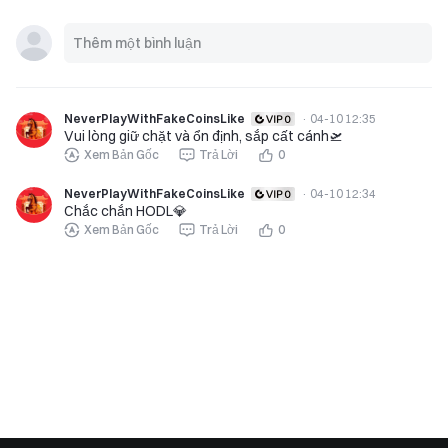
NeverPlayWithFakeCoinsLike
·
04-10 12:35
Vui lòng giữ chặt và ổn định, sắp cất cánh🛫
Xem Bản Gốc
Trả Lời
0
NeverPlayWithFakeCoinsLike
·
04-10 12:34
Chắc chắn HODL💎
Xem Bản Gốc
Trả Lời
0