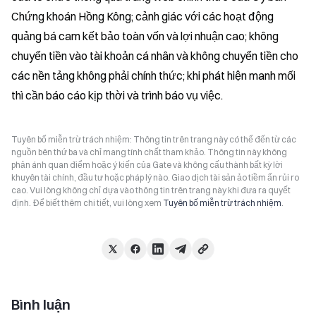
Chứng khoán Hồng Kông; cảnh giác với các hoạt động 
quảng bá cam kết bảo toàn vốn và lợi nhuận cao; không 
chuyển tiền vào tài khoản cá nhân và không chuyển tiền cho 
các nền tảng không phải chính thức; khi phát hiện manh mối 
thì cần báo cáo kịp thời và trình báo vụ việc.
Tuyên bố miễn trừ trách nhiệm: Thông tin trên trang này có thể đến từ các
nguồn bên thứ ba và chỉ mang tính chất tham khảo. Thông tin này không
phản ánh quan điểm hoặc ý kiến của Gate và không cấu thành bất kỳ lời
khuyên tài chính, đầu tư hoặc pháp lý nào. Giao dịch tài sản ảo tiềm ẩn rủi ro
cao. Vui lòng không chỉ dựa vào thông tin trên trang này khi đưa ra quyết
định. Để biết thêm chi tiết, vui lòng xem
Tuyên bố miễn trừ trách nhiệm
.
Bình luận