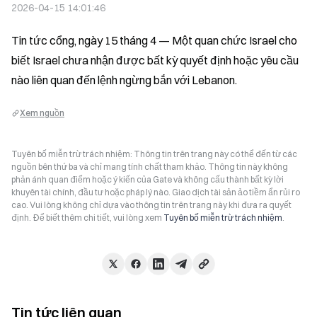
2026-04-15 14:01:46
Tin tức cổng, ngày 15 tháng 4 — Một quan chức Israel cho 
biết Israel chưa nhận được bất kỳ quyết định hoặc yêu cầu 
nào liên quan đến lệnh ngừng bắn với Lebanon.
Xem nguồn
Tuyên bố miễn trừ trách nhiệm: Thông tin trên trang này có thể đến từ các
nguồn bên thứ ba và chỉ mang tính chất tham khảo. Thông tin này không
phản ánh quan điểm hoặc ý kiến của Gate và không cấu thành bất kỳ lời
khuyên tài chính, đầu tư hoặc pháp lý nào. Giao dịch tài sản ảo tiềm ẩn rủi ro
cao. Vui lòng không chỉ dựa vào thông tin trên trang này khi đưa ra quyết
định. Để biết thêm chi tiết, vui lòng xem
Tuyên bố miễn trừ trách nhiệm
.
Tin tức liên quan