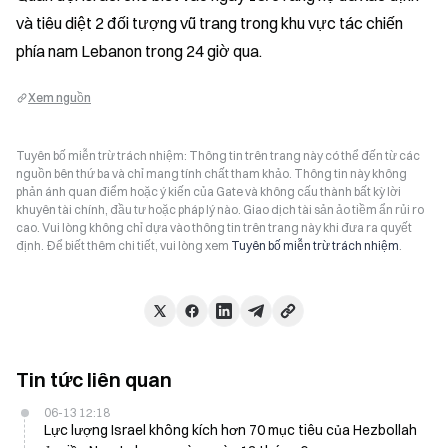
và tiêu diệt 2 đối tượng vũ trang trong khu vực tác chiến 
phía nam Lebanon trong 24 giờ qua.
Xem nguồn
Tuyên bố miễn trừ trách nhiệm: Thông tin trên trang này có thể đến từ các
nguồn bên thứ ba và chỉ mang tính chất tham khảo. Thông tin này không
phản ánh quan điểm hoặc ý kiến của Gate và không cấu thành bất kỳ lời
khuyên tài chính, đầu tư hoặc pháp lý nào. Giao dịch tài sản ảo tiềm ẩn rủi ro
cao. Vui lòng không chỉ dựa vào thông tin trên trang này khi đưa ra quyết
định. Để biết thêm chi tiết, vui lòng xem
Tuyên bố miễn trừ trách nhiệm
.
Tin tức liên quan
06-13 12:18
Lực lượng Israel không kích hơn 70 mục tiêu của Hezbollah