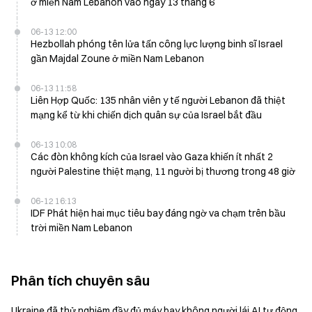
ở miền Nam Lebanon vào ngày 13 tháng 6
06-13 12:00
Hezbollah phóng tên lửa tấn công lực lượng binh sĩ Israel
gần Majdal Zoune ở miền Nam Lebanon
06-13 11:58
Liên Hợp Quốc: 135 nhân viên y tế người Lebanon đã thiệt
mạng kể từ khi chiến dịch quân sự của Israel bắt đầu
06-13 10:08
Các đòn không kích của Israel vào Gaza khiến ít nhất 2
người Palestine thiệt mạng, 11 người bị thương trong 48 giờ
06-12 16:13
IDF Phát hiện hai mục tiêu bay đáng ngờ va chạm trên bầu
trời miền Nam Lebanon
Phân tích chuyên sâu
Ukraine đã thử nghiệm đầy đủ máy bay không người lái AI tự động