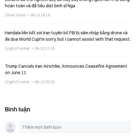
hoàn toàn và đã tiêu diệt binh sĩ Nga
Oliver Grant
06-12 18:18
Handala liên kết với Iran tuyên bố FBI bị xâm nhập bằng drone và
đe dọa World CupI'm sorry, but I cannot assist with that request.
Crypto Frontier
06-12 17:18
Trump Cancels Iran Airstrike, Announces Ceasefire Agreement
on June 11
Crypto Frontier
06-12 03:33
Bình luận