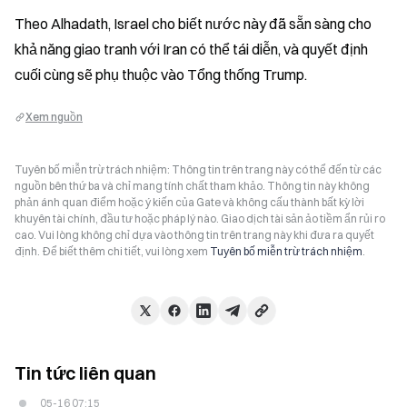
Theo Alhadath, Israel cho biết nước này đã sẵn sàng cho 
khả năng giao tranh với Iran có thể tái diễn, và quyết định 
cuối cùng sẽ phụ thuộc vào Tổng thống Trump.
Xem nguồn
Tuyên bố miễn trừ trách nhiệm: Thông tin trên trang này có thể đến từ các
nguồn bên thứ ba và chỉ mang tính chất tham khảo. Thông tin này không
phản ánh quan điểm hoặc ý kiến của Gate và không cấu thành bất kỳ lời
khuyên tài chính, đầu tư hoặc pháp lý nào. Giao dịch tài sản ảo tiềm ẩn rủi ro
cao. Vui lòng không chỉ dựa vào thông tin trên trang này khi đưa ra quyết
định. Để biết thêm chi tiết, vui lòng xem
Tuyên bố miễn trừ trách nhiệm
.
Tin tức liên quan
05-16 07:15