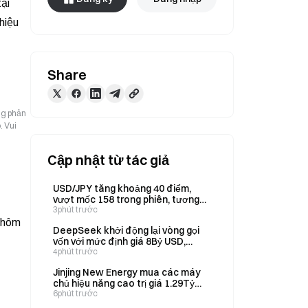
i 
iệu 
Share
ng phản
. Vui
Cập nhật từ tác giả
USD/JPY tăng khoảng 40 điểm,
vượt mốc 158 trong phiên, tương
đương mức tăng 0,18%.
3phút trước
o hôm
DeepSeek khởi động lại vòng gọi
vốn với mức định giá 8Bỷ USD,
nhắm huy động 74Bỷ USD vào ngày
4phút trước
6 tháng 8
Jinjing New Energy mua các máy
chủ hiệu năng cao trị giá 1.29Tỷ
RMB vào ngày 6/8 để mở rộng dịch
6phút trước
vụ điện toán đám mây và AI