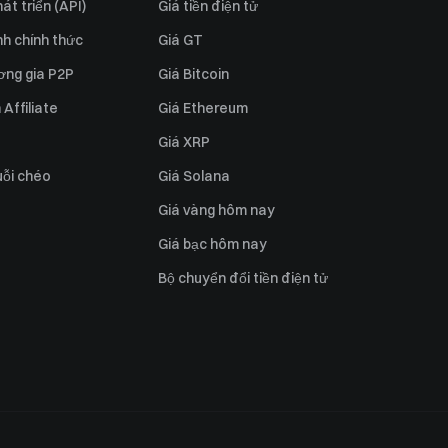
át triển (API)
Giá tiền điện tử
h chính thức
Giá GT
ơng gia P2P
Giá Bitcoin
Affiliate
Giá Ethereum
Giá XRP
uỗi chéo
Giá Solana
Giá vàng hôm nay
Giá bạc hôm nay
Bộ chuyển đổi tiền điện tử