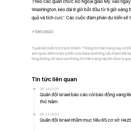
Theo các quan chức Bộ Ngoại giao Mỹ, vào ngày 1
Washington, kéo dài 8 giờ bắt đầu từ 9 giờ sáng 
quả và tích cực”. Các cuộc đàm phán dự kiến sẽ t
Xem nguồn
Tuyên bố miễn trừ trách nhiệm: Thông tin trên trang này có t
ánh quan điểm hoặc ý kiến của Gate và không cấu thành bất kỳ lờ
lòng không chỉ dựa vào thông tin trên trang này khi đưa ra quyế
Tin tức liên quan
05-14 20:25
Quân đội Israel báo cáo còi báo động vang l
thứ Năm
05-14 18:50
Quân đội Israel nhắm mục tiêu 65 cơ sở Hezb