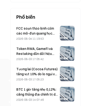
Phổ biến
FCC soạn thảo lệnh cấm
các mô-đun quang học
của Trung Quốc dùng cho
2026-08-04 11:19:53
trung tâm dữ liệu; Xinyuan
có nguy cơ bị ảnh hưởng
Token RWA, GameFi và
tới 27% thị phần
Restaking dẫn dắt hiệu
suất thị trường trong
2026-08-03 17:05:42
Tháng 7
Tương lai (Cocoa Futures)
tăng vọt 10% do lo ngại về
Cung, hướng tới mức 6.000
2026-08-03 17:05:23
USD/tấn
BTC 1 giờ tăng nhẹ 0,12%:
căng thẳng địa chính trị dịu
lại và tâm lý vĩ mô đồng
2026-08-03 14:07:46
nhịp thúc đẩy đợt phục hồi