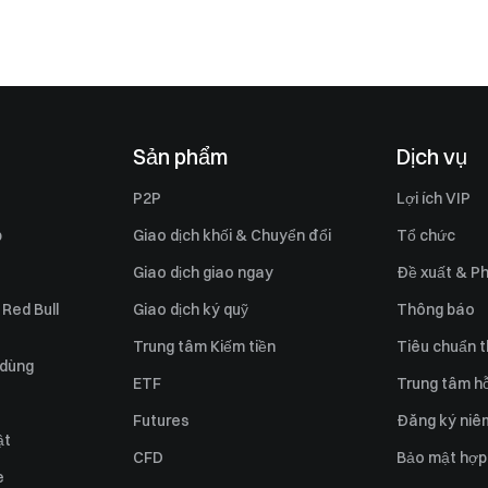
Sản phẩm
Dịch vụ
P2P
Lợi ích VIP
p
Giao dịch khối & Chuyển đổi
Tổ chức
Giao dịch giao ngay
Đề xuất & Ph
 Red Bull
Giao dịch ký quỹ
Thông báo
Trung tâm Kiếm tiền
Tiêu chuẩn t
 dùng
ETF
Trung tâm hỗ
Futures
Đăng ký niê
ật
CFD
Bảo mật hợp
e