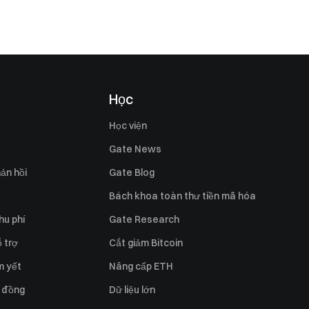
Học
Học viện
Gate News
ản hồi
Gate Blog
Bách khoa toàn thư tiền mã hóa
hu phí
Gate Research
 trợ
Cắt giảm Bitcoin
m yết
Nâng cấp ETH
 đồng
Dữ liệu lớn