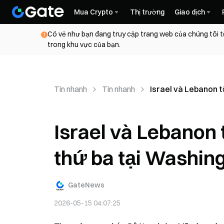
Mua Crypto
Thị trường
Giao dịch
Có vẻ như bạn đang truy cập trang web của chúng tôi t
trong khu vực của bạn.
Tin nhanh
Tin nhanh
Israel và Lebanon 
Israel và Lebanon
thứ ba tại Washin
GateNews
2026-05-15 04:07:25