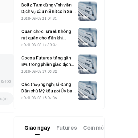
ngắn hạn
Boltz Tạm dừng vĩnh viễn
Dịch vụ cầu nối Bitcoin Sau
các cuộc tấn công được
2026-08-03 21:04:31
hỗ trợ bởi AI
Quan chức Israel: Không
rút quân cho đến khi
Hamas giải giáp
2026-08-03 17:39:07
Cocoa Futures tăng gần
8% trong phiên giao dịch
hôm thứ Sáu tuần trước,
2026-08-03 17:05:32
khiến các nhà tham gia thị
0/400
trường bất ngờ
Các thượng nghị sĩ Đảng
Dân chủ Mỹ kêu gọi Ủy ban
Giao dịch Hàng hóa Tương
2026-08-03 16:07:35
luận
lai (CFTC) hạn chế các sản
phẩm cá cược liên quan
đến tình trạng cháy rừng
trong bối cảnh mùa cháy
Giao ngay
Futures
Coin mới
kỷ lục