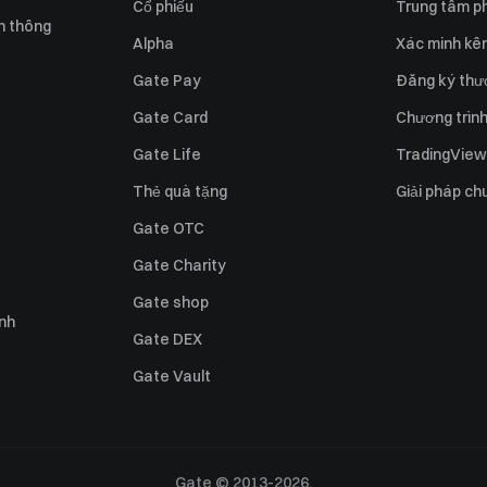
Cổ phiếu
Trung tâm ph
n thông
Alpha
Xác minh kên
Gate Pay
Đăng ký thư
Gate Card
Chương trình 
Gate Life
TradingView
Thẻ quà tặng
Giải pháp ch
Gate OTC
Gate Charity
Gate shop
ỉnh
Gate DEX
Gate Vault
Gate © 2013-2026.