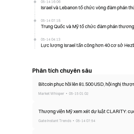
05-14 16:06
Israel và Lebanon tổ chức vòng đàm phán th
05-14 07:18
Trung Quốc và Mỹ tổ chức đàm phán thương mạ
05-14 04:13
Lực lượng Israel tấn công hơn 40 cơ sở Hez
Phân tích chuyên sâu
Bitcoin phục hồi lên 81.500 USD, hội nghị thượn
Market Whisper
05-15 01:02
Thượng viện Mỹ xem xét dự luật CLARITY: cục 
Gate Instant Trends
05-14 07:54