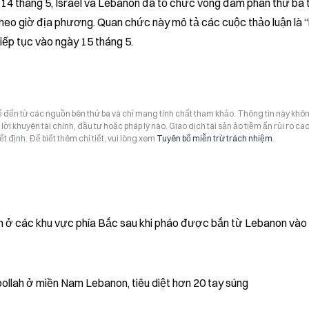
4 tháng 5, Israel và Lebanon đã tổ chức vòng đàm phán thứ ba tạ
theo giờ địa phương. Quan chức này mô tả các cuộc thảo luận là “h
iếp tục vào ngày 15 tháng 5.
hể đến từ các nguồn bên thứ ba và chỉ mang tính chất tham khảo. Thông tin này khô
i khuyên tài chính, đầu tư hoặc pháp lý nào. Giao dịch tài sản ảo tiềm ẩn rủi ro cao
t định. Để biết thêm chi tiết, vui lòng xem
Tuyên bố miễn trừ trách nhiệm
.
ên ở các khu vực phía Bắc sau khi pháo được bắn từ Lebanon và
ollah ở miền Nam Lebanon, tiêu diệt hơn 20 tay súng