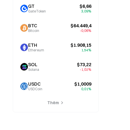
GT
$6,66
GateToken
3,09%
BTC
$64.449,4
Bitcoin
-0,06%
ETH
$1.908,15
Ethereum
1,54%
SOL
$73,22
Solana
-1,02%
USDC
$1,0009
USDCoin
0,01%
Thêm