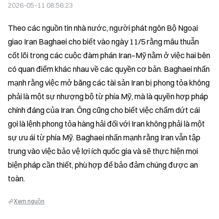
2026-05-11 08:56:23
Theo các nguồn tin nhà nước, người phát ngôn Bộ Ngoại 
giao Iran Baghaei cho biết vào ngày 11/5 rằng mâu thuẫn 
cốt lõi trong các cuộc đàm phán Iran–Mỹ nằm ở việc hai bên 
có quan điểm khác nhau về các quyền cơ bản. Baghaei nhấn 
mạnh rằng việc mở băng các tài sản Iran bị phong tỏa không 
phải là một sự nhượng bộ từ phía Mỹ, mà là quyền hợp pháp 
chính đáng của Iran. Ông cũng cho biết việc chấm dứt cái 
gọi là lệnh phong tỏa hàng hải đối với Iran không phải là một 
sự ưu ái từ phía Mỹ. Baghaei nhấn mạnh rằng Iran vẫn tập 
trung vào việc bảo vệ lợi ích quốc gia và sẽ thực hiện mọi 
biện pháp cần thiết, phù hợp để bảo đảm chúng được an 
toàn.
Xem nguồn