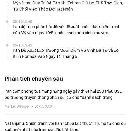
Mỹ và Iran Duy Trì Bế Tắc Khi Tehran Giữ Lợi Thế Thời Gian,
Từ Chối Việc Tháo Dỡ Hạt Nhân
05-10 19:45
Iran đệ trình phản hồi đối với đề xuất chấm dứt chiến tranh
của Mỹ vào ngày 10/5, nhấn mạnh hòa bình khu vực
05-10 19:43
Iran Đề Xuất Lập Trường Mười Điểm Về Vịnh Ba Tư và Eo
Biển Hormuz Vào Ngày 11 Tháng 5
Phân tích chuyên sâu
Iran cấm phong tỏa mạng hằng ngày gây thiệt hại 250 triệu USD,
bộ trưởng truyền thông phản đối cơ chế “danh sách trắng”
Market Whisper
05-11 03:04
Natanjahu: Chiến tranh với Iran “chưa kết thúc”, Trump từ chối đề
xuất mới nhất của Iran, giá dầu bật tăng