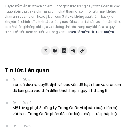
Tuyên bố miễn trừ trách nhiệm: Thông tin trên trang này có thể đến từ các
nguồn bên thứ ba và chỉ mang tính chất tham khảo. Thông tin này không
phản ánh quan điểm hoặc ý kiến của Gate và không cấu thành bất kỳ lời
khuyên tài chính, đầu tư hoặc pháp lý nào. Giao dịch tài sản ảo tiềm ẩn rủi ro
cao. Vui lòng không chỉ dựa vào thông tin trên trang này khi đưa ra quyết
định. Để biết thêm chi tiết, vui lòng xem
Tuyên bố miễn trừ trách nhiệm
.
Tin tức liên quan
05-11 08:45
Iran sẽ đưa ra quyết định về các vấn đề hạt nhân và uranium
đã làm giàu vào thời điểm thích hợp, ngày 11 tháng 5
05-11 07:29
Mỹ trừng phạt 3 công ty Trung Quốc vì bị cáo buộc liên hệ
với Iran; Trung Quốc phản đối các biện pháp “trái pháp luật”
vào ngày 11/5
05-11 06:32