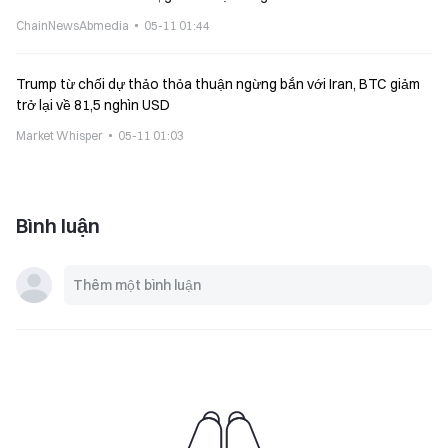
ChainNewsAbmedia
05-11 01:44
Trump từ chối dự thảo thỏa thuận ngừng bắn với Iran, BTC giảm
trở lại về 81,5 nghìn USD
Market Whisper
05-11 01:03
Bình luận