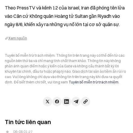
Theo PressTV và kênh 12 của Israel, Iran đã phóng tên lửa 
vào Căn cứ Không quân Hoàng tử Sultan gần Riyadh vào 
ngày 8/6, khiến xảy ra những vụ nổ lớn tại cơ sở quân sự.
Xem nguồn
Tuyên bố miễn trừ trách nhiệm: Thông tin trên trang này có thể đến từ các
nguồn bên thứ ba và chỉ mang tính chất tham khảo. Thông tin này không
phản ánh quan điểm hoặc ý kiến của Gate và không cấu thành bất kỳ lời
khuyên tài chính, đầu tư hoặc pháp lý nào. Giao dịch tài sản ảo tiềm ẩn rủi ro
cao. Vui lòng không chỉ dựa vào thông tin trên trang này khi đưa ra quyết
định. Để biết thêm chi tiết, vui lòng xem
Tuyên bố miễn trừ trách nhiệm
.
Tin tức liên quan
06-08 01:27