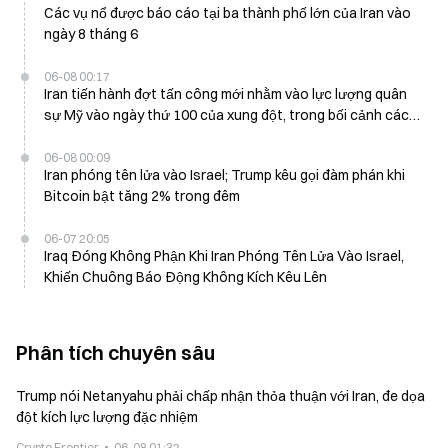
Các vụ nổ được báo cáo tại ba thành phố lớn của Iran vào
ngày 8 tháng 6
06-08 00:17
Iran tiến hành đợt tấn công mới nhằm vào lực lượng quân
sự Mỹ vào ngày thứ 100 của xung đột, trong bối cảnh các
cuộc đàm phán bị đình trệ
06-08 00:09
Iran phóng tên lửa vào Israel; Trump kêu gọi đàm phán khi
Bitcoin bật tăng 2% trong đêm
06-07 20:05
Iraq Đóng Không Phận Khi Iran Phóng Tên Lửa Vào Israel,
Khiến Chuông Báo Động Không Kích Kêu Lên
Phân tích chuyên sâu
Trump nói Netanyahu phải chấp nhận thỏa thuận với Iran, đe dọa
đột kích lực lượng đặc nhiệm
Crypto Frontier
06-08 01:32