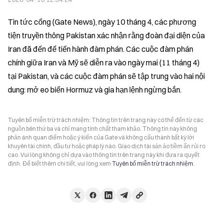
Tin tức cổng (Gate News), ngày 10 tháng 4, các phương 
tiện truyền thông Pakistan xác nhận rằng đoàn đại diện của 
Iran đã đến để tiến hành đàm phán. Các cuộc đàm phán 
chính giữa Iran và Mỹ sẽ diễn ra vào ngày mai (11 tháng 4) 
tại Pakistan, và các cuộc đàm phán sẽ tập trung vào hai nội 
dung: mở eo biển Hormuz và gia hạn lệnh ngừng bắn.
Tuyên bố miễn trừ trách nhiệm: Thông tin trên trang này có thể đến từ các
nguồn bên thứ ba và chỉ mang tính chất tham khảo. Thông tin này không
phản ánh quan điểm hoặc ý kiến của Gate và không cấu thành bất kỳ lời
khuyên tài chính, đầu tư hoặc pháp lý nào. Giao dịch tài sản ảo tiềm ẩn rủi ro
cao. Vui lòng không chỉ dựa vào thông tin trên trang này khi đưa ra quyết
định. Để biết thêm chi tiết, vui lòng xem
Tuyên bố miễn trừ trách nhiệm
.